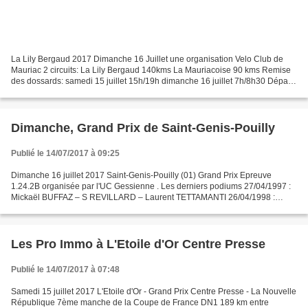
La Lily Bergaud 2017 Dimanche 16 Juillet une organisation Velo Club de
Mauriac 2 circuits: La Lily Bergaud 140kms La Mauriacoise 90 kms Remise
des dossards: samedi 15 juillet 15h/19h dimanche 16 juillet 7h/8h30 Départ :
140kms : 9h00 90kms : 9h15 Arrivée:...
Dimanche, Grand Prix de Saint-Genis-Pouilly
Publié le 14/07/2017 à 09:25
Dimanche 16 juillet 2017 Saint-Genis-Pouilly (01) Grand Prix Epreuve
1.24.2B organisée par l'UC Gessienne . Les derniers podiums 27/04/1997 :
Mickaël BUFFAZ – S REVILLARD – Laurent TETTAMANTI 26/04/1998 :
Sylvain TIREFORD – Philippe PINELLI – Patrick...
Les Pro Immo à L'Etoile d'Or Centre Presse
Publié le 14/07/2017 à 07:48
Samedi 15 juillet 2017 L'Etoile d'Or - Grand Prix Centre Presse - La Nouvelle
République 7ème manche de la Coupe de France DN1 189 km entre