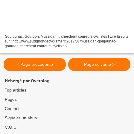
Goujounac, Gourdon, Mussidan ... cherchent coureurs cyclistes ! Lire la suite
sur : http://www.sudgirondecyclisme.fr/2017/07/mussidan-goujounac-
gourdon-cherchent-coureurs-cyclistes/
< Page précédente
Page suivante >
Hébergé par Overblog
Top articles
Pages
Contact
Signaler un abus
C.G.U.