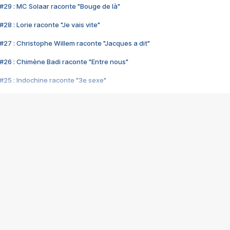
#29 : MC Solaar raconte "Bouge de là"
28 : Lorie raconte "Je vais vite"
#27 : Christophe Willem raconte "Jacques a dit"
#26 : Chimène Badi raconte "Entre nous"
#25 : Indochine raconte "3e sexe"
#24 : Zaho raconte "C'est chelou"
#23 : Patrick Bruel raconte "Au café des délices"
#22 : Kyo raconte "Le chemin"
#21 : Nolwenn Leroy raconte "Cassé"
#20 : Patrick Hernandez raconte "Born to be alive"
#19 : Lorie raconte "Près de moi"
#18 : Michael Jones raconte "A nos actes manqués" (avec Jean-Jacque
#17 : Khaled raconte "Aïcha"