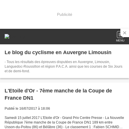
Publicité
MENU
Le blog du cyclisme en Auvergne Limousin
- Tous les résultats des épreuves disputées en Auvergne, Limousin,
Languedoc-Roussillon et région P.A.C.A. ainsi que les courses de Six Jours
et de demi-fond.
L'Etoile d'Or - 7ème manche de la Coupe de
France DN1
Publié le 16/07/2017 à 18:06
Samedi 15 juillet 2017 L'Etoile d'Or - Grand Prix Centre Presse - La Nouvelle
République 7ème manche de la Coupe de France DN1 189 km entre
Usson-du-Poitou (86) et Bélâbre (36) - Le classement 1 : Fabien SCHMIDT