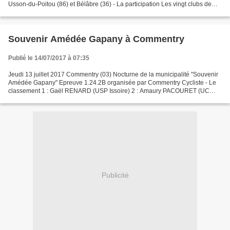
Usson-du-Poitou (86) et Bélâbre (36) - La participation Les vingt clubs de
DN1 Le Team Pro Immo devrait présenter...
Souvenir Amédée Gapany à Commentry
Publié le 14/07/2017 à 07:35
Jeudi 13 juillet 2017 Commentry (03) Nocturne de la municipalité "Souvenir
Amédée Gapany" Epreuve 1.24.2B organisée par Commentry Cycliste - Le
classement 1 : Gaël RENARD (USP Issoire) 2 : Amaury PACOURET (UC
Varennes Saint-Pourçain) 3 : Alexandre LARIVE...
Publicité