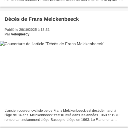
bourguignon, mais aussi auvergnat...
Décès de Frans Melckenbeeck
Publié le 29/10/2025 à 13:31
Par
veloquercy
L'ancien coureur cycliste belge Frans Melckenbeeck est décédé mardi à
l'âge de 84 ans. Melckenbeeck s'est illustré dans les années 1960 et 1970,
remportant notamment Liège-Bastogne-Liège en 1963. Le Flandrien a
également remporté quatre étapes du Tour...