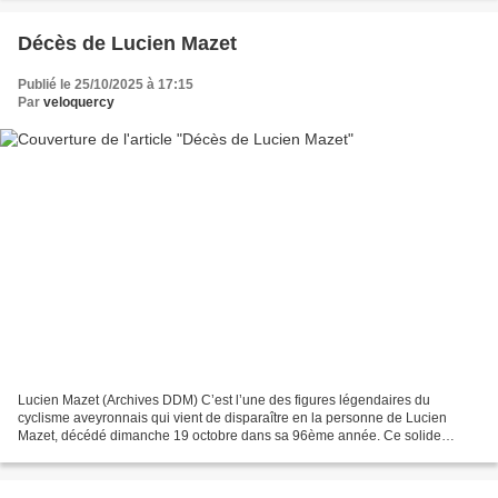
Décès de Lucien Mazet
Publié le 25/10/2025 à 17:15
Par
veloquercy
Lucien Mazet (Archives DDM) C’est l’une des figures légendaires du
cyclisme aveyronnais qui vient de disparaître en la personne de Lucien
Mazet, décédé dimanche 19 octobre dans sa 96ème année. Ce solide
coursier qui avait vu le jour à Decazeville, le...