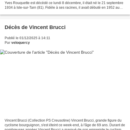
Yves Rouquette est décédé ce lundi 8 décembre, il était né le 21 septembre
1934 à Isle-sur-Tarn (81). Fidèle à ses racines, il avait débuté en 1952 au
Toulouse Cycliste, un club auquel...
Décès de Vincent Brucci
Publié le 01/12/2025 à 14:11
Par
veloquercy
Vincent Brucci (Collection PS Creusotine) Vincent Brucci, grande figure du
cyclisme bourguignon, s'est éteint ce week-end, à l'âge de 69 ans. Durant de
nombreuses années Vincent Brucci a marqué de son empreinte le cyclisme