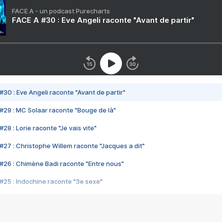
FACE A - un podcast Purecharts
FACE A #30 : Eve Angeli raconte "Avant de partir"
#30 : Eve Angeli raconte "Avant de partir"
#29 : MC Solaar raconte "Bouge de là"
28 : Lorie raconte "Je vais vite"
#27 : Christophe Willem raconte "Jacques a dit"
#26 : Chimène Badi raconte "Entre nous"
#25 : Indochine raconte "3e sexe"
#24 : Zaho raconte "C'est chelou"
#23 : Patrick Bruel raconte "Au café des délices"