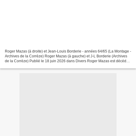
Roger Mazas (à droite) et Jean-Louis Borderie - années 64/65 (La Montage -
Archives de la Corrèze) Roger Mazas (à gauche) et J-L Borderie (Archives
de la Corrèze) Publié le 18 juin 2026 dans Divers Roger Mazas est décédé
Le cyclisme aveyronnais perd une...