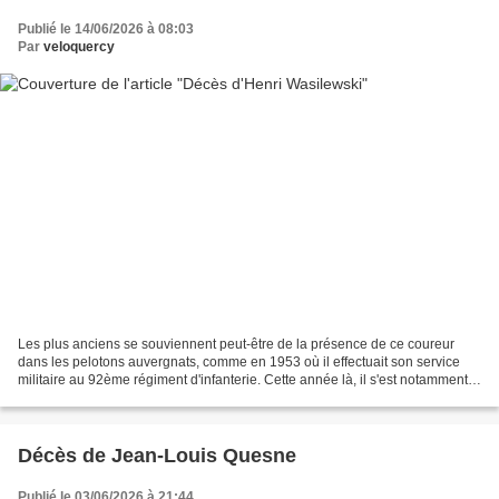
Publié le 14/06/2026 à 08:03
Par
veloquercy
Les plus anciens se souviennent peut-être de la présence de ce coureur
dans les pelotons auvergnats, comme en 1953 où il effectuait son service
militaire au 92ème régiment d'infanterie. Cette année là, il s'est notamment
imposé au Grand Prix de l'Ascension...
Décès de Jean-Louis Quesne
Publié le 03/06/2026 à 21:44