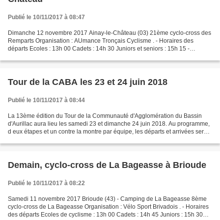
Publié le 10/11/2017 à 08:47
Dimanche 12 novembre 2017 Ainay-le-Château (03) 21ème cyclo-cross des
Remparts Organisation : AUmance Tronçais Cyclisme . - Horaires des
départs Ecoles : 13h 00 Cadets : 14h 30 Juniors et seniors : 15h 15 -
L'ensemble des podiums 1997 : Lionel BOUVET...
Tour de la CABA les 23 et 24 juin 2018
Publié le 10/11/2017 à 08:44
La 13ème édition du Tour de la Communauté d'Agglomération du Bassin
d'Aurillac aura lieu les samedi 23 et dimanche 24 juin 2018. Au programme,
d eux étapes et un contre la montre par équipe, les départs et arrivées seront
jugés à Ytrac. Les engagements...
Demain, cyclo-cross de La Bageasse à Brioude
Publié le 10/11/2017 à 08:22
Samedi 11 novembre 2017 Brioude (43) - Camping de La Bageasse 8ème
cyclo-cross de La Bageasse Organisation : Vélo Sport Brivadois . - Horaires
des départs Ecoles de cyclisme : 13h 00 Cadets : 14h 45 Juniors : 15h 30