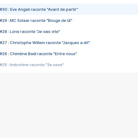
#30 : Eve Angeli raconte "Avant de partir"
#29 : MC Solaar raconte "Bouge de là"
28 : Lorie raconte "Je vais vite"
#27 : Christophe Willem raconte "Jacques a dit"
#26 : Chimène Badi raconte "Entre nous"
#25 : Indochine raconte "3e sexe"
#24 : Zaho raconte "C'est chelou"
#23 : Patrick Bruel raconte "Au café des délices"
#22 : Kyo raconte "Le chemin"
#21 : Nolwenn Leroy raconte "Cassé"
#20 : Patrick Hernandez raconte "Born to be alive"
#19 : Lorie raconte "Près de moi"