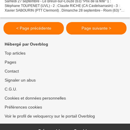
Samedi 27 septembre - Le Breuil-sur-Couze (63) "Prix de la fête" 1 :
Stéphane TOUPENET (UVL) - 2 : Claude RICHE (CA Castelsarrasin) - 3 :
Xavier SABOURIN (PTT Clermont) . Dimanche 28 septembre - Riom (63) "
Critérium professionnel" 1 : François LEMARCHAND...
< Page précédente
Page suivante >
Hébergé par Overblog
Top articles
Pages
Contact
Signaler un abus
C.G.U.
Cookies et données personnelles
Préférences cookies
Voir le profil de veloquercy sur le portail Overblog