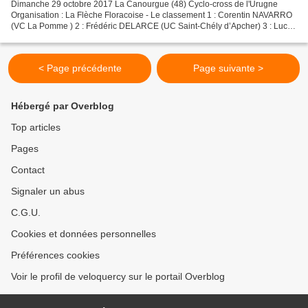
Dimanche 29 octobre 2017 La Canourgue (48) Cyclo-cross de l'Urugne
Organisation : La Flèche Floracoise - Le classement 1 : Corentin NAVARRO
(VC La Pomme ) 2 : Frédéric DELARCE (UC Saint-Chély d’Apcher) 3 : Lucas
GAUGET (VC Lodève) 4 : Adrian CAYREL (VC...
< Page précédente
Page suivante >
Hébergé par Overblog
Top articles
Pages
Contact
Signaler un abus
C.G.U.
Cookies et données personnelles
Préférences cookies
Voir le profil de veloquercy sur le portail Overblog