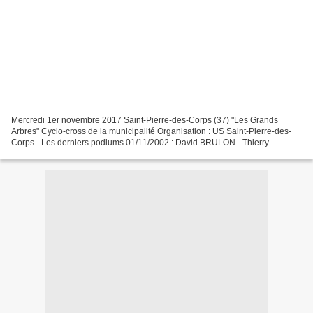
Mercredi 1er novembre 2017 Saint-Pierre-des-Corps (37) "Les Grands
Arbres" Cyclo-cross de la municipalité Organisation : US Saint-Pierre-des-
Corps - Les derniers podiums 01/11/2002 : David BRULON - Thierry
TONNELIER – Ludovic RENARD 04/01/2004 : Jonathan...