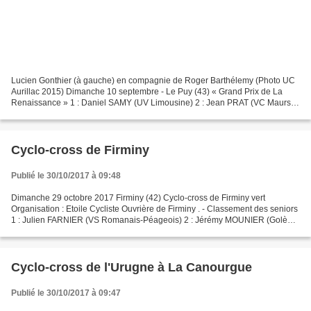
Lucien Gonthier (à gauche) en compagnie de Roger Barthélemy (Photo UC
Aurillac 2015) Dimanche 10 septembre - Le Puy (43) « Grand Prix de La
Renaissance » 1 : Daniel SAMY (UV Limousine) 2 : Jean PRAT (VC Maurs)
3 : Guy SEYVE (UC Saint-Etienne) 4 : Claude...
Cyclo-cross de Firminy
Publié le 30/10/2017 à 09:48
Dimanche 29 octobre 2017 Firminy (42) Cyclo-cross de Firminy vert
Organisation : Etoile Cycliste Ouvrière de Firminy . - Classement des seniors
1 : Julien FARNIER (VS Romanais-Péageois) 2 : Jérémy MOUNIER (Golène
Evasion) 3 : Dylan VASNIER (UC Montmeyran...
Cyclo-cross de l'Urugne à La Canourgue
Publié le 30/10/2017 à 09:47