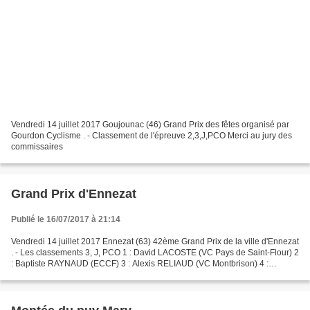
Vendredi 14 juillet 2017 Goujounac (46) Grand Prix des fêtes organisé par
Gourdon Cyclisme . - Classement de l'épreuve 2,3,J,PCO Merci au jury des
commissaires
Grand Prix d'Ennezat
Publié le 16/07/2017 à 21:14
Vendredi 14 juillet 2017 Ennezat (63) 42ème Grand Prix de la ville d'Ennezat
. - Les classements 3, J, PCO 1 : David LACOSTE (VC Pays de Saint-Flour) 2
: Baptiste RAYNAUD (ECCF) 3 : Alexis RELIAUD (VC Montbrison) 4 :
Quentin BOSTVIRONNOIS (ROMYA) 5 :...