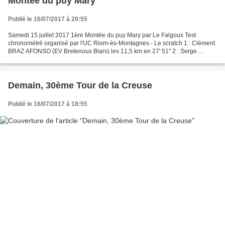
Montée du puy Mary
Publié le 16/07/2017 à 20:55
Samedi 15 juillet 2017 1ère Montée du puy Mary par Le Falgoux Test
chronométré organisé par l'UC Riom-ès-Montagnes - Le scratch 1 : Clément
BRAZ AFONSO (EV Bretenoux Biars) les 11,5 km en 27' 51" 2 : Serge
MAYET (VC du Velay) 3 : Raymond GUITARD (VC de...
Demain, 30ème Tour de la Creuse
Publié le 16/07/2017 à 18:55