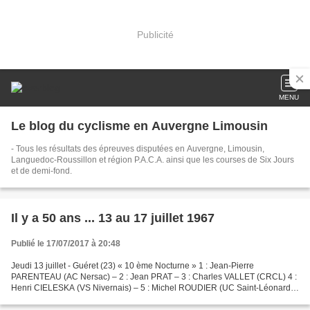
Publicité
MENU
Le blog du cyclisme en Auvergne Limousin
- Tous les résultats des épreuves disputées en Auvergne, Limousin,
Languedoc-Roussillon et région P.A.C.A. ainsi que les courses de Six Jours
et de demi-fond.
Il y a 50 ans ... 13 au 17 juillet 1967
Publié le 17/07/2017 à 20:48
Jeudi 13 juillet - Guéret (23) « 10 ème Nocturne » 1 : Jean-Pierre
PARENTEAU (AC Nersac) – 2 : Jean PRAT – 3 : Charles VALLET (CRCL) 4 :
Henri CIELESKA (VS Nivernais) – 5 : Michel ROUDIER (UC Saint-Léonard) .
Vendredi 14 juillet - Vic-le-Comte (63) 1...