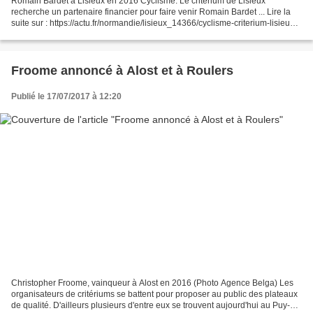
Romain Bardet à Lisieux en 2016 Cyclisme. Le critérium de Lisieux
recherche un partenaire financier pour faire venir Romain Bardet ... Lire la
suite sur : https://actu.fr/normandie/lisieux_14366/cyclisme-criterium-lisieux-
recherche-partenaire-financi...
Froome annoncé à Alost et à Roulers
Publié le 17/07/2017 à 12:20
Christopher Froome, vainqueur à Alost en 2016 (Photo Agence Belga) Les
organisateurs de critériums se battent pour proposer au public des plateaux
de qualité. D'ailleurs plusieurs d'entre eux se trouvent aujourd'hui au Puy-