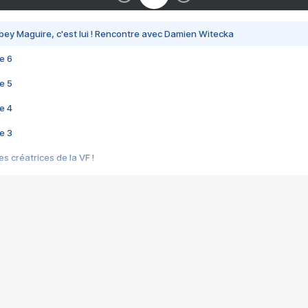
bey Maguire, c'est lui ! Rencontre avec Damien Witecka
e 6
e 5
e 4
e 3
s créatrices de la VF !
e 2
e 1
e Mektoub My Love arrive enfin ! Rencontre avec Shaïn Boumedine et Sal
i : après Toni en famille
elle réalise le bouleversant Dites lui que je l'aime
ais ! Rencontre autour de Vie privée de Rebecca Zlotowski