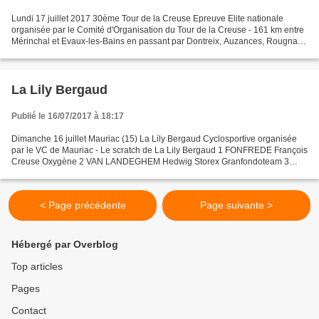
Lundi 17 juillet 2017 30ème Tour de la Creuse Epreuve Elite nationale
organisée par le Comité d'Organisation du Tour de la Creuse - 161 km entre
Mérinchal et Evaux-les-Bains en passant par Dontreix, Auzances, Rougnat,
Mainsat, Peyrat-la-Nonière, Chénérailles,...
La Lily Bergaud
Publié le 16/07/2017 à 18:17
Dimanche 16 juillet Mauriac (15) La Lily Bergaud Cyclosportive organisée
par le VC de Mauriac - Le scratch de La Lily Bergaud 1 FONFREDE François
Creuse Oxygène 2 VAN LANDEGHEM Hedwig Storex Granfondoteam 3
MAILFAIT Sebastien CHAMPAGNE 4 BRUGET Axel Vélo...
< Page précédente
Page suivante >
Hébergé par Overblog
Top articles
Pages
Contact