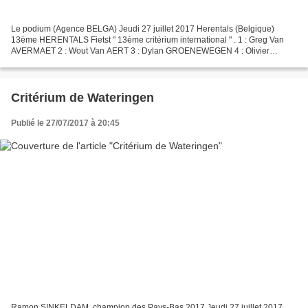
Le podium (Agence BELGA) Jeudi 27 juillet 2017 Herentals (Belgique)
13ème HERENTALS Fietst " 13ème critérium international " . 1 : Greg Van
AVERMAET 2 : Wout Van AERT 3 : Dylan GROENEWEGEN 4 : Olivier
NAESEN 5 : Primoz ROGLIC
Critérium de Wateringen
Publié le 27/07/2017 à 20:45
Ramon SINKELDAM, champion des Pays-Bas 2017 Jeudi 27 juillet 2017