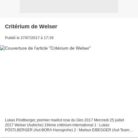
Critérium de Welser
Publié le 27/07/2017 à 17:39
Lukas Pöstlberger, premier maillot rose du Giro 2017 Mercredi 25 juillet
2017 Welser (Autriche) 19ème critérium international 1 : Lukas
PÖSTLBERGER (Aut-BORA Hansgrohe) 2 : Markus EIBEGGER (Aut-Team
Felbermayr Simplon Wels) 3 : Félix GRUBSCHARTNER (Aut-CCC...