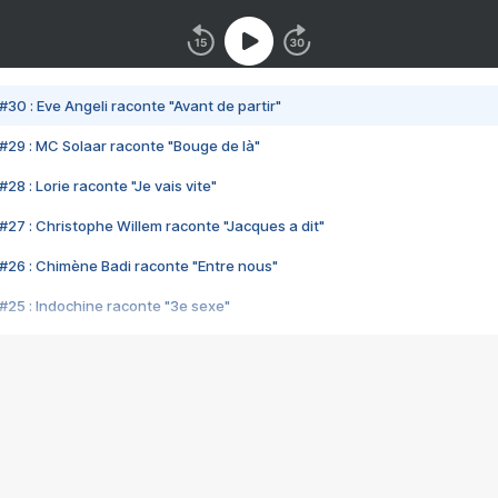
#30 : Eve Angeli raconte "Avant de partir"
#29 : MC Solaar raconte "Bouge de là"
28 : Lorie raconte "Je vais vite"
#27 : Christophe Willem raconte "Jacques a dit"
#26 : Chimène Badi raconte "Entre nous"
#25 : Indochine raconte "3e sexe"
#24 : Zaho raconte "C'est chelou"
#23 : Patrick Bruel raconte "Au café des délices"
#22 : Kyo raconte "Le chemin"
#21 : Nolwenn Leroy raconte "Cassé"