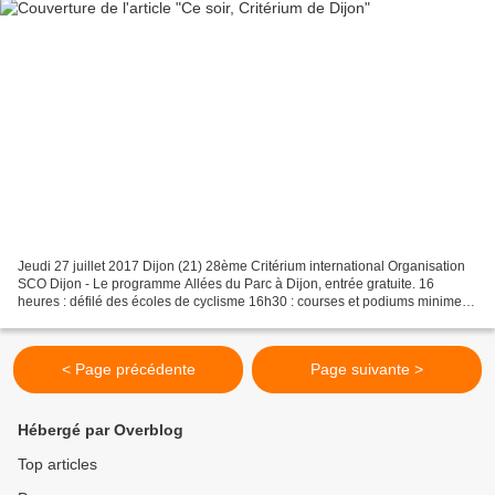
Jeudi 27 juillet 2017 Dijon (21) 28ème Critérium international Organisation
SCO Dijon - Le programme Allées du Parc à Dijon, entrée gratuite. 16
heures : défilé des écoles de cyclisme 16h30 : courses et podiums minimes
et cadets, animations musicales...
< Page précédente
Page suivante >
Hébergé par Overblog
Top articles