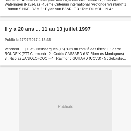
Wateringen (Pays-Bas) 45ème Critérium international "Profonde Westland" 1
: Ramon SINKELDAM 2 : Dylan van BAARLE 3 : Tom DUMOULIN 4 :
Thomas LEEZER 5 : Moreno HOFLAND - Merci à Mark Vr...
Il y a 20 ans ... 11 au 13 juillet 1997
Publié le 27/07/2017 à 18:35
Vendredi 11 juillet - Neussargues (15) "Prix du comité des fêtes" 1 : Pierre
ROUDEIX (PTT Clermont) - 2 : Cédric CASSARD (UC Riom-ès-Montagnes) -
3 : Nicolas ZANIOLO (COC) - 4 : Raymond GUITARD (UCVS) - 5 : Sébastien
PEYRARD (FACC) . Samedi 12 juillet...
Publicité