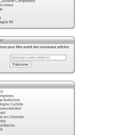
 Cyclisme Compétition
ro Immo
te
s
agne 66
er
us pour être averti des nouveaux articles
LO
cingnews
me Ardéchois
dogne Cycliste
ssecollection
set
me en Limousin
élo
urillacois
19