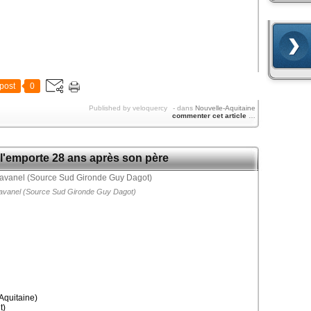
post
0
Published by veloquercy
-
dans
Nouvelle-Aquitaine
commenter cet article
…
l'emporte 28 ans après son père
vanel (Source Sud Gironde Guy Dagot)
quitaine)
t)