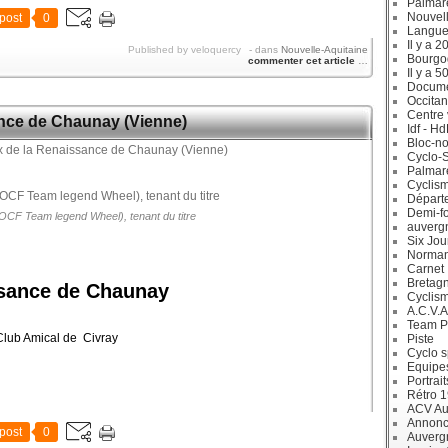
Palmar
Nouvell
post
0
Langue
Il y a 2
Published by veloquercy
-
dans
Nouvelle-Aquitaine
Bourgo
commenter cet article
…
Il y a 5
Docum
Occitan
Centre 
ance de Chaunay (Vienne)
Idf - H
Bloc-no
Cyclo-S
Palmar
Cyclism
Départ
Demi-f
(OCF Team legend Wheel), tenant du titre
auverg
Six Jou
Norman
Carnet
Bretag
ssance de Chaunay
Cyclis
A.C.V.A
Team P
Club Amical de Civray
Piste
Cyclo s
Equipe
Portrait
Rétro 
ACV Aur
Annonc
post
0
Auverg