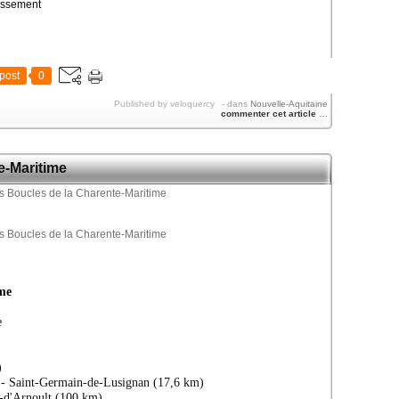
lassement
post
0
Published by veloquercy
-
dans
Nouvelle-Aquitaine
commenter cet article
…
e-Maritime
me
e
)
c - Saint-Germain-de-Lusignan (17,6 km)
é-d'Arnoult (100 km)