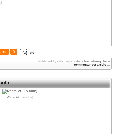
l.)
)
post
0
Published by veloquercy
-
dans
Nouvelle-Aquitaine
commenter cet article
…
 solo
Photo VC Loudun)