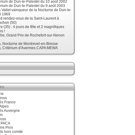
érium de Dun-le-Palestel du 10 août 2002
érium de Dun-le-Palestel du 9 août 2003
 Vallet vainqueur de la Nocturne de Dun-le-
l 1969
d rendez-vous de la Saint-Laurent à
nchon (50)
re (35) : 4 jours de fête et 2 magnifiques
s !
he, Grand Prix de Rochefort-sur-Nenon
, Nocturne de Montrevel-en-Bresse
, Critérium d'Avermes CAPA MEWA
ies
ne
ross
ès France
Alpes
ès Auvergne
in
ross
 PACA
ums Pros
ts hors comité