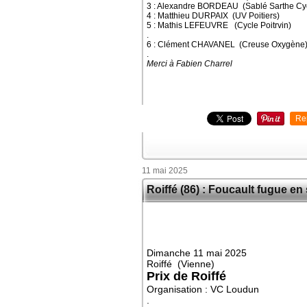
3 : Alexandre BORDEAU (Sablé Sarthe Cyc
4 : Matthieu DURPAIX (UV Poitiers)
5 : Mathis LEFEUVRE (Cycle Poitrvin)
.
6 : Clément CHAVANEL (Creuse Oxygène
.
Merci à Fabien Charrel
Re
11 mai 2025
Roiffé (86) : Foucault fugue en
Dimanche 11 mai 2025
Roiffé (Vienne)
Prix de Roiffé
Organisation : VC Loudun
.