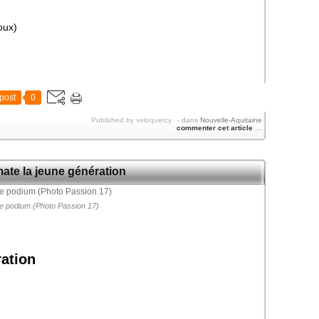
oux)
post
0
Published by veloquercy
-
dans
Nouvelle-Aquitaine
commenter cet article
…
mate la jeune génération
e podium (Photo Passion 17)
ation