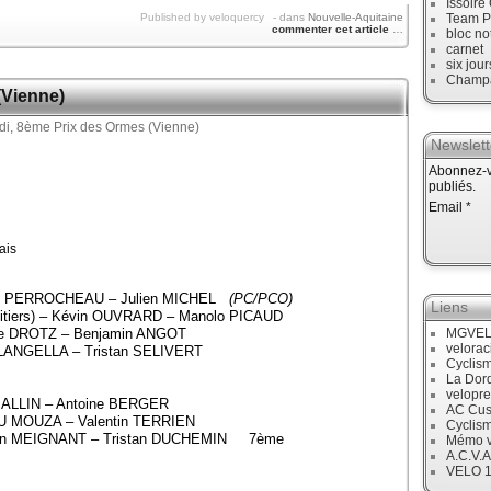
Issoire
Published by veloquercy
-
dans
Nouvelle-Aquitaine
Team P
commenter cet article
…
bloc no
carnet
six jour
Champ
(Vienne)
Newslett
Abonnez-vo
publiés.
Email
ais
scal PERROCHEAU – Julien MICHEL
(PC/PCO)
Liens
oitiers) – Kévin OUVRARD – Manolo PICAUD
ne DROTZ – Benjamin ANGOT
MGVE
velora
n LANGELLA – Tristan SELIVERT
Cyclis
La Dor
velopre
e ALLIN – Antoine BERGER
AC Cus
 DU MOUZA – Valentin TERRIEN
Cyclis
ntin MEIGNANT – Tristan DUCHEMIN 7ème
Mémo v
A.C.V.A
VELO 