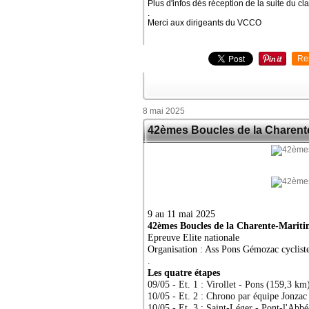
Plus d'infos dès réception de la suite du c
.
Merci aux dirigeants du VCCO
Re
8 mai 2025
42èmes Boucles de la Charent
9 au 11 mai 2025
42èmes Boucles de la Charente-Mariti
Epreuve Elite nationale
Organisation : Ass Pons Gémozac cyclist
.
Les quatre étapes
09/05 - Et. 1 : Virollet - Pons (159,3 km
10/05 - Et. 2 : Chrono par équipe Jonza
10/05 - Et. 3 : Saint-Léger - Pont-l'Abb