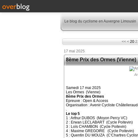
Le blog du cyclisme en Auvergne Limousin
10
<<
<
20
2
17 mai 2025
8ème Prix des Ormes (Vienne)
Ar
Samedi 17 mai 2025
Les Ormes (Vienne)
8ème Prix des Ormes
Epreuve : Open & Access
Organisation : Avenir Cycliste Châtelleraud
.
Le top 5
1 : Arthur DUBOS (Moyon Percy VC)
2 : Erwan LECLABART (Cycle Poitevin)
3 : Loïs CHAMBON (Cycle Poitevin)
4 : Maxime GREGOIRE (Cycle Poitevin)
5 : Quentin DU MOUZA (C'Chartres Cyclis