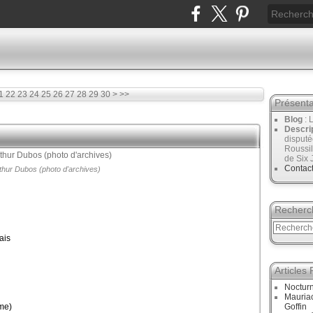
40
50
60
70
80
1
22
23
24
25
26
27
28
29
30
>
>>
Présenta
Blog
: 
Descri
disput
Roussil
de Six 
Contac
thur Dubos (photo d'archives)
Recherc
ais
Articles
Noctur
Mauriac
me)
Goffin