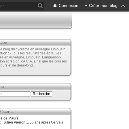
Connexion
+
Créer mon blog
tion
Le blog du cyclisme en Auvergne Limousin
ption
: - Tous les résultats des épreuves
ées en Auvergne, Limousin, Languedoc-
lon et région P.A.C.A. ainsi que les courses
Jours et de demi-fond.
t
he
 Récents
ne de Maurs
 : Julien Pierron ... 36 ans après Gervais