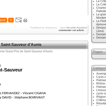
Le Crit
Le Crit
Charles
Paleste
Le gran
Montpi
post
0
Le Pert
épreuve
Dimanc
Published by veloquercy
-
dans
Nouvelle-Aquitaine
commenter cet article
…
(Jura)
Demain
Demain
 Saint-Sauveur d'Aunis
Pages
)
Catégor
nt-Sauveur
Auverg
Cyclo-c
Palmar
Rhône 
s
Palmar
Limous
s FERNANDEZ – Vincent CIGANA
cyclo-c
Région
my DAVID – Stéphane BOIRIVANT
Critéri
Résulta