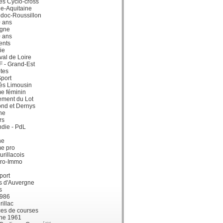
ès Cyclo-cross
e-Aquitaine
doc-Roussillon
0 ans
gne
0 ans
ents
ie
val de Loire
dF - Grand-Est
tes
port
ès Limousin
e féminin
ement du Lot
ond et Dernys
ne
rs
die - PdL
ne
me pro
urillacois
ro-Immo
port
s d'Auvergne
s
1986
illac
es de courses
ne 1961