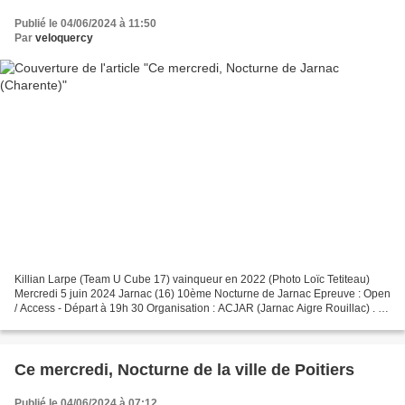
Publié le 04/06/2024 à 11:50
Par
veloquercy
Killian Larpe (Team U Cube 17) vainqueur en 2022 (Photo Loïc Tetiteau)
Mercredi 5 juin 2024 Jarnac (16) 10ème Nocturne de Jarnac Epreuve : Open
/ Access - Départ à 19h 30 Organisation : ACJAR (Jarnac Aigre Rouillac) . Le
palmarès - 1ère édition en 2013...
Ce mercredi, Nocturne de la ville de Poitiers
Publié le 04/06/2024 à 07:12