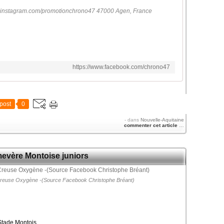
ww.instagram.com/promotionchrono47 47000 Agen, France
https://www.facebook.com/chrono47
post
0
-
dans
Nouvelle-Aquitaine
commenter cet article
…
mevère Montoise juniors
e Creuse Oxygène -(Source Facebook Christophe Bréant)
 Stade Montois