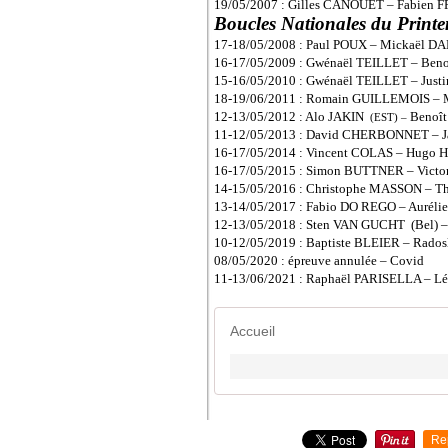
19/05/2007 : Gilles CANOUET – Fabien
Boucles Nationales du Prin
17-18/05/2008 : Paul POUX – Mickaël D
16-17/05/2009 : Gwénaël TEILLET – Be
15-16/05/2010 : Gwénaël TEILLET – Jus
18-19/06/2011 : Romain GUILLEMOIS 
12-13/05/2012 : Alo JAKIN
Benoît
(EST) –
11-12/05/2013 : David CHERBONNET –
16-17/05/2014 : Vincent COLAS – Hugo
16-17/05/2015 : Simon BUTTNER – Vict
14-15/05/2016 : Christophe MASSON – 
13-14/05/2017 : Fabio DO REGO – Aurél
12-13/05/2018 : Sten VAN GUCHT (Bel) 
10-12/05/2019 : Baptiste BLEIER – Ra
08/05/2020 : épreuve annulée – Covid
11-13/06/2021 : Raphaël PARISELLA – L
Accueil
Re