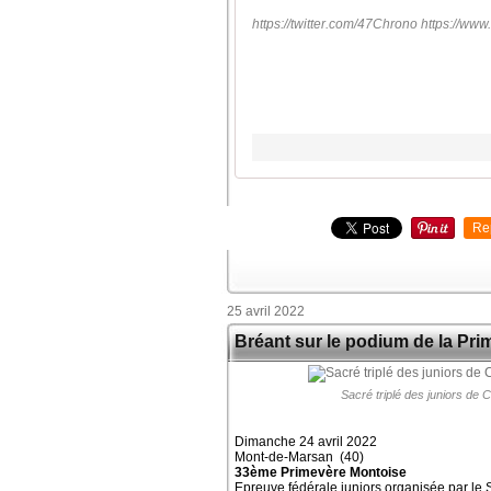
https://twitter.com/47Chrono https://w
Re
25 avril 2022
Bréant sur le podium de la Pri
Sacré triplé des juniors d
Dimanche 24 avril 2022
Mont-de-Marsan (40)
33ème Primevère Montoise
Epreuve fédérale juniors organisée par le