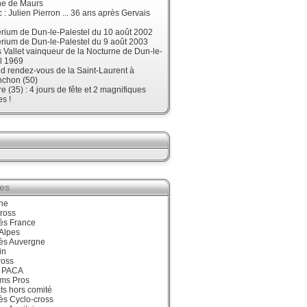
ne de Maurs
 : Julien Pierron ... 36 ans après Gervais
érium de Dun-le-Palestel du 10 août 2002
érium de Dun-le-Palestel du 9 août 2003
 Vallet vainqueur de la Nocturne de Dun-le-
l 1969
d rendez-vous de la Saint-Laurent à
nchon (50)
re (35) : 4 jours de fête et 2 magnifiques
s !
ies
ne
ross
ès France
Alpes
ès Auvergne
in
ross
 PACA
ums Pros
ts hors comité
ès Cyclo-cross