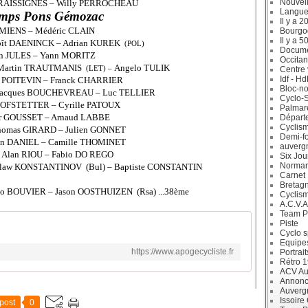
Nouvell
 FRAISSIGNES – Willy PERROCHEAU
Langue
temps Pons Gémozac
Il y a 2
AMIENS – Médéric CLAIN
Bourgo
Il y a 5
noît DAENINCK – Adrian KUREK
(POL)
Docum
tin JULES – Yann MORITZ
Occitan
– Martin TRAUTMANIS
Angelo TULIK
(LET) –
Centre 
Idf - H
 POITEVIN – Franck CHARRIER
Bloc-no
 Jacques BOUCHEVREAU – Luc TELLIER
Cyclo-S
 HOFSTETTER – Cyrille PATOUX
Palmar
or GOUSSET – Arnaud LABBE
Départ
Cyclism
Thomas GIRARD – Julien GONNET
Demi-f
ien DANIEL – Camille THOMINET
auverg
– Alan RIOU – Fabio DO REGO
Six Jou
Norman
doslaw KONSTANTINOV (Bul) – Baptiste CONSTANTIN
Carnet
Bretag
éo BOUVIER – Jason OOSTHUIZEN (Rsa) ...38ème
Cyclis
A.C.V.A
Team P
Piste
Cyclo s
Equipe
https://www.apogecycliste.fr
Portrait
Rétro 
ACV Aur
Annonc
Auverg
Issoire
post
0