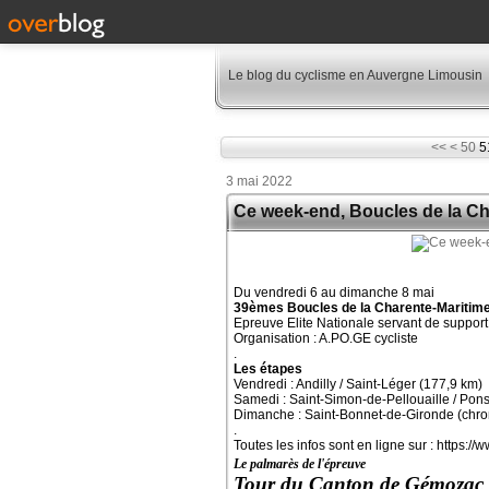
Le blog du cyclisme en Auvergne Limousin
10
20
30
40
<<
<
50
5
3 mai 2022
Ce week-end, Boucles de la Ch
Du vendredi 6 au dimanche 8 mai
39èmes Boucles de la Charente-Maritim
Epreuve Elite Nationale servant de suppor
Organisation : A.PO.GE cycliste
.
Les étapes
Vendredi : Andilly / Saint-Léger (177,9 km)
Samedi : Saint-Simon-de-Pellouaille / Pon
Dimanche : Saint-Bonnet-de-Gironde (chro
.
Toutes les infos sont en ligne sur : https://
Le palmarès de l'épreuve
Tour du Canton de Gémoz