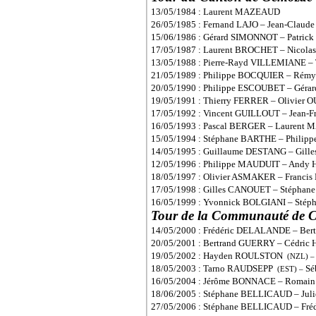
13/05/1984 : Laurent MAZEAUD
26/05/1985 : Fernand LAJO – Jean-Clau
15/06/1986 : Gérard SIMONNOT – Patric
17/05/1987 : Laurent BROCHET – Nicol
13/05/1988 : Pierre-Rayd VILLEMIANE –
21/05/1989 : Philippe BOCQUIER – Ré
20/05/1990 : Philippe ESCOUBET – Gér
19/05/1991 : Thierry FERRER – Olivie
17/05/1992 : Vincent GUILLOUT – Jean-F
16/05/1993 : Pascal BERGER – Laure
15/05/1994 : Stéphane BARTHE – Phili
14/05/1995 : Guillaume DESTANG – Gill
12/05/1996 : Philippe MAUDUIT – An
18/05/1997 : Olivier ASMAKER – Franci
17/05/1998 : Gilles CANOUET – Stépha
16/05/1999 : Yvonnick BOLGIANI – Sté
Tour de la Communauté de
14/05/2000 : Frédéric DELALANDE – Be
20/05/2001 : Bertrand GUERRY – Cédri
19/05/2002 : Hayden ROULSTON
(NZL) 
18/05/2003 : Tarno RAUDSEPP
Sé
(EST) –
16/05/2004 : Jérôme BONNACE – Romai
18/06/2005 : Stéphane BELLICAUD – J
27/05/2006 : Stéphane BELLICAUD – F