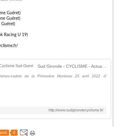
ne Guéret)
ne Guéret)
 Guéret)
k Racing U 19)
clisme.fr/
Sud Gironde - CYCLISME - Actualité Cyclisme Sud-Ouest
inimes-cadets de la Primevère Montoise 25 avril 2022 -0
http://www.sudgirondecyclisme.fr/
post
0