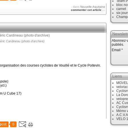
Team P
bloc no
-
dans
Nouvelle-Aquitaine
carnet
commenter cet article
…
six jour
Champ
Newslett
Abonnez-vo
éric Cardineau (photo d'archive)
publiés.
Email
rganisation des courses cyclistes de Vouillé et le Cycle Poitevin.
Liens
opole)
MGVE
cl.)
velora
Cyclis
am U Cube 17)
La Dor
velopre
AC Cus
Cyclis
Mémo v
A.C.V.A
VELO 
post
0