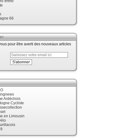
ro Immo
te
s
agne 66
er
us pour être averti des nouveaux articles
LO
cingnews
me Ardéchois
dogne Cycliste
ssecollection
set
me en Limousin
élo
urillacois
19