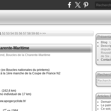
70
80
1
52
53
54
55
56
57
58
59
60
>
>>
Présenta
Blog
: 
Descri
arente-Maritime
disput
Roussil
de Six 
Contac
e
(ex Boucles nationales du printems)
t à la 1ère manche de la Coupe de France N2
Recherc
s (162,6 km)
no individuel de 17 km)
Articles
www.apogecycliste.fr/
Demain,
Le palm
Ce soir
ac
er
1
en 1984