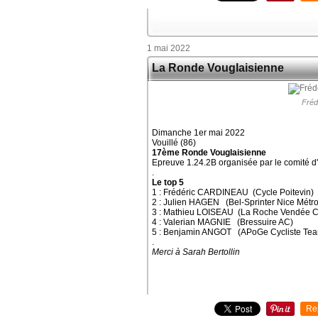
1 mai 2022
La Ronde Vouglaisienne
Fréd
Dimanche 1er mai 2022
Vouillé (86)
17ème Ronde Vouglaisienne
Epreuve 1.24.2B organisée par le comité d'o
.
Le top 5
1 : Frédéric CARDINEAU (Cycle Poitevin)
2 : Julien HAGEN (Bel-Sprinter Nice Métr
3 : Mathieu LOISEAU (La Roche Vendée Cy
4 : Valerian MAGNIE (Bressuire AC)
5 : Benjamin ANGOT (APoGe Cycliste Te
.
Merci à Sarah Bertollin
Re