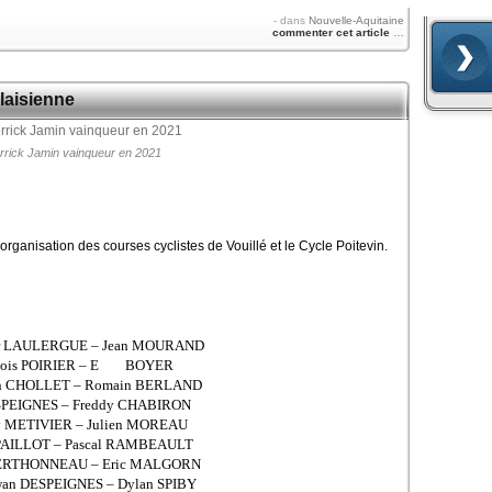
-
dans
Nouvelle-Aquitaine
commenter cet article
…
aisienne
errick Jamin vainqueur en 2021
rganisation des courses cyclistes de Vouillé et le Cycle Poitevin.
ier LAULERGUE – Jean MOURAND
rançois POIRIER – E BOYER
ain CHOLLET – Romain BERLAND
DESPEIGNES – Freddy CHABIRON
ny METIVIER – Julien MOREAU
PAILLOT – Pascal RAMBEAULT
 BERTHONNEAU – Eric MALGORN
wan DESPEIGNES – Dylan SPIBY