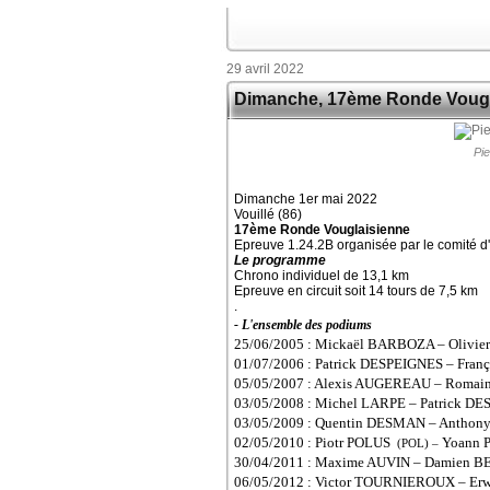
29 avril 2022
Dimanche, 17ème Ronde Vougl
Pi
Dimanche 1er mai 2022
Vouillé (86)
17ème Ronde Vouglaisienne
Epreuve 1.24.2B organisée par le comité d'o
Le programme
Chrono individuel de 13,1 km
Epreuve en circuit soit 14 tours de 7,5 km
.
- L'ensemble des podiums
25/06/2005 : Mickaël BARBOZA – Oliv
01/07/2006 : Patrick DESPEIGNES – F
05/05/2007 : Alexis AUGEREAU – Rom
03/05/2008 : Michel LARPE – Patrick 
03/05/2009 : Quentin DESMAN – Antho
02/05/2010 : Piotr POLUS
Yoann 
(POL) –
30/04/2011 : Maxime AUVIN – Damien
06/05/2012 : Victor TOURNIEROUX – Er