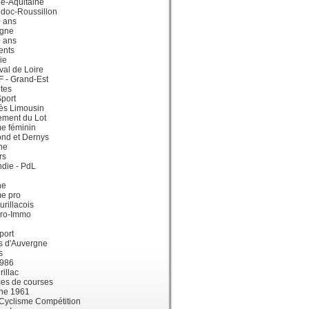
e-Aquitaine
doc-Roussillon
0 ans
gne
0 ans
ents
ie
val de Loire
dF - Grand-Est
tes
port
ès Limousin
ement du Lot
e féminin
ond et Dernys
ne
rs
die - PdL
ne
me pro
urillacois
ro-Immo
port
s d'Auvergne
s
1986
illac
es de courses
ne 1961
 Cyclisme Compétition