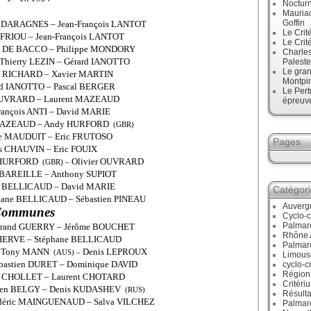
Noctur
Mauriac
Goffin
de DARAGNES – Jean-François LANTOT
Le Crit
k FRIOU – Jean-François LANTOT
Le Crit
as DE BACCO – Philippe MONDORY
Charles
 Thierry LEZIN – Gérard IANOTTO
Paleste
Le gran
my RICHARD – Xavier MARTIN
Montpi
ard IANOTTO – Pascal BERGER
Le Pert
r OUVRARD – Laurent MAZEAUD
épreuve
rançois ANTI – David MARIE
nt MAZEAUD – Andy HURFORD
(GBR)
ppe MAUDUIT – Eric FRUTOSO
Pages
es CHAUVIN – Eric FOUIX
dy HURFORD
Olivier OUVRARD
(GBR) –
s BAREILLE – Anthony SUPIOT
ne BELLICAUD – David MARIE
Catégor
phane BELLICAUD – Sébastien PINEAU
Auverg
 Communes
Cyclo-c
Palmar
rtrand GUERRY – Jérôme BOUCHET
Rhône 
c HERVE – Stéphane BELLICAUD
Palmar
Tony MANN
Denis LEPROUX
–
(AUS) –
Limous
bastien DURET – Dominique DAVID
cyclo-c
Région
n CHOLLET – Laurent CHOTARD
Critéri
ulien BELGY – Denis KUDASHEV
(RUS)
Résulta
rédéric MAINGUENAUD – Salva VILCHEZ
Palmar