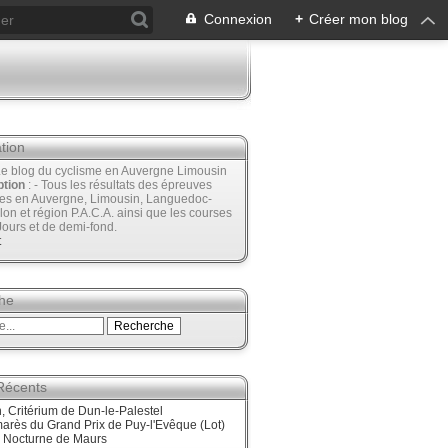
Connexion
+
Créer mon blog
tion
Le blog du cyclisme en Auvergne Limousin
ption
: - Tous les résultats des épreuves
ées en Auvergne, Limousin, Languedoc-
lon et région P.A.C.A. ainsi que les courses
Jours et de demi-fond.
t
he
 Récents
 Critérium de Dun-le-Palestel
arès du Grand Prix de Puy-l'Evêque (Lot)
, Nocturne de Maurs