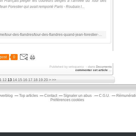
un Français piéger les coureurs belges à l'arrivée du Tour des
ean Forestier qui avait remporté Paris - Roubaix l...
https://www.ouest-france.fr/sport/cyclisme/tour-des-flandres/tour-des-flandres-quand-jean-forestier-pensait-abandonner-puis-gagnait-la-course-le-2-avril-1956-f780cc16-0bc5-11f0-ab9e-ddf89dc6d8e3
post
0
Published by veloquercy
-
dans
Documents
commenter cet article
…
30
40
50
1
12
13
14
15
16
17
18
19
20
>
>>
Overblog
Top articles
Contact
Signaler un abus
C.G.U.
Rémunératio
Préférences cookies