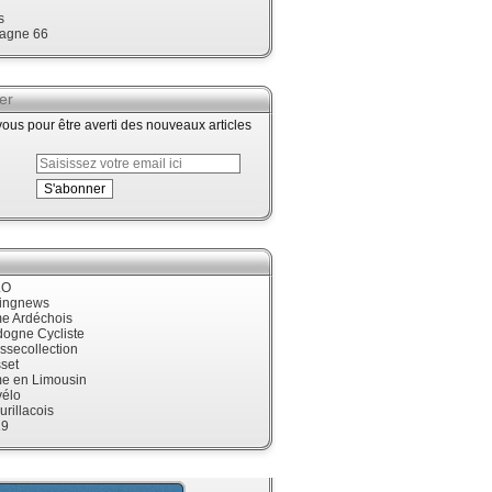
s
agne 66
er
us pour être averti des nouveaux articles
LO
cingnews
me Ardéchois
dogne Cycliste
ssecollection
set
me en Limousin
élo
urillacois
19