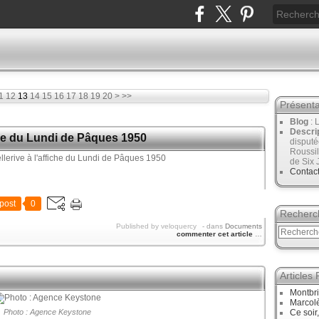
30
40
50
1
12
13
14
15
16
17
18
19
20
>
>>
Présenta
Blog
: 
Descri
che du Lundi de Pâques 1950
disput
Roussil
de Six 
Contac
post
0
Recherc
Published by veloquercy
-
dans
Documents
commenter cet article
…
Articles
Montbri
Marcol
Photo : Agence Keystone
Ce soir