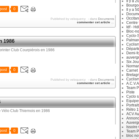
Il y a 2
Bourgo
post
0
Il y a 5
Docum
Occitan
Published by veloquercy
-
dans
Documents
commenter cet article
…
Centre 
Idf - H
Bloc-no
Cyclo-S
Palmar
en 1986
Cyclism
Départ
Demi-f
auverg
Six Jou
Norman
post
0
Carnet
Bretag
Cyclis
Published by veloquercy
-
dans
Documents
commenter cet article
…
A.C.V.A
Team P
Piste
Cyclo s
Equipe
6
Portrait
Rétro 
ACV Aur
Annonc
Auverg
Issoire
post
0
Team P
bloc no