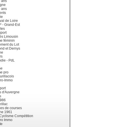
0 ans
gne
0 ans
ents
ie
val de Loire
dF - Grand-Est
tes
port
ès Limousin
e féminin
ement du Lot
ond et Dernys
ne
rs
die - PdL
ne
me pro
urillacois
ro-Immo
port
s d'Auvergne
s
1986
illac
es de courses
ne 1961
 Cyclisme Compétition
ro Immo
te