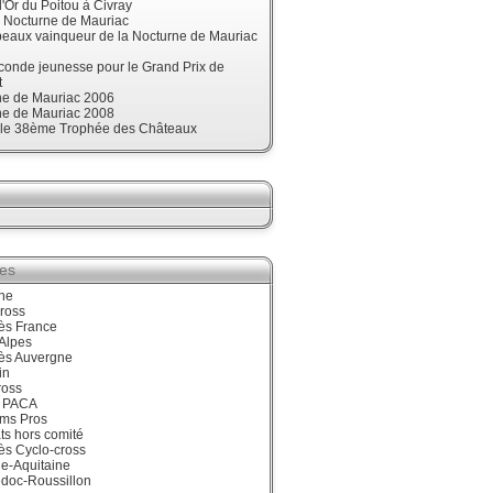
'Or du Poitou à Civray
, Nocturne de Mauriac
beaux vainqueur de la Nocturne de Mauriac
onde jeunesse pour le Grand Prix de
t
ne de Mauriac 2006
ne de Mauriac 2008
t le 38ème Trophée des Châteaux
ies
ne
ross
ès France
Alpes
ès Auvergne
in
ross
 PACA
ums Pros
ts hors comité
ès Cyclo-cross
e-Aquitaine
doc-Roussillon