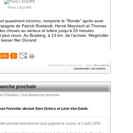
Photo L'EQUIPE
et quasiment inconnu, remporte le "Ronde" après avoir
ompagnie de Patrick Roelandt, Hervé Meyvisch et Thomas
es choses au sérieux et tolère jusqu'à 23 minutes
 plus revus. Au Bosberg, à 13 km. de l'arrivée, Wegmüller
laisser filer Durand.
post
0
Published by veloquercy
-
dans
Documents
commenter cet article
…
imanche prochain
Jean Forestier devant Stan Ockers et Léon Van Daele.
Tour des Fland