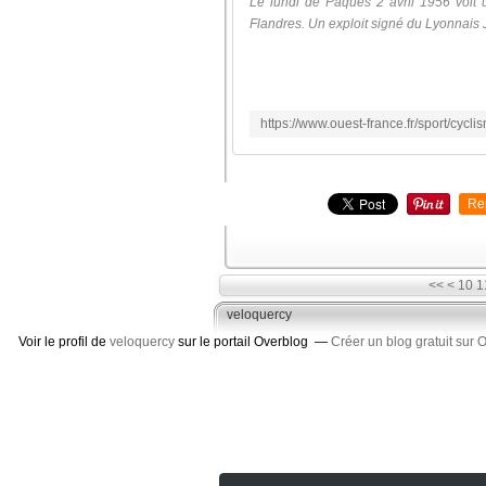
Le lundi de Pâques 2 avril 1956 voit 
Flandres. Un exploit signé du Lyonnais J
Re
<<
<
10
1
veloquercy
Voir le profil de
veloquercy
sur le portail Overblog
Créer un blog gratuit sur 