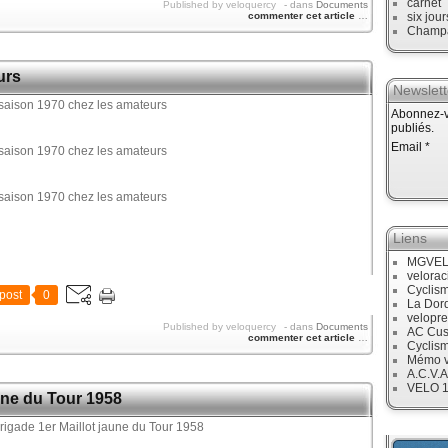
carnet
Published by veloquercy
-
dans
Documents
commenter cet article
…
six jour
Champ
urs
Newslett
Abonnez-vo
publiés.
Email
Liens
MGVE
velora
Cyclis
post
0
La Dor
velopre
Published by veloquercy
-
dans
Documents
AC Cus
commenter cet article
…
Cyclis
Mémo v
A.C.V.A
VELO 
une du Tour 1958