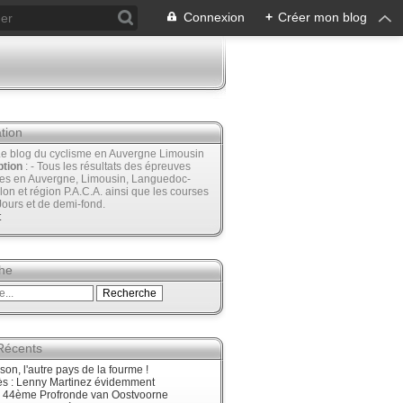
Connexion
+
Créer mon blog
tion
Le blog du cyclisme en Auvergne Limousin
ption
: - Tous les résultats des épreuves
ées en Auvergne, Limousin, Languedoc-
lon et région P.A.C.A. ainsi que les courses
Jours et de demi-fond.
t
he
 Récents
son, l'autre pays de la fourme !
ès : Lenny Martinez évidemment
, 44ème Profronde van Oostvoorne