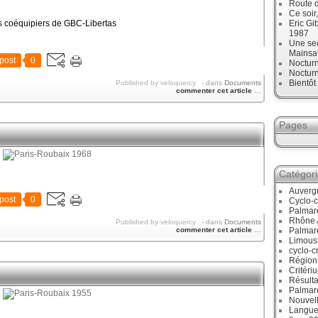
Route d
Ce soir
s coéquipiers de GBC-Libertas
Eric Gi
1987
Une sec
Mainsa
post
0
Noctur
Noctur
Bientô
Published by veloquercy
-
dans
Documents
commenter cet article
…
Pages
Catégor
Auverg
post
0
Cyclo-c
Palmar
Rhône 
Published by veloquercy
-
dans
Documents
commenter cet article
…
Palmar
Limous
cyclo-c
Région
Critéri
Résulta
Palmar
Nouvell
Langue