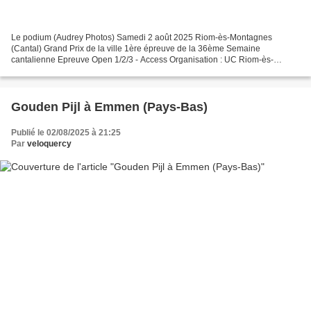
Le podium (Audrey Photos) Samedi 2 août 2025 Riom-ès-Montagnes
(Cantal) Grand Prix de la ville 1ère épreuve de la 36ème Semaine
cantalienne Epreuve Open 1/2/3 - Access Organisation : UC Riom-ès-
Montagnes . Le top 10 1 : Paul HERNANDEZ (VC Maurs) 2 :...
Gouden Pijl à Emmen (Pays-Bas)
Publié le 02/08/2025 à 21:25
Par
veloquercy