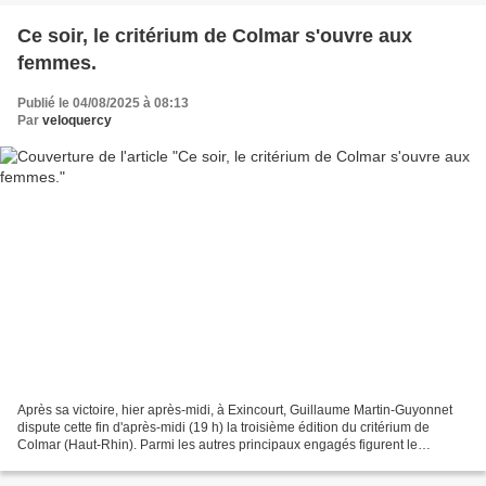
Ce soir, le critérium de Colmar s'ouvre aux
femmes.
Publié le 04/08/2025 à 08:13
Par
veloquercy
Après sa victoire, hier après-midi, à Exincourt, Guillaume Martin-Guyonnet
dispute cette fin d'après-midi (19 h) la troisième édition du critérium de
Colmar (Haut-Rhin). Parmi les autres principaux engagés figurent le
champion d'Allemagne Georg Zimmerman,...