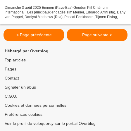
Dimanche 3 août 2025 Emmen (Pays-Bas) Gouden Pijl Critérium
international . Les principaux engagés Tim Merlier, Edoardo Affini (Ita), Dany
van Poppel, Daniyal Matthews (Rsa), Pascal Eenkhoorn, Tijmen Eising,
Joost Nat, Jasper Huitema, Elmar Reinders,...
< Page précédente
Page suivante >
Hébergé par Overblog
Top articles
Pages
Contact
Signaler un abus
C.G.U.
Cookies et données personnelles
Préférences cookies
Voir le profil de veloquercy sur le portail Overblog