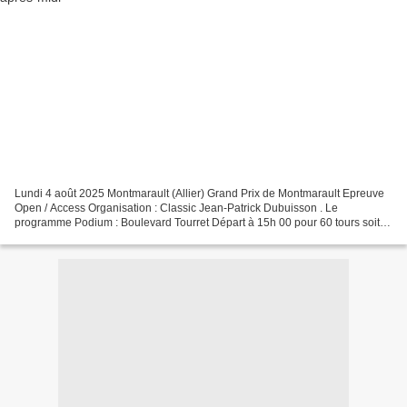
Lundi 4 août 2025 Montmarault (Allier) Grand Prix de Montmarault Epreuve
Open / Access Organisation : Classic Jean-Patrick Dubuisson . Le
programme Podium : Boulevard Tourret Départ à 15h 00 pour 60 tours soit
72 km . Les 23 premiers engagés Un peu d'histoire...