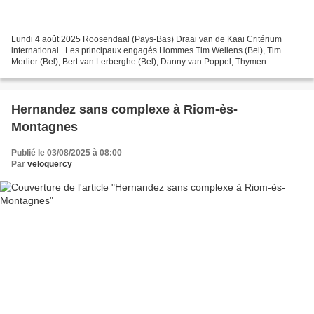
Lundi 4 août 2025 Roosendaal (Pays-Bas) Draai van de Kaai Critérium
international . Les principaux engagés Hommes Tim Wellens (Bel), Tim
Merlier (Bel), Bert van Lerberghe (Bel), Danny van Poppel, Thymen
Arensman, Marijn Maas, Jesper Rasch, Elmar Reinders,...
Hernandez sans complexe à Riom-ès-
Montagnes
Publié le 03/08/2025 à 08:00
Par
veloquercy