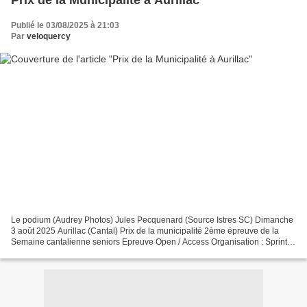
Prix de la Municipalité à Aurillac
Publié le 03/08/2025 à 21:03
Par
veloquercy
Le podium (Audrey Photos) Jules Pecquenard (Source Istres SC) Dimanche
3 août 2025 Aurillac (Cantal) Prix de la municipalité 2ème épreuve de la
Semaine cantalienne seniors Epreuve Open / Access Organisation : Sprinter
Club Aurillacois . Le top 10 1 :...