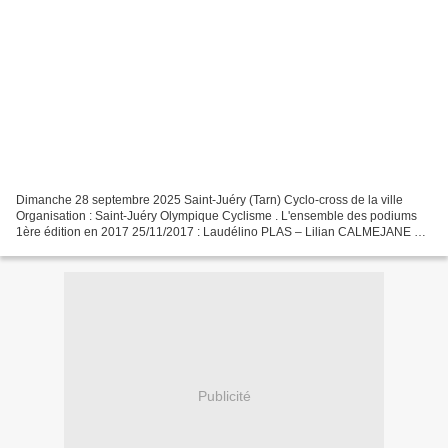
Dimanche 28 septembre 2025 Saint-Juéry (Tarn) Cyclo-cross de la ville
Organisation : Saint-Juéry Olympique Cyclisme . L'ensemble des podiums
1ère édition en 2017 25/11/2017 : Laudélino PLAS – Lilian CALMEJANE –
Loïc SZEWE …Nocturne 19/10/2018 : Laudélino...
Publicité