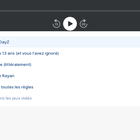
 DayZ
 a 13 ans (et vous l'avez ignoré)
e (littéralement)
im Rayan
 toutes les règles
s les jeux vidéo
us choquant de Rockstar ? - Le scandale BULLY
e plus moche de Steam
du RÊVE tourne au CAUCHEMAR