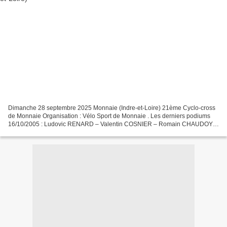
Dimanche 28 septembre 2025 Monnaie (Indre-et-Loire) 21ème Cyclo-cross
de Monnaie Organisation : Vélo Sport de Monnaie . Les derniers podiums
16/10/2005 : Ludovic RENARD – Valentin COSNIER – Romain CHAUDOY
15/10/2006 : Ludovic RENARD – Romain CHAUDOY –...