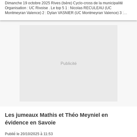
Dimanche 19 octobre 2025 Rives (Isère) Cyclo-cross de la municipalité
Organisation : UC Rivoise . Le top 5 1 : Nicolas RECULEAU (UC
Montmeyran Valence) 2 : Dylan VASNIER (UC Montmeyran Valence) 3 :
Kerrian MASSET (Chambéry CC) 4 : Antoine TRAN VAN (AS...
Publicité
Les jumeaux Mathis et Théo Meyniel en
évidence en Savoie
Publié le 20/10/2025 à 11:53