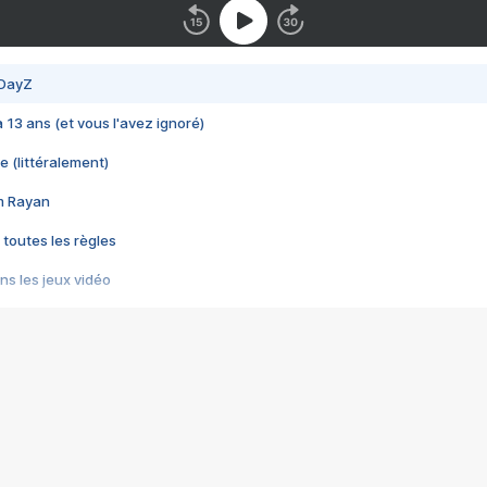
 DayZ
 a 13 ans (et vous l'avez ignoré)
e (littéralement)
im Rayan
 toutes les règles
s les jeux vidéo
us choquant de Rockstar ? - Le scandale BULLY
e plus moche de Steam
du RÊVE tourne au CAUCHEMAR
pendant 8 heures
it… à tort