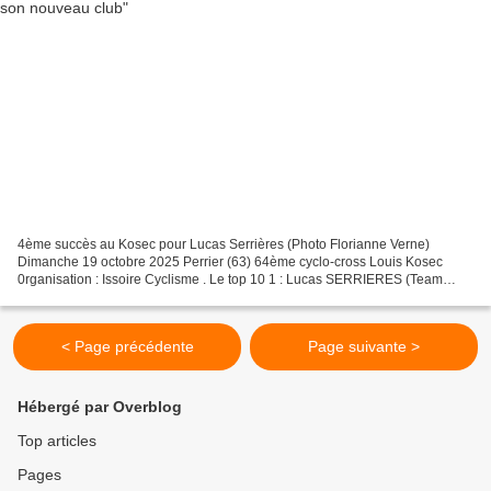
4ème succès au Kosec pour Lucas Serrières (Photo Florianne Verne)
Dimanche 19 octobre 2025 Perrier (63) 64ème cyclo-cross Louis Kosec
0rganisation : Issoire Cyclisme . Le top 10 1 : Lucas SERRIERES (Team
ATRIA Clermont Cyclisme) 2 : Antoine LACHAIZE...
< Page précédente
Page suivante >
Hébergé par Overblog
Top articles
Pages