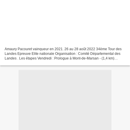
Amaury Pacouret vainqueur en 2021. 26 au 28 août 2022 34ème Tour des
Landes Epreuve Elite nationale Organisation : Comité Départemental des
Landes . Les étapes Vendredi : Prologue à Mont-de-Marsan - (1,4 km)
Samedi 1ère étape : Mont-de-Marsan - Mugron...