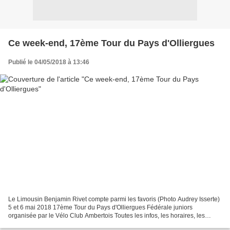
Ce week-end, 17ème Tour du Pays d'Olliergues
Publié le 04/05/2018 à 13:46
Le Limousin Benjamin Rivet compte parmi les favoris (Photo Audrey Isserte)
5 et 6 mai 2018 17ème Tour du Pays d'Olliergues Fédérale juniors
organisée par le Vélo Club Ambertois Toutes les infos, les horaires, les
parcours sont en ligne sur : https://www.veloclubambert.fr/olliergues.html...