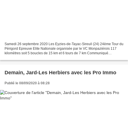
Samedi 26 septembre 2020 Les Eyzies-de-Tayac-Sireuil (24) 24ème Tour du
Périgord Epreuve Elite Nationale organisée par le VC Monpaziérois 117
kilomètres soit 5 boucles de 15 km et 6 tours de 7 km Communiqué
important En accord avec les instances fédérales...
Demain, Jard-Les Herbiers avec les Pro Immo
Publié le 08/09/2020 à 08:28