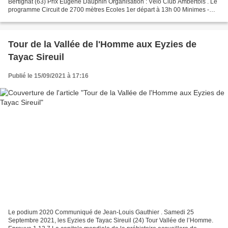
Bertignat (63) Prix Eugène Dauphin Organisation : Vélo Club Ambertois . Le
programme Circuit de 2700 mètres Ecoles 1er départ à 13h 00 Minimes -
Départ à 14h 30 pour 12 tours soit 32,4 km...
Tour de la Vallée de l'Homme aux Eyzies de
Tayac Sireuil
Publié le 15/09/2021 à 17:16
Le podium 2020 Communiqué de Jean-Louis Gauthier . Samedi 25
Septembre 2021, les Eyzies de Tayac Sireuil (24) Tour Vallée de l’Homme.