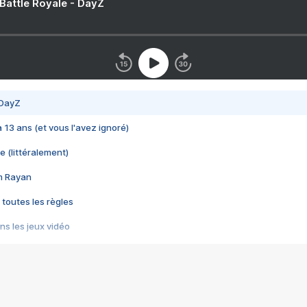
 Battle Royale - DayZ
 DayZ
 a 13 ans (et vous l'avez ignoré)
e (littéralement)
im Rayan
 toutes les règles
s les jeux vidéo
us choquant de Rockstar ? - Le scandale BULLY
e plus moche de Steam
du RÊVE tourne au CAUCHEMAR