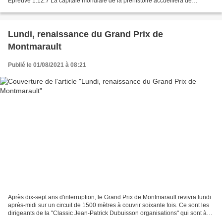
Epreuve 1.12.7 La capitale mondiale de la préhistoire accueillera de
nouveau une belle épreuve cycliste le samedi 25...
Lundi, renaissance du Grand Prix de
Montmarault
Publié le 01/08/2021 à 08:21
Après dix-sept ans d'interruption, le Grand Prix de Montmarault revivra lundi
après-midi sur un circuit de 1500 mètres à couvrir soixante fois. Ce sont les
dirigeants de la "Classic Jean-Patrick Dubuisson organisations" qui sont à
l'origine du retour...