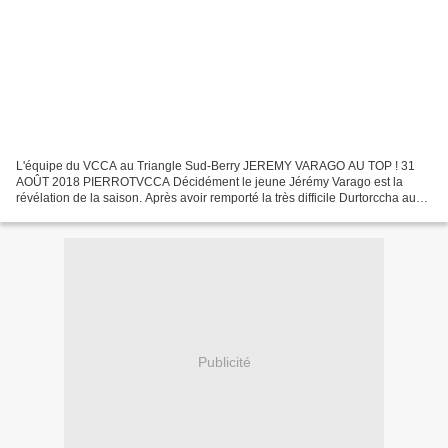
L'équipe du VCCA au Triangle Sud-Berry JEREMY VARAGO AU TOP ! 31
AOÛT 2018 PIERROTVCCA Décidément le jeune Jérémy Varago est la
révélation de la saison. Après avoir remporté la très difficile Durtorccha au
mois de mars, il a récidivé au mois de mai au...
Publicité