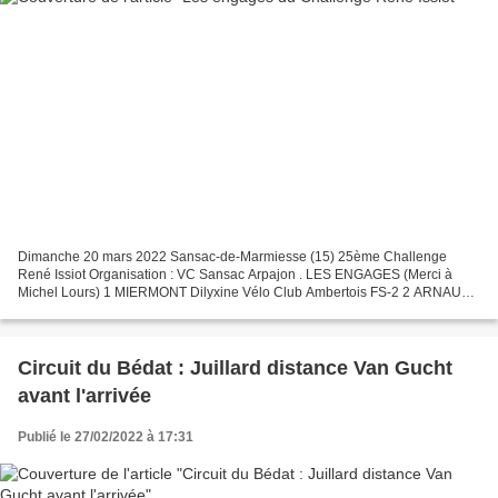
Dimanche 20 mars 2022 Sansac-de-Marmiesse (15) 25ème Challenge
René Issiot Organisation : VC Sansac Arpajon . LES ENGAGES (Merci à
Michel Lours) 1 MIERMONT Dilyxine Vélo Club Ambertois FS-2 2 ARNAUD
Baptiste A C V Aurillacois S-3 3 DESCARGUES Yoan A C...
Circuit du Bédat : Juillard distance Van Gucht
avant l'arrivée
Publié le 27/02/2022 à 17:31