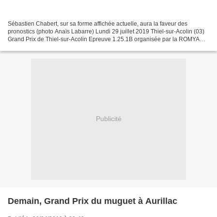
Sébastien Chabert, sur sa forme affichée actuelle, aura la faveur des
pronostics (photo Anaïs Labarre) Lundi 29 juillet 2019 Thiel-sur-Acolin (03)
Grand Prix de Thiel-sur-Acolin Epreuve 1.25.1B organisée par la ROMYA
Départ à 15 heures pour 45 tours de...
Publicité
Demain, Grand Prix du muguet à Aurillac