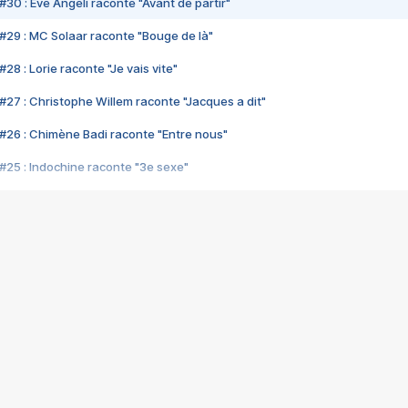
#30 : Eve Angeli raconte "Avant de partir"
#29 : MC Solaar raconte "Bouge de là"
28 : Lorie raconte "Je vais vite"
#27 : Christophe Willem raconte "Jacques a dit"
#26 : Chimène Badi raconte "Entre nous"
#25 : Indochine raconte "3e sexe"
#24 : Zaho raconte "C'est chelou"
#23 : Patrick Bruel raconte "Au café des délices"
#22 : Kyo raconte "Le chemin"
#21 : Nolwenn Leroy raconte "Cassé"
#20 : Patrick Hernandez raconte "Born to be alive"
#19 : Lorie raconte "Près de moi"
#18 : Michael Jones raconte "A nos actes manqués" (avec Jean-Jacque