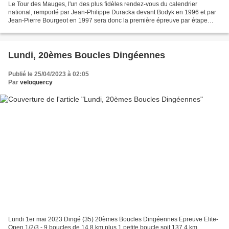
Le Tour des Mauges, l'un des plus fidèles rendez-vous du calendrier
national, remporté par Jean-Philippe Duracka devant Bodyk en 1996 et par
Jean-Pierre Bourgeot en 1997 sera donc la première épreuve par étape
disputée par le Team ATRIA. Une sorte de...
Lundi, 20èmes Boucles Dingéennes
Publié le 25/04/2023 à 02:05
Par
veloquercy
Lundi 1er mai 2023 Dingé (35) 20èmes Boucles Dingéennes Epreuve Elite-
Open 1/2/3 - 9 boucles de 14,8 km plus 1 petite boucle soit 137,4 km