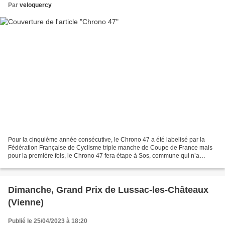
Par
veloquercy
Pour la cinquième année consécutive, le Chrono 47 a été labelisé par la
Fédération Française de Cyclisme triple manche de Coupe de France mais
pour la première fois, le Chrono 47 fera étape à Sos, commune qui n’a
jamais vu passer la manifestation auparavant....
Dimanche, Grand Prix de Lussac-les-Châteaux
(Vienne)
Publié le 25/04/2023 à 18:20