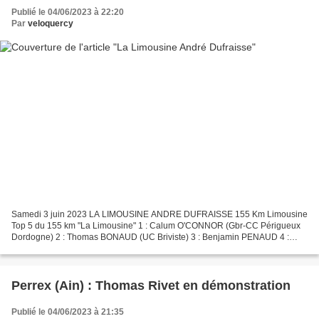
Publié le 04/06/2023 à 22:20
Par
veloquercy
Samedi 3 juin 2023 LA LIMOUSINE ANDRE DUFRAISSE 155 Km Limousine
Top 5 du 155 km "La Limousine" 1 : Calum O'CONNOR (Gbr-CC Périgueux
Dordogne) 2 : Thomas BONAUD (UC Briviste) 3 : Benjamin PENAUD 4 :
Gérald MAROT (EC Trélissac Coulounieix) 5 : Cédric SACHET...
Perrex (Ain) : Thomas Rivet en démonstration
Publié le 04/06/2023 à 21:35