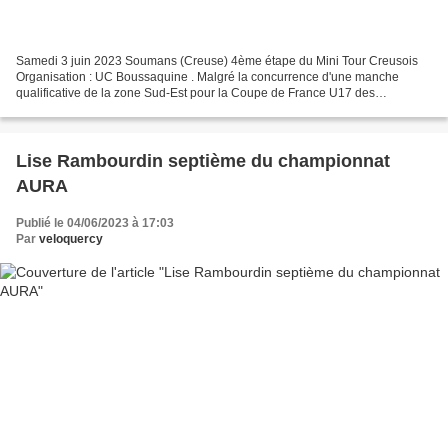
Samedi 3 juin 2023 Soumans (Creuse) 4ème étape du Mini Tour Creusois
Organisation : UC Boussaquine . Malgré la concurrence d'une manche
qualificative de la zone Sud-Est pour la Coupe de France U17 des
départements (concernant les départements d'Auvergne-Rhône-Alpes),...
Lise Rambourdin septième du championnat
AURA
Publié le 04/06/2023 à 17:03
Par
veloquercy