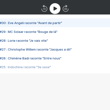
#30 : Eve Angeli raconte "Avant de partir"
#29 : MC Solaar raconte "Bouge de là"
28 : Lorie raconte "Je vais vite"
#27 : Christophe Willem raconte "Jacques a dit"
#26 : Chimène Badi raconte "Entre nous"
#25 : Indochine raconte "3e sexe"
#24 : Zaho raconte "C'est chelou"
#23 : Patrick Bruel raconte "Au café des délices"
#22 : Kyo raconte "Le chemin"
#21 : Nolwenn Leroy raconte "Cassé"