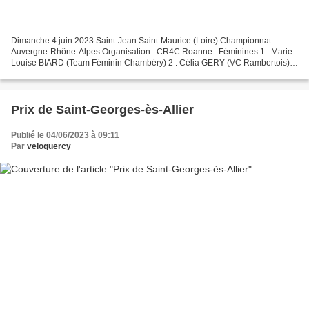
Dimanche 4 juin 2023 Saint-Jean Saint-Maurice (Loire) Championnat
Auvergne-Rhône-Alpes Organisation : CR4C Roanne . Féminines 1 : Marie-
Louise BIARD (Team Féminin Chambéry) 2 : Célia GERY (VC Rambertois) 3
: Emma COMTE (Team Féminin Chambéry) 4 : Flavie...
Prix de Saint-Georges-ès-Allier
Publié le 04/06/2023 à 09:11
Par
veloquercy