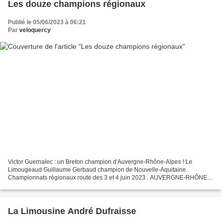
Les douze champions régionaux
Publié le 05/06/2023 à 06:21
Par
veloquercy
Victor Guernalec : un Breton champion d'Auvergne-Rhône-Alpes ! Le
Limougeaud Guillaume Gerbaud champion de Nouvelle-Aquitaine.
Championnats régionaux route des 3 et 4 juin 2023 . AUVERGNE-RHÔNE-
ALPES – à Saint-Jean-Saint-Maurice (42) – CR4C Roanne 1 :...
La Limousine André Dufraisse