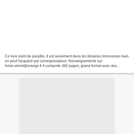
Ce livre vient de paraître. Il est seulement dans les librairies limousines mais
on peut l'acquérir par correspondance. Renseignements sur
livres.verret@orange.fr Il comporte 360 pages, grand format avec des
photos. On y retrouve plusieurs coureurs poitevins...