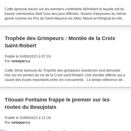
Cette épreuve tracée sur les premiers contreforts délimitant la façade est du
bassin clermontois était l'une des plus difficiles. Voisine d'épreuves du même
genre comme les Prix de Saint-Maurice-ès-Allier, Mezel et Pérignat-ès-Allier,
elle se disputait...
Trophée des Grimpeurs : Montée de la Croix
Saint-Robert
Publié le 04/06/2023 à 07:24
Par
veloquercy
Cette 3ème épreuve du Trophée des grimpeurs Goodicom s'est déroulée
hier sur les pentes du col de la Croix saint-Robert. Une montée difficile qui a
causé des écarts importants entre les concurrents. . Le temps référence de
26' 25 établi par Boris Orlhac...
Titouan Fontaine frappe le premier sur les
routes du Beaujolais
Publié le 03/06/2023 à 21:38
Par
veloquercy