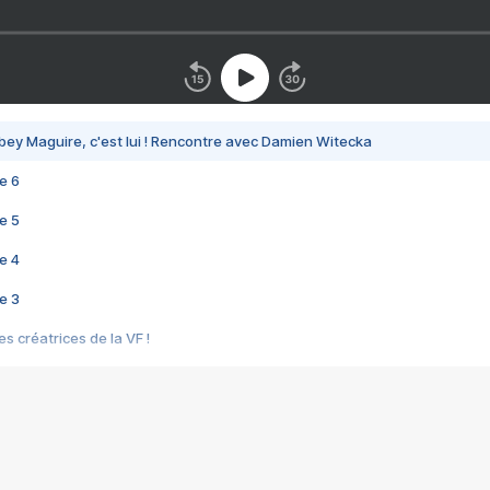
bey Maguire, c'est lui ! Rencontre avec Damien Witecka
e 6
e 5
e 4
e 3
s créatrices de la VF !
e 2
e 1
e Mektoub My Love arrive enfin ! Rencontre avec Shaïn Boumedine et Sal