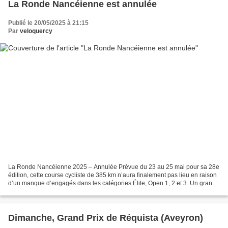
La Ronde Nancéienne est annulée
Publié le 20/05/2025 à 21:15
Par
veloquercy
La Ronde Nancéienne 2025 – Annulée Prévue du 23 au 25 mai pour sa 28e
édition, cette course cycliste de 385 km n’aura finalement pas lieu en raison
d’un manque d’engagés dans les catégories Élite, Open 1, 2 et 3. Un grand
merci à tous les bénévoles mobilisés...
Dimanche, Grand Prix de Réquista (Aveyron)