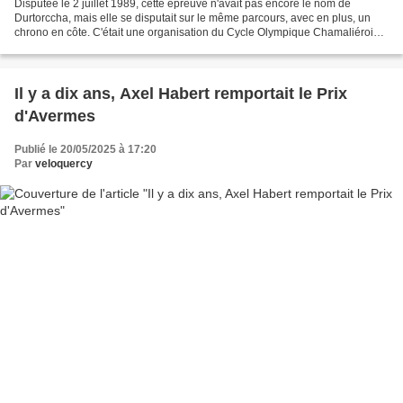
Disputée le 2 juillet 1989, cette épreuve n'avait pas encore le nom de
Durtorccha, mais elle se disputait sur le même parcours, avec en plus, un
chrono en côte. C'était une organisation du Cycle Olympique Chamaliérois.
Dès 1990, elle figurait au calendrier...
Il y a dix ans, Axel Habert remportait le Prix
d'Avermes
Publié le 20/05/2025 à 17:20
Par
veloquercy