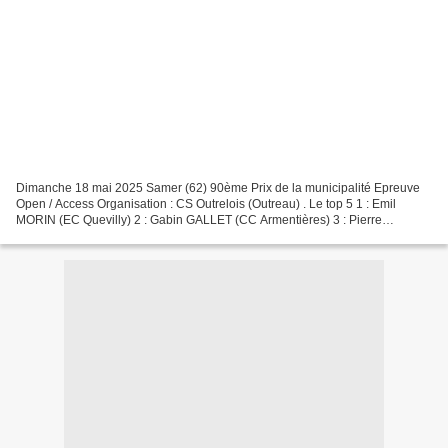
Dimanche 18 mai 2025 Samer (62) 90ème Prix de la municipalité Epreuve
Open / Access Organisation : CS Outrelois (Outreau) . Le top 5 1 : Emil
MORIN (EC Quevilly) 2 : Gabin GALLET (CC Armentières) 3 : Pierre
KIEFFER (CC Cambrésien) 4 : Aymeric LEPILLIET...