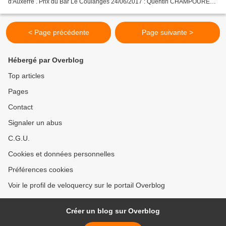
d'Auxerre . Prix du Bar Le Coulanges 24/06/2017 : Quentin CHAMPOURET
– Loïc BREUGNIOT – Antony TEVENOT 06/06/2018...
< Page précédente
Page suivante >
Hébergé par Overblog
Top articles
Pages
Contact
Signaler un abus
C.G.U.
Cookies et données personnelles
Préférences cookies
Voir le profil de veloquercy sur le portail Overblog
Créer un blog sur Overblog