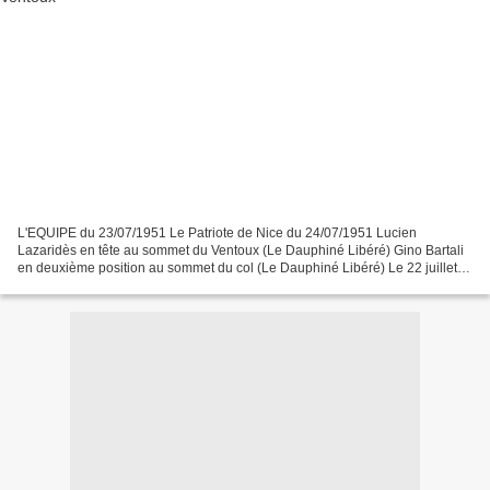
L'EQUIPE du 23/07/1951 Le Patriote de Nice du 24/07/1951 Lucien
Lazaridès en tête au sommet du Ventoux (Le Dauphiné Libéré) Gino Bartali
en deuxième position au sommet du col (Le Dauphiné Libéré) Le 22 juillet
1951, lors de la 17e étape (Montpellier-Avignon),...