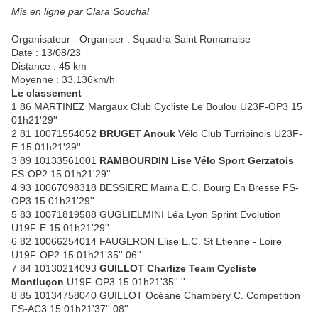
Mis en ligne par Clara Souchal
Organisateur - Organiser : Squadra Saint Romanaise
Date : 13/08/23
Distance : 45 km
Moyenne : 33.136km/h
Le classement
1 86 MARTINEZ Margaux Club Cycliste Le Boulou U23F-OP3 15
01h21'29''
2 81 10071554052
BRUGET Anouk
Vélo Club Turripinois U23F-
E 15 01h21'29''
3 89 10133561001
RAMBOURDIN Lise Vélo Sport Gerzatois
FS-OP2 15 01h21'29''
4 93 10067098318 BESSIERE Maïna E.C. Bourg En Bresse FS-
OP3 15 01h21'29''
5 83 10071819588 GUGLIELMINI Léa Lyon Sprint Evolution
U19F-E 15 01h21'29''
6 82 10066254014 FAUGERON Elise E.C. St Etienne - Loire
U19F-OP2 15 01h21'35'' 06''
7 84 10130214093
GUILLOT Charlize Team Cycliste
Montluçon
U19F-OP3 15 01h21'35'' ''
8 85 10134758040 GUILLOT Océane Chambéry C. Competition
FS-AC3 15 01h21'37'' 08''