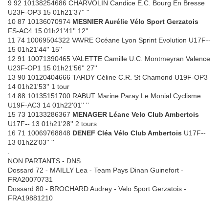
9 92 10138254686 CHARVOLIN Candice E.C. Bourg En Bresse
U23F-OP3 15 01h21'37'' ''
10 87 10136070974
MESNIER Aurélie Vélo Sport Gerzatois
FS-AC4 15 01h21'41'' 12''
11 74 10069504322 VAVRE Océane Lyon Sprint Evolution U17F--
15 01h21'44'' 15''
12 91 10071390465 VALETTE Camille U.C. Montmeyran Valence
U23F-OP1 15 01h21'56'' 27''
13 90 10120404666 TARDY Céline C.R. St Chamond U19F-OP3
14 01h21'53'' 1 tour
14 88 10135151700 RABUT Marine Paray Le Monial Cyclisme
U19F-AC3 14 01h22'01'' ''
15 73 10133286367
MENAGER Léane Velo Club Ambertois
U17F-- 13 01h21'28'' 2 tours
16 71 10069768848
DENEF Cléa Vélo Club Ambertois
U17F--
13 01h22'03'' ''
.
NON PARTANTS - DNS
Dossard 72 - MAILLY Lea - Team Pays Dinan Guinefort -
FRA20070731
Dossard 80 - BROCHARD Audrey - Velo Sport Gerzatois -
FRA19881210