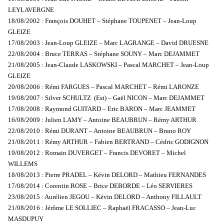
LEYLAVERGNE
18/08/2002 : François DOUHET – Stéphane TOUPENET – Jean-Loup
GLEIZE
17/08/2003 : Jean-Loup GLEIZE – Marc LAGRANGE – David DRUESNE
22/08/2004 : Bruce TERRAS – Stéphane SOUNY – Marc DEJAMMET
21/08/2005 : Jean-Claude LASKOWSKI – Pascal MARCHET – Jean-Loup
GLEIZE
20/08/2006 : Rémi FARGUES – Pascal MARCHET – Rémi LARONZE
19/08/2007 : Silver SCHULTZ (Est) – Gaël NICON – Marc DEJAMMET
17/08/2008 : Raymond GUITARD – Eric BARON – Marc JEAMMET
16/08/2009 : Julien LAMY – Antoine BEAUBRUN – Rémy ARTHUR
22/08/2010 : Rémi DURANT – Antoine BEAUBRUN – Bruno ROY
21/08/2011 : Rémy ARTHUR – Fabien BERTRAND – Cédric GODIGNON
19/08/2012 : Romain DUVERGET – Francis DEVORET – Michel
WILLEMS
18/08/2013 : Pierre PRADEL – Kévin DELORD – Mathieu FERNANDES
17/08/2014 : Corentin ROSE – Brice DEBORDE – Léo SERVIERES
23/08/2015 : Aurélien JEGOU – Kévin DELORD – Anthony FILLAULT
21/08/2016 : Jérôme LE SOLLIEC – Raphaël FRACASSO – Jean-Luc
MASDUPUY