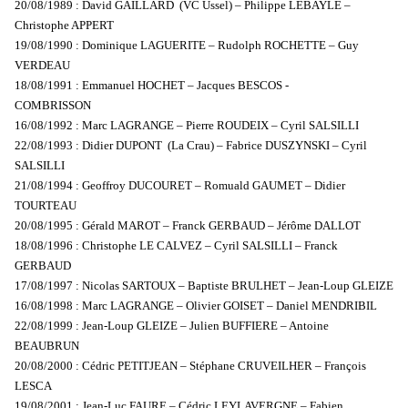
20/08/1989 : David GAILLARD (VC Ussel) – Philippe LEBAYLE –
Christophe APPERT
19/08/1990 : Dominique LAGUERITE – Rudolph ROCHETTE – Guy
VERDEAU
18/08/1991 : Emmanuel HOCHET – Jacques BESCOS -
COMBRISSON
16/08/1992 : Marc LAGRANGE – Pierre ROUDEIX – Cyril SALSILLI
22/08/1993 : Didier DUPONT (La Crau) – Fabrice DUSZYNSKI – Cyril
SALSILLI
21/08/1994 : Geoffroy DUCOURET – Romuald GAUMET – Didier
TOURTEAU
20/08/1995 : Gérald MAROT – Franck GERBAUD – Jérôme DALLOT
18/08/1996 : Christophe LE CALVEZ – Cyril SALSILLI – Franck
GERBAUD
17/08/1997 : Nicolas SARTOUX – Baptiste BRULHET – Jean-Loup GLEIZE
16/08/1998 : Marc LAGRANGE – Olivier GOISET – Daniel MENDRIBIL
22/08/1999 : Jean-Loup GLEIZE – Julien BUFFIERE – Antoine
BEAUBRUN
20/08/2000 : Cédric PETITJEAN – Stéphane CRUVEILHER – François
LESCA
19/08/2001 : Jean-Luc FAURE – Cédric LEYLAVERGNE – Fabien