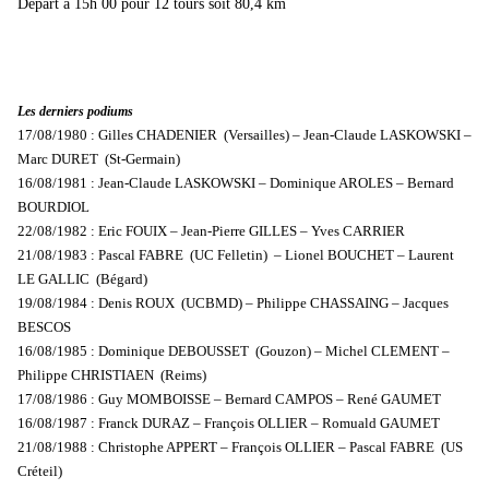
Départ à 15h 00 pour 12 tours soit 80,4 km
Les derniers podiums
17/08/1980 : Gilles CHADENIER (Versailles) – Jean-Claude LASKOWSKI –
Marc DURET (St-Germain)
16/08/1981 : Jean-Claude LASKOWSKI – Dominique AROLES – Bernard
BOURDIOL
22/08/1982 : Eric FOUIX – Jean-Pierre GILLES – Yves CARRIER
21/08/1983 : Pascal FABRE (UC Felletin) – Lionel BOUCHET – Laurent
LE GALLIC (Bégard)
19/08/1984 : Denis ROUX (UCBMD) – Philippe CHASSAING – Jacques
BESCOS
16/08/1985 : Dominique DEBOUSSET (Gouzon) – Michel CLEMENT –
Philippe CHRISTIAEN (Reims)
17/08/1986 : Guy MOMBOISSE – Bernard CAMPOS – René GAUMET
16/08/1987 : Franck DURAZ – François OLLIER – Romuald GAUMET
21/08/1988 : Christophe APPERT – François OLLIER – Pascal FABRE (US
Créteil)