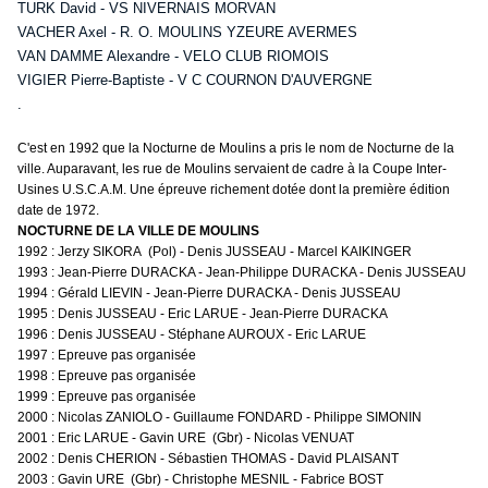
TURK David - VS NIVERNAIS MORVAN
VACHER Axel - R. O. MOULINS YZEURE AVERMES
VAN DAMME Alexandre - VELO CLUB RIOMOIS
VIGIER Pierre-Baptiste - V C COURNON D'AUVERGNE
.
C'est en 1992 que la Nocturne de Moulins a pris le nom de Nocturne de la
ville. Auparavant, les rue de Moulins servaient de cadre à la Coupe Inter-
Usines U.S.C.A.M. Une épreuve richement dotée dont la première édition
date de 1972.
NOCTURNE DE LA VILLE DE MOULINS
1992 : Jerzy SIKORA (Pol) - Denis JUSSEAU - Marcel KAIKINGER
1993 : Jean-Pierre DURACKA - Jean-Philippe DURACKA - Denis JUSSEAU
1994 : Gérald LIEVIN - Jean-Pierre DURACKA - Denis JUSSEAU
1995 : Denis JUSSEAU - Eric LARUE - Jean-Pierre DURACKA
1996 : Denis JUSSEAU - Stéphane AUROUX - Eric LARUE
1997 : Epreuve pas organisée
1998 : Epreuve pas organisée
1999 : Epreuve pas organisée
2000 : Nicolas ZANIOLO - Guillaume FONDARD - Philippe SIMONIN
2001 : Eric LARUE - Gavin URE (Gbr) - Nicolas VENUAT
2002 : Denis CHERION - Sébastien THOMAS - David PLAISANT
2003 : Gavin URE (Gbr) - Christophe MESNIL - Fabrice BOST