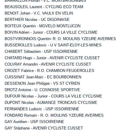
BARRALLON Florian - V.C. MONTBRISONNAIS
BEAUSOLEIL Laurent - CYCLING ECO TEAM
BENOIT Johan - V.C. VAULX EN VELIN
BERTHIER Nicolas - UC DIGOINAISE
BOITEUX Quentin - MGVELO MONTLUCON
BOIVIN Adrien - Junior - COURS LA VILLE CYCLISME
BOSTVIRONNOIS Quentin- R. O. MOULINS YZEURE AVERMES
BUSSEROLLES Ludovic - U V SAINT-ELOY-LES-MINES
CHABERT Sébastien - USP ISSOIRIENNE
CHATARD Hugo – Junior - AVENIR CYCLISTE CUSSET
COLVRAY Amandin - AVENIR CYCLISTE CUSSET
CROZET Fabrice - R.O. CHAMBON FEUGEROLLES
CUISSINAT Jean-Marc - EC BOURBONNIEN
DESSENON Jean Philippe - VS ST CYRIEN
DROTZ Antoine - U. COSNOISE SPORTIVE
DUFOUR Nicolas - Junior - COURS LA VILLE CYCLISME
DUPONT Nicolas - AUMANCE TRONCAIS CYCLISME
FERNANDES Ludovic - USP ISSOIRIENNE
FONDARD Romain - R. O. MOULINS YZEURE AVERMES
GAY Aurélien - USP ISSOIRIENNE
GAY Stéphane - AVENIR CYCLISTE CUSSET