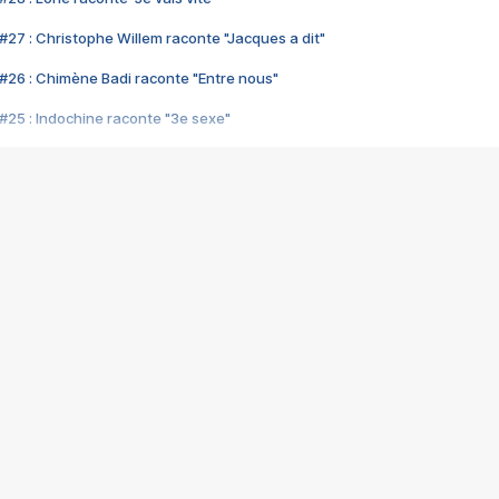
#27 : Christophe Willem raconte "Jacques a dit"
#26 : Chimène Badi raconte "Entre nous"
#25 : Indochine raconte "3e sexe"
#24 : Zaho raconte "C'est chelou"
#23 : Patrick Bruel raconte "Au café des délices"
#22 : Kyo raconte "Le chemin"
#21 : Nolwenn Leroy raconte "Cassé"
#20 : Patrick Hernandez raconte "Born to be alive"
#19 : Lorie raconte "Près de moi"
#18 : Michael Jones raconte "A nos actes manqués" (avec Jean-Jacque
#17 : Khaled raconte "Aïcha"
#16 : Corneille raconte "Parce qu'on vient de loin"