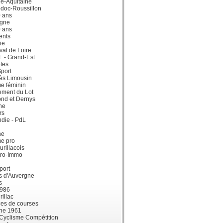
e-Aquitaine
doc-Roussillon
0 ans
gne
0 ans
ents
ie
val de Loire
dF - Grand-Est
tes
port
ès Limousin
e féminin
ement du Lot
ond et Dernys
ne
rs
die - PdL
ne
me pro
urillacois
ro-Immo
port
s d'Auvergne
s
1986
illac
es de courses
ne 1961
 Cyclisme Compétition