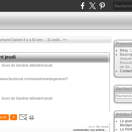
Armand Salvini
Il y a 50 ans ... 31 août... >>
Présenta
Blog
: 
Descri
t jeudi
disput
Roussil
de Six 
Contac
://www.facebook.com/velodromedegeneve/?
Recherc
Articles
post
0
Le gran
Montpi
-
dans
Six Jours
Le Pert
commenter cet article
…