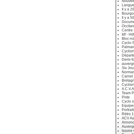
Nouvell
Langue
Il y a 2
Bourgo
Il y a 5
Docum
Occitan
Centre 
Idf - H
Bloc-no
Cyclo-S
Palmar
Cyclism
Départ
Demi-f
auverg
Six Jou
Norman
Carnet
Bretag
Cyclis
A.C.V.A
Team P
Piste
Cyclo s
Equipe
Portrait
Rétro 
ACV Aur
Annonc
Auverg
Issoire