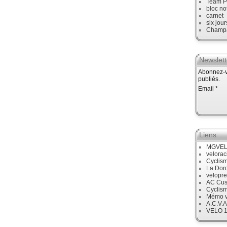
Team P
bloc no
carnet
six jour
Champ
Newslett
Abonnez-vo
publiés.
Email
Liens
MGVE
velora
Cyclis
La Dor
velopre
AC Cus
Cyclis
Mémo v
A.C.V.A
VELO 