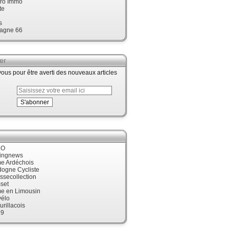
ro Immo
te
s
agne 66
er
us pour être averti des nouveaux articles
LO
cingnews
me Ardéchois
dogne Cycliste
ssecollection
set
me en Limousin
élo
urillacois
19