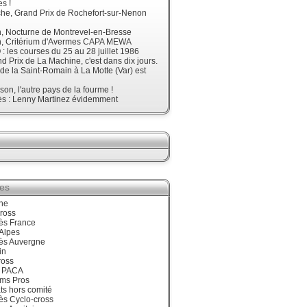
s !
he, Grand Prix de Rochefort-sur-Nenon
, Nocturne de Montrevel-en-Bresse
, Critérium d'Avermes CAPA MEWA
 les courses du 25 au 28 juillet 1986
d Prix de La Machine, c'est dans dix jours.
 de la Saint-Romain à La Motte (Var) est
son, l'autre pays de la fourme !
ès : Lenny Martinez évidemment
ies
ne
ross
ès France
Alpes
ès Auvergne
in
ross
 PACA
ums Pros
ts hors comité
ès Cyclo-cross