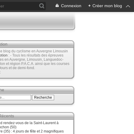
Connexion
+
Créer mon blog
tion
Le blog du cyclisme en Auvergne Limousin
ption
: - Tous les résultats des épreuves
ées en Auvergne, Limousin, Languedoc-
lon et région P.A.C.A. ainsi que les courses
Jours et de demi-fond.
t
he
 Récents
d rendez-vous de la Saint-Laurent à
nchon (50)
re (35) : 4 jours de fête et 2 magnifiques