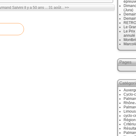
épreuve
Dimanc
Armand Salvini
Il y a 50 ans ... 31 août... >>
(Jura)
Demain
Demain
RETRO :
Le Gran
Le Prix
annulé
Montbri
Marcol
Pages
Catégor
Auverg
Cyclo-c
Palmar
Rhône 
Palmar
Limous
cyclo-c
Région
Critéri
Résulta
Palmar