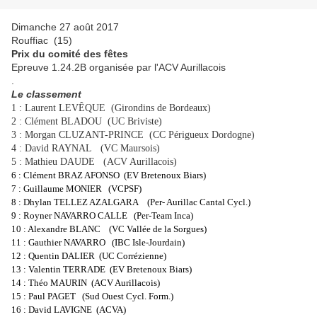
Dimanche 27 août 2017
Rouffiac (15)
Prix du comité des fêtes
Epreuve 1.24.2B organisée par l'ACV Aurillacois
.
Le classement
1 : Laurent LEVÊQUE (Girondins de Bordeaux)
2 : Clément BLADOU (UC Briviste)
3 : Morgan CLUZANT-PRINCE (CC Périgueux Dordogne)
4 : David RAYNAL (VC Maursois)
5 : Mathieu DAUDE (ACV Aurillacois)
6 : Clément BRAZ AFONSO (EV Bretenoux Biars)
7 : Guillaume MONIER (VCPSF)
8 : Dhylan TELLEZ AZALGARA (Per- Aurillac Cantal Cycl.)
9 : Royner NAVARRO CALLE (Per-Team Inca)
10 : Alexandre BLANC (VC Vallée de
la Sorgues
)
11 : Gauthier NAVARRO (IBC Isle-Jourdain)
12 : Quentin DALIER (UC Corrézienne)
13 : Valentin TERRADE (EV Bretenoux Biars)
14 : Théo MAURIN (ACV Aurillacois)
15 : Paul PAGET (Sud Ouest Cycl. Form.)
16 : David LAVIGNE (ACVA)