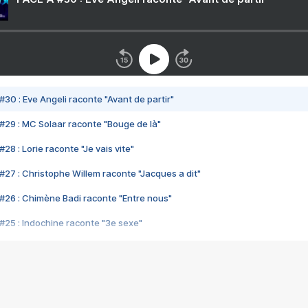
#30 : Eve Angeli raconte "Avant de partir"
#29 : MC Solaar raconte "Bouge de là"
28 : Lorie raconte "Je vais vite"
#27 : Christophe Willem raconte "Jacques a dit"
#26 : Chimène Badi raconte "Entre nous"
#25 : Indochine raconte "3e sexe"
#24 : Zaho raconte "C'est chelou"
#23 : Patrick Bruel raconte "Au café des délices"
#22 : Kyo raconte "Le chemin"