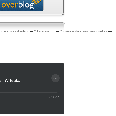
n en droits d'auteur
Offre Premium
Cookies et données personnelles
ien Witecka
-52:04