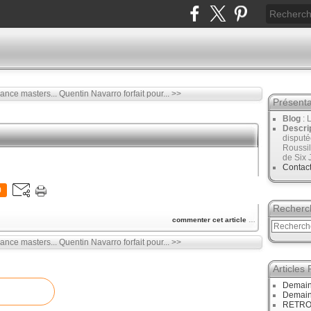
nce masters...
Quentin Navarro forfait pour... >>
Présenta
Blog
: 
Descri
disput
Roussil
de Six 
Contac
0
Recherc
commenter cet article
…
nce masters...
Quentin Navarro forfait pour... >>
Articles
Demain
Demain
RETRO :