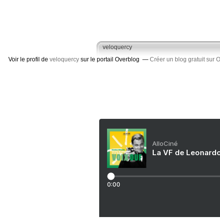
veloquercy
Voir le profil de
veloquercy
sur le portail Overblog
Créer un blog gratuit sur 
AlloCiné
La VF de Leonardo
0:00