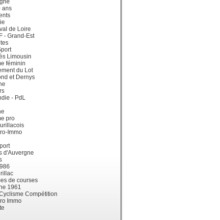
gne
0 ans
ents
ie
val de Loire
dF - Grand-Est
tes
port
ès Limousin
e féminin
ement du Lot
ond et Dernys
ne
rs
die - PdL
ne
me pro
urillacois
ro-Immo
port
s d'Auvergne
s
1986
illac
es de courses
ne 1961
 Cyclisme Compétition
ro Immo
te