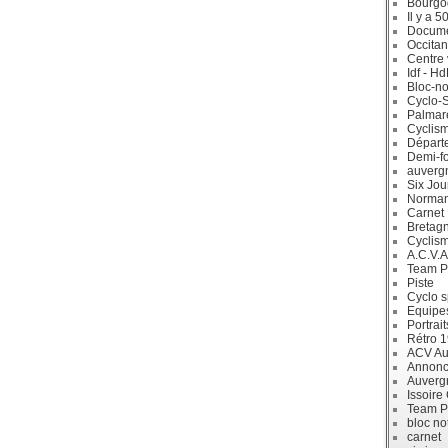
Bourgo
Il y a 5
Docum
Occitan
Centre 
Idf - H
Bloc-no
Cyclo-S
Palmar
Cyclism
Départ
Demi-f
auverg
Six Jou
Norman
Carnet
Bretag
Cyclis
A.C.V.A
Team P
Piste
Cyclo s
Equipe
Portrait
Rétro 
ACV Aur
Annonc
Auverg
Issoire
Team P
bloc no
carnet