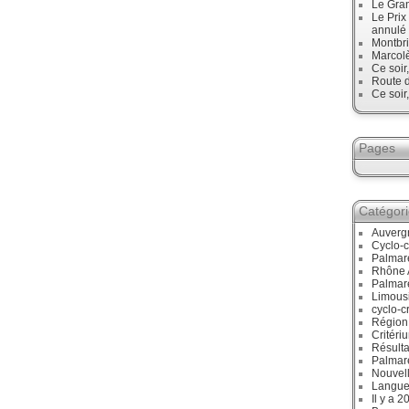
Le Gran
Le Prix
annulé
Montbri
Marcol
Ce soir
Route d
Ce soir
Pages
Catégor
Auverg
Cyclo-c
Palmar
Rhône 
Palmar
Limous
cyclo-c
Région
Critéri
Résulta
Palmar
Nouvell
Langue
Il y a 2