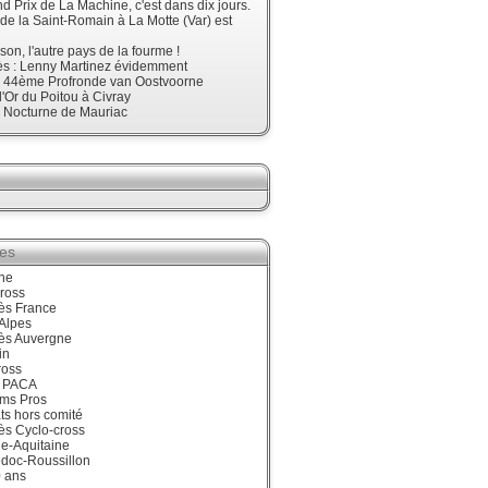
d Prix de La Machine, c'est dans dix jours.
 de la Saint-Romain à La Motte (Var) est
son, l'autre pays de la fourme !
ès : Lenny Martinez évidemment
, 44ème Profronde van Oostvoorne
'Or du Poitou à Civray
, Nocturne de Mauriac
ies
ne
ross
ès France
Alpes
ès Auvergne
in
ross
 PACA
ums Pros
ts hors comité
ès Cyclo-cross
e-Aquitaine
doc-Roussillon
0 ans