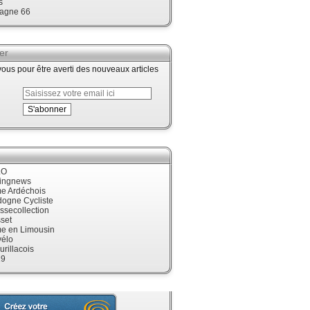
s
agne 66
er
us pour être averti des nouveaux articles
LO
cingnews
me Ardéchois
dogne Cycliste
ssecollection
set
me en Limousin
élo
urillacois
19