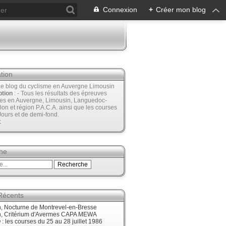
Connexion
+
Créer mon blog
tion
Le blog du cyclisme en Auvergne Limousin
ption
: - Tous les résultats des épreuves
ées en Auvergne, Limousin, Languedoc-
lon et région P.A.C.A. ainsi que les courses
Jours et de demi-fond.
t
he
 Récents
, Nocturne de Montrevel-en-Bresse
, Critérium d'Avermes CAPA MEWA
 les courses du 25 au 28 juillet 1986