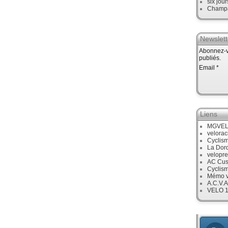
six jour
Champ
Newslett
Abonnez-vo
publiés.
Email
Liens
MGVE
velora
Cyclis
La Dor
velopre
AC Cus
Cyclis
Mémo v
A.C.V.A
VELO 