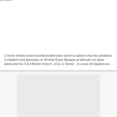
C’est le rendez-vous incontournable pour ouvrir la saison chez les amateurs.
Comptant cinq épreuves, le 49 ème Essor Basque se déroule sur deux
week-end les 3 & 4 février et les 9, 10 & 11 février. . Il y aura 28 équipes au
départ, venues de France et...