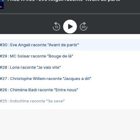
#30 : Eve Angeli raconte "Avant de partir"
#29 : MC Solaar raconte "Bouge de là"
28 : Lorie raconte "Je vais vite"
#27 : Christophe Willem raconte "Jacques a dit"
#26 : Chimène Badi raconte "Entre nous"
#25 : Indochine raconte "3e sexe"
#24 : Zaho raconte "C'est chelou"
#23 : Patrick Bruel raconte "Au café des délices"
#22 : Kyo raconte "Le chemin"