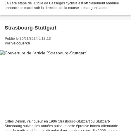
La 1ere étape de l'Etoile de Bessèges cycliste est officiellement annulée
annonce ce mardi soir la direction de la course. Les organisateurs
entretenaient un infime espoir de...
Strasbourg-Stuttgart
Publié le 30/01/2024 à 13:13
Par
veloquercy
Gilles Delion, vainqueur en 1986 Strasbourg-Stuttgart ou Stuttgart-
Strasbourg suivant les années puisque cette épreuve franco-allemande
avait la particularité de se disputer dans les deux sens. En 2005, pour sa