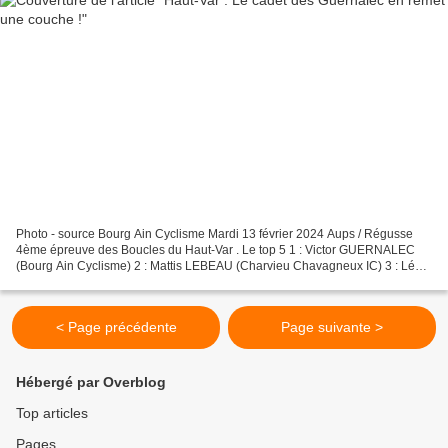
Photo - source Bourg Ain Cyclisme Mardi 13 février 2024 Aups / Régusse
4ème épreuve des Boucles du Haut-Var . Le top 5 1 : Victor GUERNALEC
(Bourg Ain Cyclisme) 2 : Mattis LEBEAU (Charvieu Chavagneux IC) 3 : Léo
KRAEMER (VCU Schwenheim) 4 : Bastien PICHON...
< Page précédente
Page suivante >
Hébergé par Overblog
Top articles
Pages