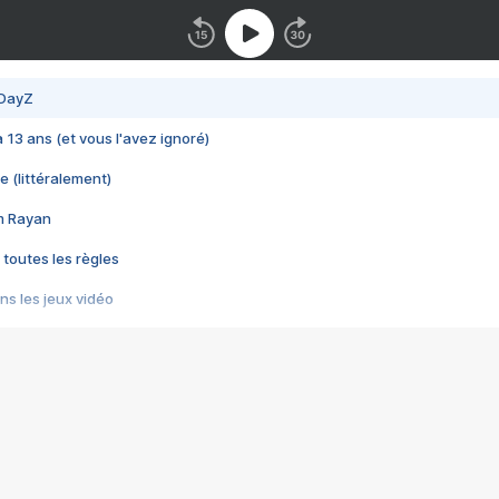
 DayZ
 a 13 ans (et vous l'avez ignoré)
e (littéralement)
im Rayan
 toutes les règles
s les jeux vidéo
us choquant de Rockstar ? - Le scandale BULLY
e plus moche de Steam
du RÊVE tourne au CAUCHEMAR
pendant 8 heures