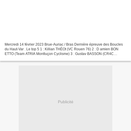
Mercredi 14 février 2023 Brue-Auriac / Bras Dernière épreuve des Boucles
du Haut-Var . Le top 5 1 : Killian THÉOt (VC Rouen 76) 2 : D amien BON
ETTO (Team ATRIA Montluçon Cyclisme) 3 : Gustav BASSON (CR4C
Roanne) 4 : Julien MARIN (Hexagone Corbas Lyon...
Publicité