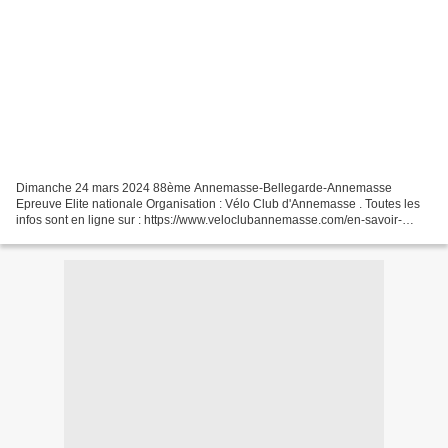
Dimanche 24 mars 2024 88ème Annemasse-Bellegarde-Annemasse
Epreuve Elite nationale Organisation : Vélo Club d'Annemasse . Toutes les
infos sont en ligne sur : https://www.veloclubannemasse.com/en-savoir-
plus/le-grand-annemasse-bellegarde-2024-70019 (lien...