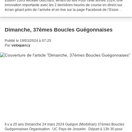
Edition 2003 Mickaël Guichard, tenant du titre Pour cette année 2024, une
innovation importante avec les 2 dernières heures de course en direct sur
écran géant près de l’arrivée et en live sur la page Facebook de l’Essor
Breton. Samedi 23 mars 2024 Landivisiau...
Dimanche, 37èmes Boucles Guégonnaises
Publié le 19/03/2024 à 07:25
Par
veloquercy
Il y a 20 ans Dimanche 24 mars 2024 Guégon (Morbihan) 37èmes Boucles
Guégonnaises Organisation : UC Pays de Josselin . Départ à 13h 30 pour