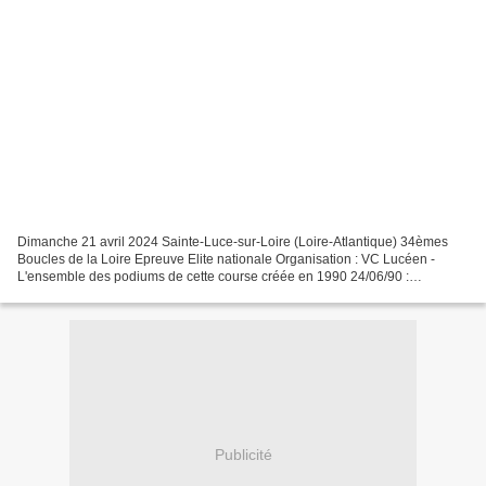
Dimanche 21 avril 2024 Sainte-Luce-sur-Loire (Loire-Atlantique) 34èmes
Boucles de la Loire Epreuve Elite nationale Organisation : VC Lucéen -
L'ensemble des podiums de cette course créée en 1990 24/06/90 :
Dominique RAIMBAULT – Denis MORAN – SEROUX 11/05/91...
Publicité