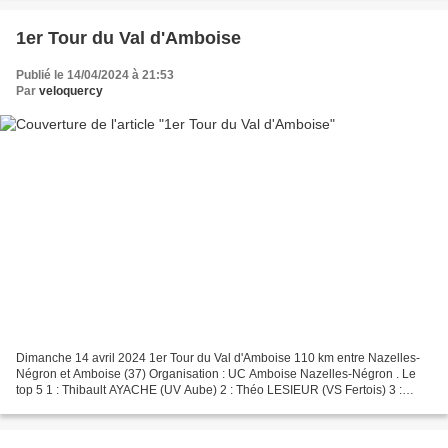
1er Tour du Val d'Amboise
Publié le 14/04/2024 à 21:53
Par
veloquercy
Dimanche 14 avril 2024 1er Tour du Val d'Amboise 110 km entre Nazelles-
Négron et Amboise (37) Organisation : UC Amboise Nazelles-Négron . Le
top 5 1 : Thibault AYACHE (UV Aube) 2 : Théo LESIEUR (VS Fertois) 3 :
Julien BOURDIAUX (EC Bourbonnien) 4 : Alexis...