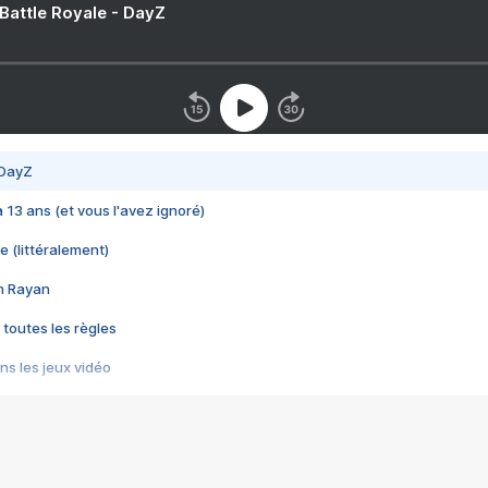
 Battle Royale - DayZ
 DayZ
 a 13 ans (et vous l'avez ignoré)
e (littéralement)
im Rayan
 toutes les règles
s les jeux vidéo
us choquant de Rockstar ? - Le scandale BULLY
e plus moche de Steam
du RÊVE tourne au CAUCHEMAR