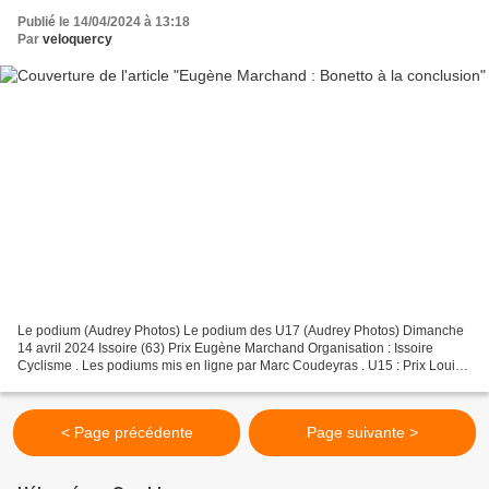
Publié le 14/04/2024 à 13:18
Par
veloquercy
Le podium (Audrey Photos) Le podium des U17 (Audrey Photos) Dimanche
14 avril 2024 Issoire (63) Prix Eugène Marchand Organisation : Issoire
Cyclisme . Les podiums mis en ligne par Marc Coudeyras . U15 : Prix Louis
Feur 1 : Maël CUSSET (VC Pays de Saint-Flour)...
< Page précédente
Page suivante >