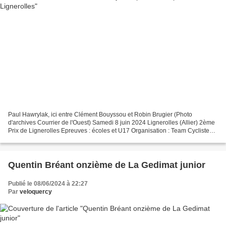
Paul Hawrylak, ici entre Clément Bouyssou et Robin Brugier (Photo
d'archives Courrier de l'Ouest) Samedi 8 juin 2024 Lignerolles (Allier) 2ème
Prix de Lignerolles Epreuves : écoles et U17 Organisation : Team Cycliste
Montluçon . Après avoir déjà brillé...
Quentin Bréant onzième de La Gedimat junior
Publié le 08/06/2024 à 22:27
Par
veloquercy