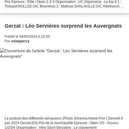
Prix Epreuve : Elite / Open 1-2-3 Organisation : UC Digoinaise . Le top 8 1 :
Thibault ROLLEE (AC Bisontine) 2 : Mathias SANLAVILLE (VC Villefranche
Beaujolais) 3 : Loris COSS (Charvieu...
Gerzat : Léo Servières surprend les Auvergnats
Publié le 08/06/2024 à 21:55
Par
veloquercy
Le podium des différents vainqueurs (Photo Johanna Kwlsk-Frnr ) Samedi 8
juin 2024 Gerzat (63) Prix de la municipalité Epreuve : Open 2/3 - Access
1/2/3/4 Organisation : Vélo Sport Gerzatois . Le classement