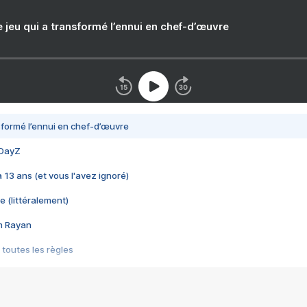
e jeu qui a transformé l’ennui en chef-d’œuvre
nsformé l’ennui en chef-d’œuvre
 DayZ
 a 13 ans (et vous l'avez ignoré)
e (littéralement)
im Rayan
 toutes les règles
s les jeux vidéo
us choquant de Rockstar ? - Le scandale BULLY