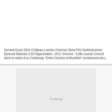
Samedi 8 juin 2024 Château-Larcher (Vienne) 3ème Prix Gedimat junior
Epreuve fédérale U19 Organisation : UCC Vivonne . Cette course s’inscrit
dans le cadre d’un Challenge “Entre Clouère et Moulière” comprenant deux
courses :– Samedi 8 Juin 2024 : La Gedimat...
Publicité