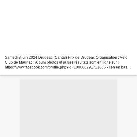
Samedi 8 juin 2024 Drugeac (Cantal) Prix de Drugeac Organisation : Vélo
Club de Mauriac . Album photos et autres résultats sont en ligne sur :
https://www.facebook.com/profile.php?id=100008291721086 - lien en bas
de page Vélo Club de Mauriac is on Facebook....