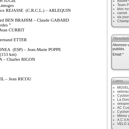
rt JUGIE
Issoire
Team P
Limoges
bloc no
rice REJASSE
(C.R.C.L.) – ARLEQUIN
carnet
six jour
med BEN BRAHIM – Claude GABARD
Champ
rdes ”
 Jean CURRIT
Newslett
ernand ETTER
Abonnez-vo
publiés.
DONEA
(ESP) – Jean-Marie POPPE
(153 km)
Email
A – Charles RIGON
IL – Jean RICOU
Liens
MGVE
velora
Cyclis
La Dor
velopre
AC Cus
Cyclis
Mémo v
A.C.V.A
VELO 