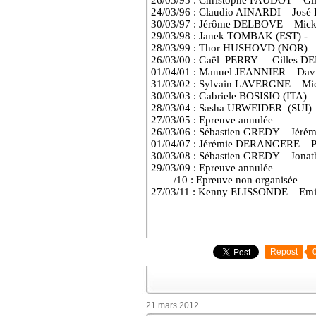
26/03/95 : Christophe FAUDOT – 
24/03/96 : Claudio AINARDI – Jos
30/03/97 : Jérôme DELBOVE – Mic
29/03/98 : Janek TOMBAK (EST) -
28/03/99 : Thor HUSHOVD (NOR) –
26/03/00 : Gaël
PERRY
– Gilles D
01/04/01 : Manuel JEANNIER – Dav
31/03/02 : Sylvain LAVERGNE – M
30/03/03 : Gabriele BOSISIO (ITA
28/03/04 : Sasha URWEIDER
(SUI)
27/03/05 : Epreuve annulée
26/03/06 : Sébastien GREDY – Jér
01/04/07 : Jérémie DERANGERE – 
30/03/08 : Sébastien GREDY – Jo
29/03/09 : Epreuve annulée
/10 : Epreuve non organisée
27/03/11 : Kenny ELISSONDE – E
Repost
21 mars 2012