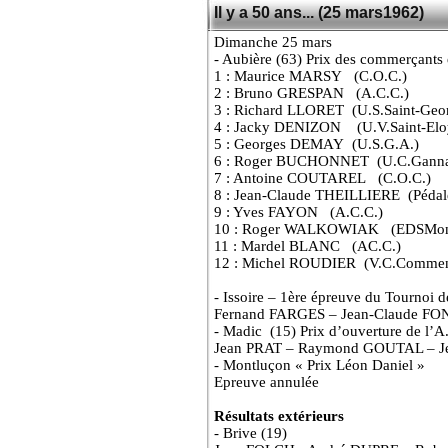
Il y a 50 ans... (25 mars1962)
Dimanche 25 mars
- Aubière (63) Prix des commerçants e
1 : Maurice MARSY
(C.O.C.)
2 : Bruno GRESPAN
(A.C.C.)
3 : Richard LLORET
(U.S.Saint-Geo
4 : Jacky DENIZON
(U.V.Saint-Elo
5 : Georges DEMAY
(U.S.G.A.)
6 : Roger BUCHONNET
(U.C.Ganna
7 : Antoine COUTAREL (C.O.C.)
8 : Jean-Claude THEILLIERE (Pédale
9 : Yves FAYON (A.C.C.)
10 : Roger WALKOWIAK (EDSMon
11 : Mardel BLANC (AC.C.)
12 : Michel ROUDIER (V.C.Commen
- Issoire – 1ère épreuve du Tournoi d
Fernand FARGES – Jean-Claude F
- Madic
(15) Prix d’ouverture de l’
Jean PRAT – Raymond GOUTAL – 
- Montluçon « Prix Léon Daniel »
Epreuve annulée
Résultats extérieurs
- Brive (19)