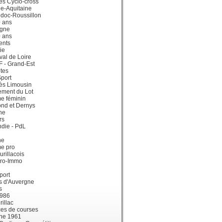
ès Cyclo-cross
e-Aquitaine
doc-Roussillon
0 ans
gne
0 ans
ents
ie
val de Loire
dF - Grand-Est
tes
port
ès Limousin
ement du Lot
e féminin
ond et Dernys
ne
rs
die - PdL
ne
me pro
urillacois
ro-Immo
port
s d'Auvergne
s
1986
illac
es de courses
ne 1961