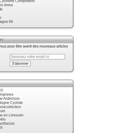
 Cyclisme Compétition
ro Immo
te
s
agne 66
er
us pour être averti des nouveaux articles
LO
cingnews
me Ardéchois
dogne Cycliste
ssecollection
set
me en Limousin
élo
urillacois
19