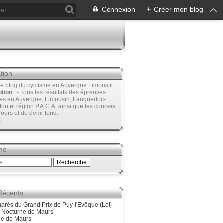
Connexion
+
Créer mon blog
tion
Le blog du cyclisme en Auvergne Limousin
ption
: - Tous les résultats des épreuves
ées en Auvergne, Limousin, Languedoc-
lon et région P.A.C.A. ainsi que les courses
Jours et de demi-fond.
t
he
 Récents
arès du Grand Prix de Puy-l'Evêque (Lot)
, Nocturne de Maurs
ne de Maurs