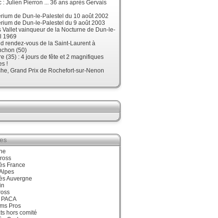
 : Julien Pierron ... 36 ans après Gervais
érium de Dun-le-Palestel du 10 août 2002
érium de Dun-le-Palestel du 9 août 2003
 Vallet vainqueur de la Nocturne de Dun-le-
l 1969
d rendez-vous de la Saint-Laurent à
nchon (50)
re (35) : 4 jours de fête et 2 magnifiques
s !
he, Grand Prix de Rochefort-sur-Nenon
ies
ne
ross
ès France
Alpes
ès Auvergne
in
ross
 PACA
ums Pros
ts hors comité