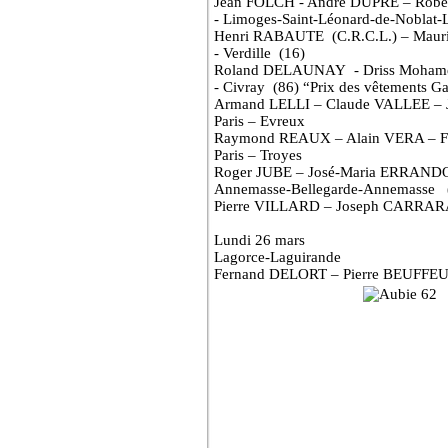
Jean FOLCH - André DUPRE – Robe
- Limoges-Saint-Léonard-de-Noblat-
Henri RABAUTE
(C.R.C.L.) – Mau
- Verdille
(16)
Roland DELAUNAY
- Driss Moha
- Civray
(86) “Prix des vêtements Ga
Armand LELLI – Claude VALLEE –
Paris – Evreux
Raymond REAUX – Alain VERA – F
Paris – Troyes
Roger JUBE – José-Maria ERRAN
Annemasse-Bellegarde-Annemasse
Pierre VILLARD – Joseph CARRAR
Lundi 26 mars
Lagorce-Laguirande
Fernand DELORT – Pierre BEUFFEU