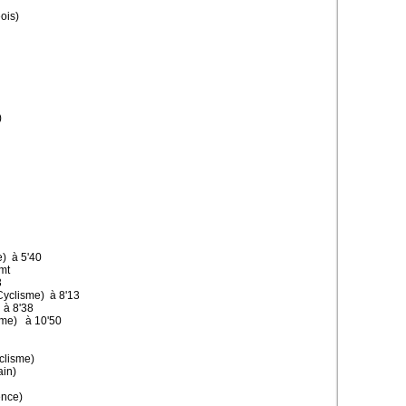
ois)
)
) à 5'40
mt
3
Cyclisme) à 8'13
 à 8'38
sme) à 10'50
clisme)
ain)
ence)