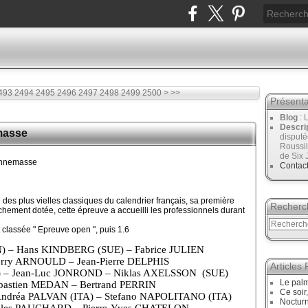
2600
2700
493
2494
2495
2496
2497
2498
2499
2500
>
>>
Présenta
Blog
: 
Descri
masse
disput
Roussil
de Six 
Annemasse
Contac
des plus vielles classiques du calendrier français, sa première
Recherc
hement dotée, cette épreuve a accueilli les professionnels durant
t classée " Epreuve open ", puis 1.6
) – Hans KINDBERG (SUE) – Fabrice JULIEN
erry ARNOULD – Jean-Pierre DELPHIS
Articles
) – Jean-Luc JONROND – Niklas AXELSSON
(SUE)
Le palm
ébastien MEDAN – Bertrand PERRIN
Ce soir
Andréa PALVAN (ITA) – Stefano NAPOLITANO (ITA)
Noctur