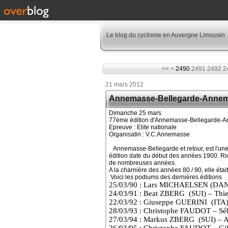
Le blog du cyclisme en Auvergne Limousin
2400
2410
2420
2430
2440
2450
2460
2470
2480
<<
<
2490
2491
2492
2
21 mars 2012
Annemasse-Bellegarde-Anne
Dimanche 25 mars
77ème édition d'Annemasse-Bellegarde-
Epreuve : Elite nationale
Organisatin : V.C.Annemasse
Annemasse-Bellegarde et retour, est l'une 
édition date du début des années 1900. Ric
de nombreuses années.
A la charnière des années 80 / 90, elle étai
Voici les podiums des dernières éditions
25/03/90 : Lars MICHAELSEN (DAN
24/03/91 : Beat ZBERG
(SUI) – Thi
22/03/92 : Giuseppe GUERINI
(ITA
28/03/93 : Christophe FAUDOT – S
27/03/94 : Markus ZBERG
(SUI) – 