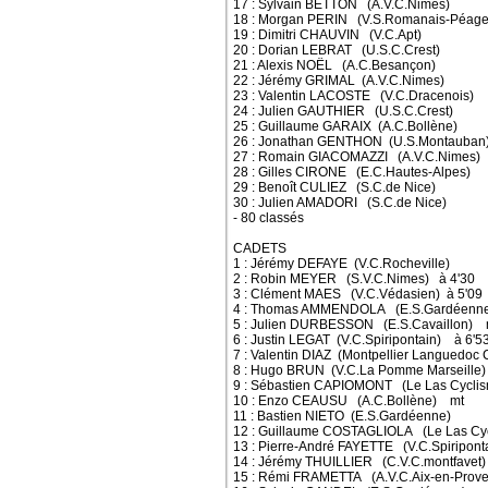
17 : Sylvain BETTON (A.V.C.Nimes)
18 : Morgan PERIN (V.S.Romanais-Péage
19 : Dimitri CHAUVIN (V.C.Apt)
20 : Dorian LEBRAT (U.S.C.Crest)
21 : Alexis NOËL (A.C.Besançon)
22 : Jérémy GRIMAL (A.V.C.Nimes)
23 : Valentin LACOSTE (V.C.Dracenois)
24 : Julien GAUTHIER (U.S.C.Crest)
25 : Guillaume GARAIX (A.C.Bollène)
26 : Jonathan GENTHON (U.S.Montauban
27 : Romain GIACOMAZZI (A.V.C.Nimes)
28 : Gilles CIRONE (E.C.Hautes-Alpes)
29 : Benoît CULIEZ (S.C.de Nice)
30 : Julien AMADORI (S.C.de Nice)
- 80 classés
CADETS
1 : Jérémy DEFAYE (V.C.Rocheville)
2 : Robin MEYER (S.V.C.Nimes) à 4'30
3 : Clément MAES (V.C.Védasien) à 5'09
4 : Thomas AMMENDOLA (E.S.Gardéenne
5 : Julien DURBESSON (E.S.Cavaillon) 
6 : Justin LEGAT (V.C.Spiripontain) à 6'5
7 : Valentin DIAZ (Montpellier Languedoc 
8 : Hugo BRUN (V.C.La Pomme Marseille)
9 : Sébastien CAPIOMONT (Le Las Cycli
10 : Enzo CEAUSU (A.C.Bollène) mt
11 : Bastien NIETO (E.S.Gardéenne)
12 : Guillaume COSTAGLIOLA (Le Las Cy
13 : Pierre-André FAYETTE (V.C.Spiripont
14 : Jérémy THUILLIER (C.V.C.montfavet)
15 : Rémi FRAMETTA (A.V.C.Aix-en-Prov