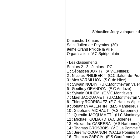
Sébastien Jorry vainqueur du cyclo
Dimanche 18 mars
Saint-Julien-de-Peyrolas (30)
9ème Grand Prix de la ville
Organisation : V.C.Spiripontain
- Les classements
Seniors 2 - 3 - Juniors - PC
1 : Sébastien JORRY (A.V.C.Nimes)
2 : Nicolas PHILIBERT (C.C.Salon-de-Pro
3 : Alex VARAILHON (S.C.de Nice)
4 : Sylvain NODIN (U.C.Montmeyran Vale
5 : Geoffrey GRANDON (E.C.Anduze)
6 : Sylvain DUHEM (C.V.C.Montfavet)
7 : Maël JACQUAMET (U.C.Montmeyran V
8 : Thierry RODRIGUEZ (E.C.Hautes-Alpes
9 : Jonathan VALENTIN (M.S.Mandelieu)
10 : Stéphane MICHAUT (V.S.Narbonne)
11 : Quentin JACQUAMET (U.C.Montmeyr
12 : Michael GOLIARD (A.C.Bollène)
13 : Alexandre CABRERA (V.S.Narbonne)
14 : Thomas GROSBOIS (V.C.La Pomme Ma
15 : Jérémy COUANON (V.C.La Pomme Mar
16 : Thomas GARCIA (E.S.Gardéenne)