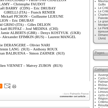
Gilles PAUCHARD – Pierre-Yves CHATELON
Mauriac
é LAMY – Christophe FAUDOT
Goffin
kaêl BARRY
(CDN) – Eric DRUBAY
Le Crit
Le Crit
GIRELLI (ITA) – Franck RENIER
Charles
 Mickaël PICHON – Guillaume LEJEUNE
Paleste
ELION – Eric DRUBAY
Le gran
id GRISO (ITA) – Gilles DELION
Montpi
Le Pert
ickaël BUFFAZ – José MEDINA
(CHI)
épreuve
) – Jamie ALBERTS (GBR) – Denys KOSTYUK
(UKR)
Dimanc
 – Alexander EFIMKIN (RUS) – Laurent MANGEL
(Jura)
émie DERANGERE – Olivier NARI
Pirmin LANG
(SUI) – Anthony ROUX
Pages
nathan BALBUENA – Simon ZAHNER
(SUI)
milien VIENNET – Matvey ZUBON
(RUS)
Catégor
Auverg
Cyclo-c
Palmar
Rhône 
0
Palmar
Limous
-
dans
Palmarès France
cyclo-c
commenter cet article
…
Région
Critéri
Résulta