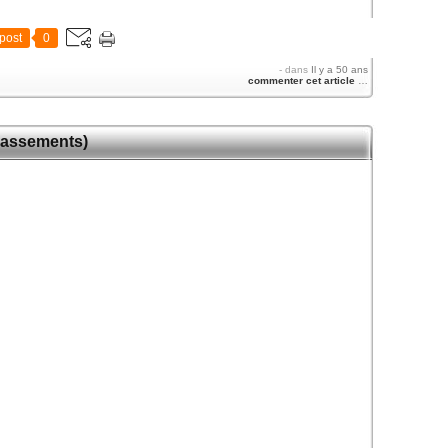
post
0
-
dans
Il y a 50 ans
commenter cet article
…
classements)