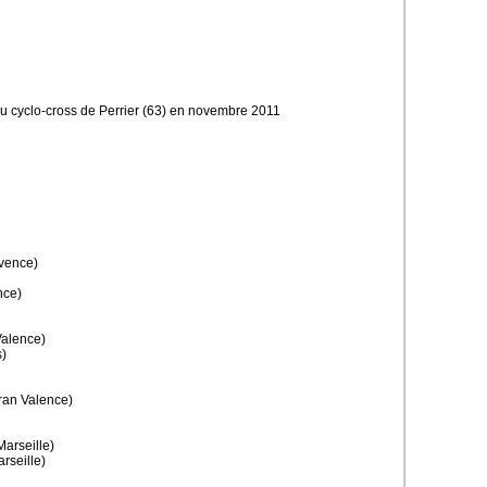
-cross de Perrier (63) en novembre 2011
vence)
nce)
alence)
)
an Valence)
rseille)
seille)