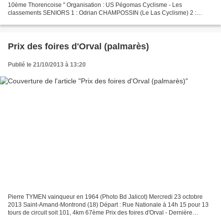
10ème Thorencoise " Organisation : US Pégomas Cyclisme - Les
classements SENIORS 1 : Odrian CHAMPOSSIN (Le Las Cyclisme) 2 :
Pascal ALIX (VC Le Beausset) 3 : Eddy GRAZI (VS Hyères)...
Prix des foires d'Orval (palmarès)
Publié le 21/10/2013 à 13:20
Pierre TYMEN vainqueur en 1964 (Photo Bd Jalicot) Mercredi 23 octobre
2013 Saint-Amand-Montrond (18) Départ : Rue Nationale à 14h 15 pour 13
tours de circuit soit 101, 4km 67ème Prix des foires d'Orval - Dernière
épreuve du Challenge du Boischaut Epreuve...