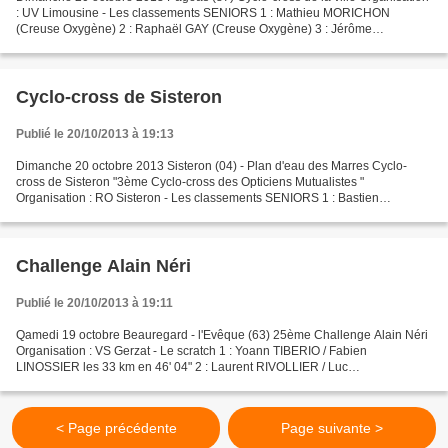
: UV Limousine - Les classements SENIORS 1 : Mathieu MORICHON
(Creuse Oxygène) 2 : Raphaël GAY (Creuse Oxygène) 3 : Jérôme
MONTJOFFRE (Briance Roselle Aventure) 4 : Florent PREVOST...
Cyclo-cross de Sisteron
Publié le 20/10/2013 à 19:13
Dimanche 20 octobre 2013 Sisteron (04) - Plan d'eau des Marres Cyclo-
cross de Sisteron "3ème Cyclo-cross des Opticiens Mutualistes "
Organisation : RO Sisteron - Les classements SENIORS 1 : Bastien
ROLLAND (SC Briançon) 2 : Patrice HALGAND (RO Sisteron)...
Challenge Alain Néri
Publié le 20/10/2013 à 19:11
Qamedi 19 octobre Beauregard - l'Evêque (63) 25ème Challenge Alain Néri
Organisation : VS Gerzat - Le scratch 1 : Yoann TIBERIO / Fabien
LINOSSIER les 33 km en 46' 04" 2 : Laurent RIVOLLIER / Luc
FOUGEROUSSE à 2' 24 3 : Cyril GUILLAUMONT / Frédéric DELAIRE...
< Page précédente
Page suivante >