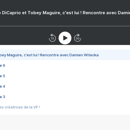
 DiCaprio et Tobey Maguire, c'est lui ! Rencontre avec Dam
bey Maguire, c'est lui ! Rencontre avec Damien Witecka
e 6
e 5
e 4
e 3
s créatrices de la VF !
e 2
e 1