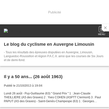
Publicité
MENU
Le blog du cyclisme en Auvergne Limousin
- Tous les résultats des épreuves disputées en Auvergne, Limousin,
Languedoc-Roussillon et région P.A.C.A. ainsi que les courses de Six Jours
et de demi-fond.
Il y a 50 ans... (26 août 1963)
Publié le 21/10/2013 à 19:04
Lundi 26 août - Puy-Guillaume (63) " Grand Prix " 1 : Jean-Claude
THEILLIERE (AS des Graves) 2 : Yves COHEN (ASPTT Clermont) 3 : Paul
PAPUT (AS des Graves) - Saint-Genés-Champespe (63) 1 : Georges
LACHAUD (VC Ussel) 2 : TOURNAIRE (CO Chamalières) 3 :...