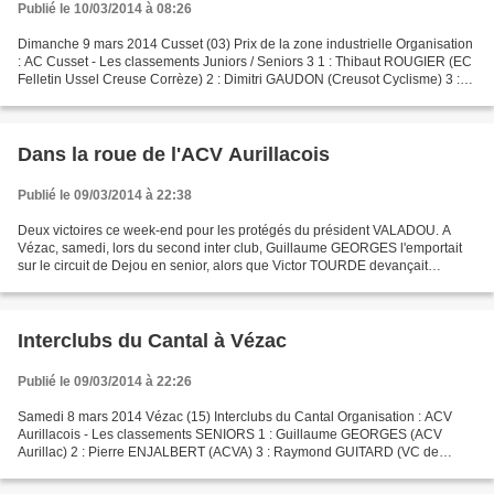
Publié le 10/03/2014 à 08:26
Dimanche 9 mars 2014 Cusset (03) Prix de la zone industrielle Organisation
: AC Cusset - Les classements Juniors / Seniors 3 1 : Thibaut ROUGIER (EC
Felletin Ussel Creuse Corrèze) 2 : Dimitri GAUDON (Creusot Cyclisme) 3 :
Aymeric DURY (VC Charolles) 4...
Dans la roue de l'ACV Aurillacois
Publié le 09/03/2014 à 22:38
Deux victoires ce week-end pour les protégés du président VALADOU. A
Vézac, samedi, lors du second inter club, Guillaume GEORGES l'emportait
sur le circuit de Dejou en senior, alors que Victor TOURDE devançait
Antoine PRUNET sur le contre la montre cadets....
Interclubs du Cantal à Vézac
Publié le 09/03/2014 à 22:26
Samedi 8 mars 2014 Vézac (15) Interclubs du Cantal Organisation : ACV
Aurillacois - Les classements SENIORS 1 : Guillaume GEORGES (ACV
Aurillac) 2 : Pierre ENJALBERT (ACVA) 3 : Raymond GUITARD (VC de
Mauriac) 4 : Cyril BREUIL (ACVA) 5 : Géraud CONDAMINE...