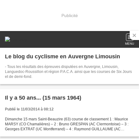
Publicité
MENU
Le blog du cyclisme en Auvergne Limousin
- Tous les résultats des épreuves disputées en Auvergne, Limousin,
Languedoc-Roussillon et région P.A.C.A. ainsi que les courses de Six Jours
et de demi-fond.
Il y a 50 ans... (15 mars 1964)
Publié le 11/03/2014 à 08:12
Dimanche 15 mars Saint-Beauzire (63) course de classement 1 : Maurice
MARSY (CO Chamalières) – 2 : Bruno GRESPAN (AC Clermontoise) – 3 :
Georges EXTRAT (UC Montferrand) – 4 : Raymond GUILLAUME (AC
Boulogne Billancourt) – 5 : Yves COHEN (ASPTT ) Cadets...