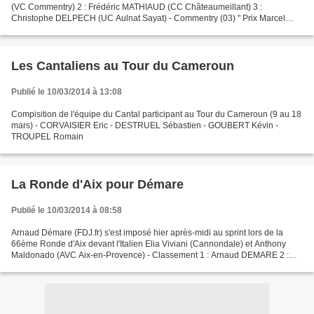
(VC Commentry) 2 : Frédéric MATHIAUD (CC Châteaumeillant) 3 :
Christophe DELPECH (UC Aulnat Sayat) - Commentry (03) " Prix Marcel
Bernard " 1 : Didier BOUTONNET (EC Commentry)...
Les Cantaliens au Tour du Cameroun
Publié le 10/03/2014 à 13:08
Compisition de l'équipe du Cantal participant au Tour du Cameroun (9 au 18
mars) - CORVAISIER Eric - DESTRUEL Sébastien - GOUBERT Kévin -
TROUPEL Romain
La Ronde d'Aix pour Démare
Publié le 10/03/2014 à 08:58
Arnaud Démare (FDJ.fr) s'est imposé hier après-midi au sprint lors de la
66ème Ronde d'Aix devant l'Italien Elia Viviani (Cannondale) et Anthony
Maldonado (AVC Aix-en-Provence) - Classement 1 : Arnaud DEMARE 2 :
Elia VIVIANI (ITA) 3 : Anthony MALDONADO...