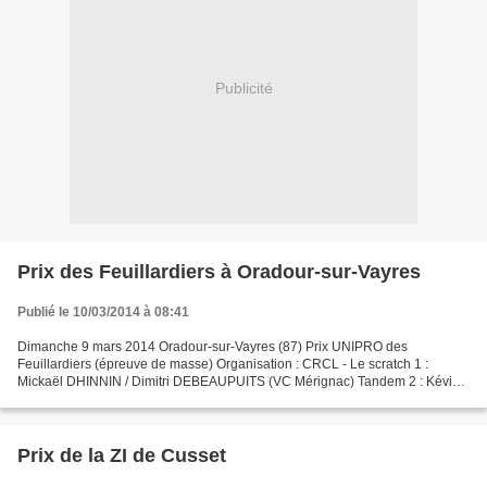
Publicité
Prix des Feuillardiers à Oradour-sur-Vayres
Publié le 10/03/2014 à 08:41
Dimanche 9 mars 2014 Oradour-sur-Vayres (87) Prix UNIPRO des
Feuillardiers (épreuve de masse) Organisation : CRCL - Le scratch 1 :
Mickaël DHINNIN / Dimitri DEBEAUPUITS (VC Mérignac) Tandem 2 : Kévin
DELORD (UC Brive) 3 : Florent PREVOST (UC Condat) 4...
Prix de la ZI de Cusset