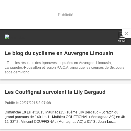
Publicité
MENU
Le blog du cyclisme en Auvergne Limousin
- Tous les résultats des épreuves disputées en Auvergne, Limousin,
Languedoc-Roussillon et région P.A.C.A. ainsi que les courses de Six Jours
et de demi-fond.
Les Couffignal survolent la Lily Bergaud
Publié le 20/07/2015 à 07:08
Dimanche 19 juillet 2015 Mauriac (15) 18ème Lily Bergaud - Scratch du
grand parcours de 140 km 1 : Mathieu COUFFIGNAL (Montagnac AC) en 4h
11' 32" 2 : Vincent COUFFIGNAL (Montagnac AC) à 01" 3 : Jean-Luc
CHAVANON (Chamrousse TCS) à 6' 08 4 : Antoine BRAVARD...