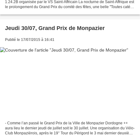
1.24.2B organisée par le VS Saint-Affricain La nocturne de Saint-Affrique est
le prolongement du Grand Prix du comité des fêtes, une belle "Toutes catés"
créée en 1952. Les podiums...
Jeudi 30/07, Grand Prix de Monpazier
Publié le 17/07/2015 à 16:41
- Comme l’an passé le Grand Prix de la Ville de Monpazier Dordogne ++
aura lieu le dernier jeudi de juillet soit le 30 juillet. Une organisation du Vélo-
Club Monpazièrois, après le 19° Tour du Périgord le 3 mai dernier deuxième
manche de la coupe de France...