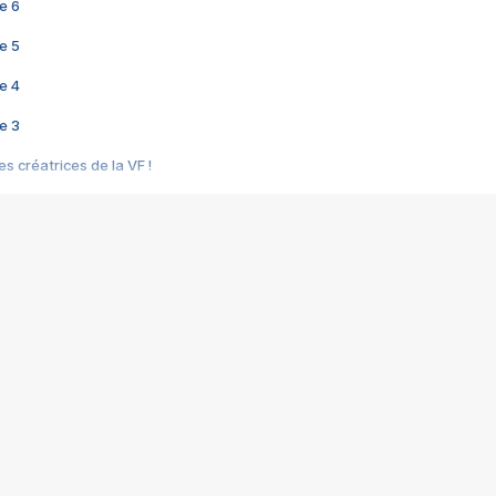
e 6
e 5
e 4
e 3
s créatrices de la VF !
e 2
e 1
e Mektoub My Love arrive enfin ! Rencontre avec Shaïn Boumedine et Sal
i : après Toni en famille
elle réalise le bouleversant Dites lui que je l'aime
ais ! Rencontre autour de Vie privée de Rebecca Zlotowski
 de Marguerite, Grave... Rencontre avec Ella Rumpf
 Les Rêveurs, un film intime sur la santé mentale