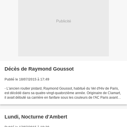
Publicité
Décès de Raymond Goussot
Publié le 18/07/2015 à 17:49
- L'ancien routier pistard, Raymond Goussot, habitué du Vel d'Hiv de Paris,
est décédé dans sa quatre-vingt-quatorzième année. Originaire de Clamart,
il avait débuté sa carrière en fanfare sous les couleurs de l'AC Paris avant
d'entrer au VC Levallois...
Lundi, Nocturne d'Ambert