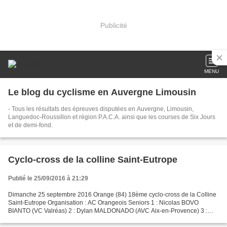
Publicité
MENU
Le blog du cyclisme en Auvergne Limousin
- Tous les résultats des épreuves disputées en Auvergne, Limousin,
Languedoc-Roussillon et région P.A.C.A. ainsi que les courses de Six Jours
et de demi-fond.
Cyclo-cross de la colline Saint-Eutrope
Publié le 25/09/2016 à 21:29
Dimanche 25 septembre 2016 Orange (84) 18ème cyclo-cross de la Colline
Saint-Eutrope Organisation : AC Orangeois Seniors 1 : Nicolas BOVO
BIANTO (VC Valréas) 2 : Dylan MALDONADO (AVC Aix-en-Provence) 3 :
Ivan SCHMITZ (AVC Aix) 4 : Philippe VERCELLONE...