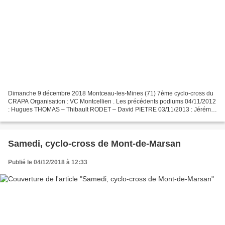
Dimanche 9 décembre 2018 Montceau-les-Mines (71) 7ème cyclo-cross du
CRAPA Organisation : VC Montcellien . Les précédents podiums 04/11/2012
: Hugues THOMAS – Thibault RODET – David PIETRE 03/11/2013 : Jérémie
DUPERRON – Fabrice BOST – Yann BARTHET 16/11/2014...
Samedi, cyclo-cross de Mont-de-Marsan
Publié le 04/12/2018 à 12:33