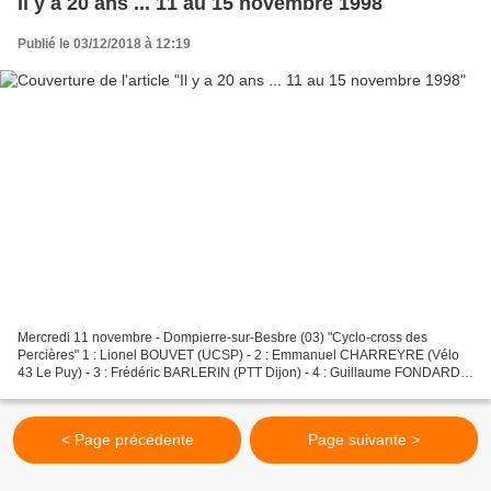
Il y a 20 ans ... 11 au 15 novembre 1998
Publié le 03/12/2018 à 12:19
Mercredi 11 novembre - Dompierre-sur-Besbre (03) "Cyclo-cross des
Percières" 1 : Lionel BOUVET (UCSP) - 2 : Emmanuel CHARREYRE (Vélo
43 Le Puy) - 3 : Frédéric BARLERIN (PTT Dijon) - 4 : Guillaume FONDARD
(ROMYA) - 5 : Christophe LEIGNIER (Aulnat 63) ....
< Page précédente
Page suivante >