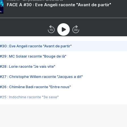
FACE A #30 : Eve Angeli raconte "Avant de partir"
#30 : Eve Angeli raconte "Avant de partir"
#29 : MC Solaar raconte "Bouge de là"
28 : Lorie raconte "Je vais vite"
#27 : Christophe Willem raconte "Jacques a dit"
#26 : Chimène Badi raconte "Entre nous"
#25 : Indochine raconte "3e sexe"
#24 : Zaho raconte "C'est chelou"
#23 : Patrick Bruel raconte "Au café des délices"