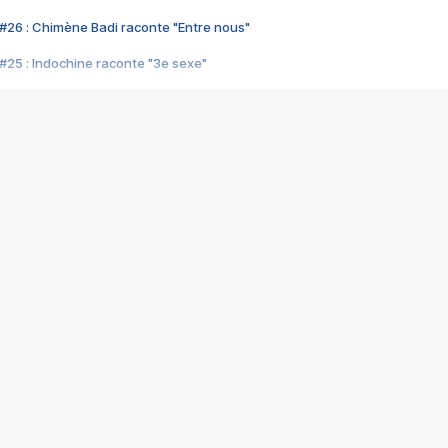
#26 : Chimène Badi raconte "Entre nous"
#25 : Indochine raconte "3e sexe"
#24 : Zaho raconte "C'est chelou"
#23 : Patrick Bruel raconte "Au café des délices"
#22 : Kyo raconte "Le chemin"
#21 : Nolwenn Leroy raconte "Cassé"
#20 : Patrick Hernandez raconte "Born to be alive"
#19 : Lorie raconte "Près de moi"
#18 : Michael Jones raconte "A nos actes manqués" (avec Jean-Jacque
#17 : Khaled raconte "Aïcha"
#16 : Corneille raconte "Parce qu'on vient de loin"
#15 : Indochine raconte "L'aventurier"