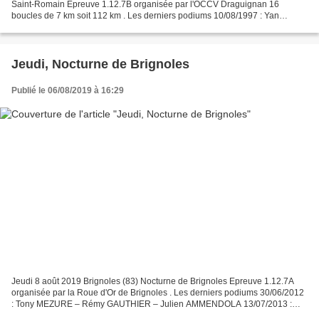
Saint-Romain Epreuve 1.12.7B organisée par l'OCCV Draguignan 16
boucles de 7 km soit 112 km . Les derniers podiums 10/08/1997 : Yan
MEULEMANS – Franck TOGNINI – Olivier TACHAP 09/08/1998...
Jeudi, Nocturne de Brignoles
Publié le 06/08/2019 à 16:29
Jeudi 8 août 2019 Brignoles (83) Nocturne de Brignoles Epreuve 1.12.7A
organisée par la Roue d'Or de Brignoles . Les derniers podiums 30/06/2012
: Tony MEZURE – Rémy GAUTHIER – Julien AMMENDOLA 13/07/2013 :
Alexis NOËL – Florent FERRERO – Renaud PIOLINE...