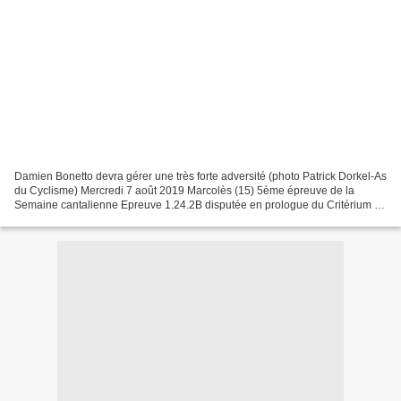
Damien Bonetto devra gérer une très forte adversité (photo Patrick Dorkel-As
du Cyclisme) Mercredi 7 août 2019 Marcolès (15) 5ème épreuve de la
Semaine cantalienne Epreuve 1.24.2B disputée en prologue du Critérium de
Marcolès Organisation Vélo Club Maursois...