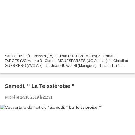
Samedi 16 août - Boisset (15) 1 : Jean PRAT (VC Maurs) 2 : Fernand
FARGES (VC Maurs) 3 : Claude AIGUESPARSES (UC Aurillac) 4 : Christian
GUERRERO (AVC Aix) – 5 : Jean GUAZZINI (Martigues) - Trizac (15) 1 :
Georges ISSIOT (VC Maurs) 2 : Raymond GOUTAL...
Samedi, " La Teissièroise "
Publié le 14/10/2019 à 21:51