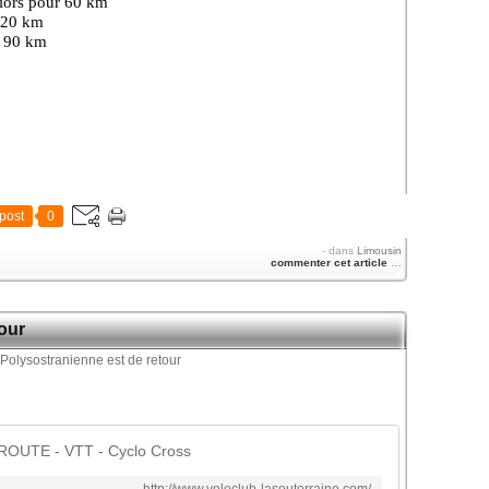
niors pour 60 km
 120 km
r 90 km
post
0
-
dans
Limousin
commenter cet article
…
our
OUTE - VTT - Cyclo Cross
http://www.veloclub-lasouterraine.com/