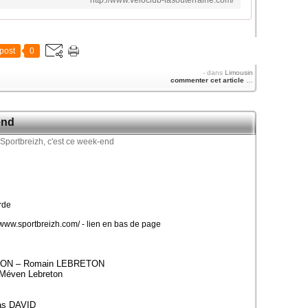
post
0
-
dans
Limousin
commenter cet article
…
end
rde
//www.sportbreizh.com/ - lien en bas de page
RETON – Romain LEBRETON
Méven Lebreton
as DAVID