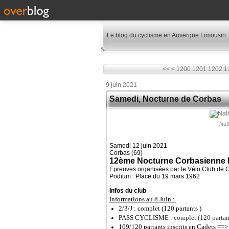
Le blog du cyclisme en Auvergne Limousin
<<
<
1200
1201
1202
1
9 juin 2021
Samedi, Nocturne de Corbas
Nat
Samedi 12 juin 2021
Corbas (69)
12ème Nocturne Corbasienne M
Epreuves organisées par le Vélo Club de 
Podium : Place du 19 mars 1962
.
Infos du club
Informations au 8 Juin :
2/3/J : complet (120 partants )
PASS CYCLISME :
complet (120 partan
109/120 partants inscrits en Cadets ==