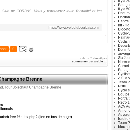
Il y a 2
Bourgo
Il y a 5
o Club de CORBAS. Vous y retrouverez toute l'actualité et les
Docum
Occitan
Centre 
Idf - H
https://www.veloclubcorbas.com
Bloc-no
Cyclo-S
Palmar
Cyclism
Départ
post
0
Demi-f
auverg
Six Jou
-
dans
Rhône Alpes
commenter cet article
…
Norman
Carnet
Bretag
Cyclis
A.C.V.A
 Champagne Brenne
Team P
Piste
Cyclo s
Equipe
Portrait
Rétro 
ne
ACV Aur
llonnais.
Annonc
Auverg
tourbcb.free.fr/index.php? (lien en bas de page)
Issoire
Team P
bloc no