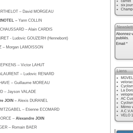
carnet
six jour
Champ
 BERTHELOT – David MORGEAU
RNOTEL –
Yann COLLIN
Newslett
l CHAUSSARD – Alain CARDIS
Abonnez-vo
URET - Ludovic GOUZERH (Hennebont)
publiés.
Email
TZ – Morgan LAMOISSON
NAEPKENS – Victor LAHUT
Liens
e ALAURENT – Ludovic RENARD
MGVE
velora
n HAVE – Guillaume MOREAU
Cyclis
La Dor
UD – Jayson VALADE
velopre
AC Cus
re JOIN –
Alexis DURANEL
Cyclis
Mémo v
HWITZGABEL – Etienne ECOMARD
A.C.V.A
VELO 
AGORCE –
Alexandre JOIN
RGER – Romain BAER