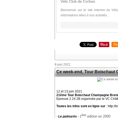
Vélo Club de Corbas
Bienvenue sur le site internet du Vél
informations liées à nos activités...
Re
9 juin 2021
Ce week-end, Tour Boischaut
12 et 13 juin 2021
21ème Tour Boischaut Champagne Bren
Epreuve 2.24.2B organisée par le VC Châti
.
Toutes les infos sont en ligne sur
: http://
ère
1
édition en 2000
-
Le palmarès
-