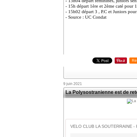
- 13h04 départ féminines, juniors se
- 15h départ 1ère et 2ème caté pour
- 15h02 départ 3 , P.C et Juniors pou
- Source : UC Condat
Re
9 juin 2021
La Polysostranienne est de ret
VELO CLUB LA SOUTERRAINE - R