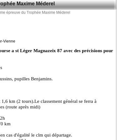
rophée Maxime Méderel
ur-Vienne
ourse a st Léger Magnazeix 87 avec des précisions pour
es
poussins, pupilles Benjamins.
1,6 km (2 tours).Le classement général se ferra à
es (route après midi)
12h
 70 km
en cas d'égalité le clm qui départage.