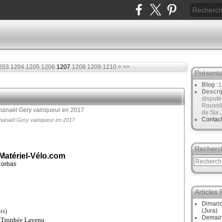
1220
1230
1240
1250
1260
1270
1280
1290
1300
1400
1500
1600
1700
1800
1900
2000
2100
2200
2300
2400
2500
2600
2700
203
1204
1205
1206
1207
1208
1209
1210
>
>>
Présenta
Blog
: 
Descri
disput
Roussil
de Six 
Contac
hanaël Gery vainqueur en 2017
Recherc
atériel-Vélo.com
Corbas
Articles
Dimanc
ts)
(Jura)
Demain
> Trophée Lavenu