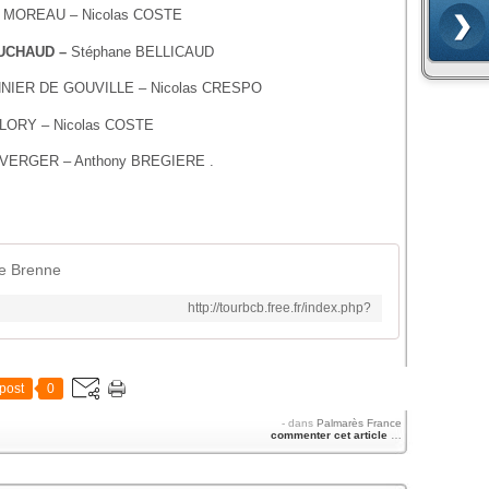
c MOREAU – Nicolas COSTE
AUCHAUD –
Stéphane BELLICAUD
NNIER DE GOUVILLE – Nicolas CRESPO
DELORY – Nicolas COSTE
UVERGER – Anthony BREGIERE .
e Brenne
http://tourbcb.free.fr/index.php?
post
0
-
dans
Palmarès France
commenter cet article
…