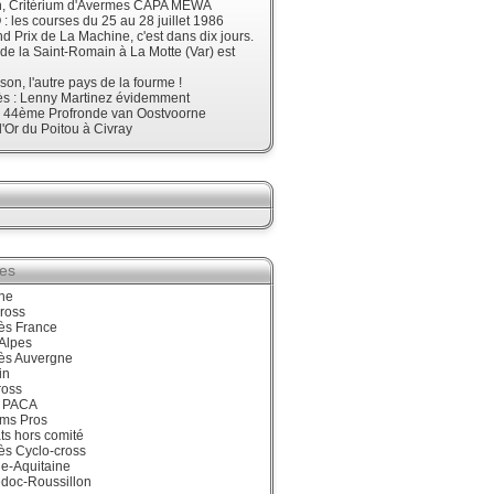
, Critérium d'Avermes CAPA MEWA
 les courses du 25 au 28 juillet 1986
d Prix de La Machine, c'est dans dix jours.
 de la Saint-Romain à La Motte (Var) est
son, l'autre pays de la fourme !
ès : Lenny Martinez évidemment
, 44ème Profronde van Oostvoorne
'Or du Poitou à Civray
ies
ne
ross
ès France
Alpes
ès Auvergne
in
ross
 PACA
ums Pros
ts hors comité
ès Cyclo-cross
e-Aquitaine
doc-Roussillon