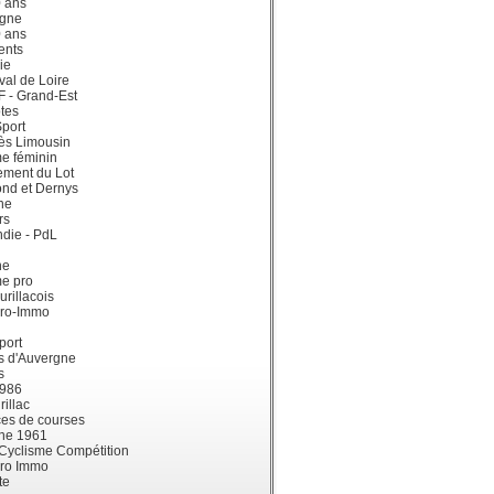
0 ans
gne
0 ans
ents
ie
val de Loire
dF - Grand-Est
tes
port
ès Limousin
e féminin
ement du Lot
ond et Dernys
ne
rs
die - PdL
ne
me pro
urillacois
ro-Immo
port
s d'Auvergne
s
1986
illac
es de courses
ne 1961
 Cyclisme Compétition
ro Immo
te