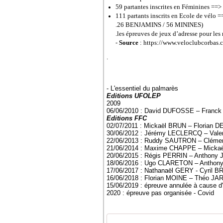
59 partantes inscrites en Féminines ==
111 partants inscrits en Ecole de vél
.26 BENJAMINS / 56 MININES)
.les épreuves de jeux d’adresse pour le
-
Source
: https://www.veloclubcorbas.
.
- L'essentiel du palmarès
Editions UFOLEP
2009
06/06/2010 : David DUFOSSE – Franc
Editions FFC
02/07/2011 : Mickaël BRUN – Florian 
30/06/2012 : Jérémy LECLERCQ – Vale
22/06/2013 : Ruddy SAUTRON – Clém
21/06/2014 : Maxime CHAPPE – Micka
20/06/2015 : Régis PERRIN – Anthony
18/06/2016 : Ugo CLARETON – Anthon
17/06/2017 : Nathanaël GERY - Cyril
16/06/2018 : Florian MOINE – Théo 
15/06/2019 : épreuve annulée à cause d'
2020 : épreuve pas organisée - Covid