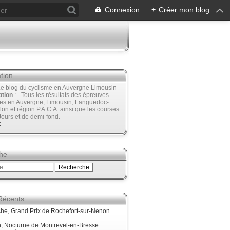
Connexion
+
Créer mon blog
tion
Le blog du cyclisme en Auvergne Limousin
ption
: - Tous les résultats des épreuves
ées en Auvergne, Limousin, Languedoc-
lon et région P.A.C.A. ainsi que les courses
Jours et de demi-fond.
t
he
 Récents
he, Grand Prix de Rochefort-sur-Nenon
, Nocturne de Montrevel-en-Bresse