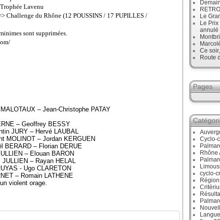
Demain
> Trophée Lavenu
RETRO :
o ==> Challenge du Rhône (12 POUSSINS / 17 PUPILLES /
Le Gran
Le Prix
annulé
s minimes sont supprimées.
Montbri
com/
Marcol
Ce soir
Route d
Pages
k MALOTAUX – Jean-Christophe PATAY
Catégor
DERNE – Geoffrey BESSY
ntin JURY – Hervé LAUBAL
Auverg
ent MOLINOT – Jordan KERGUEN
Cyclo-c
ël BERARD – Florian DERUE
Palmar
Rhône 
 JULLIEN – Elouan BARON
Palmar
y JULLIEN – Rayan HELAL
Limous
 BRUYAS - Ugo CLARETON
cyclo-c
JARNET – Romain LATHENE
Région
un violent orage.
Critéri
Résulta
Palmar
Nouvell
Langue