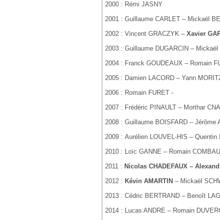
2000 : Rémi JASNY
2001 : Guillaume CARLET – Mickaël
2002 : Vincent GRACZYK –
Xavier GA
2003 : Guillaume DUGARCIN – Mickaë
2004 : Franck GOUDEAUX – Romain F
2005 : Damien LACORD – Yann MORI
2006 : Romain FURET -
2007 : Frédéric PINAULT – Morthar C
2008 : Guillaume BOISFARD – Jérôm
2009 : Aurélien LOUVEL-HIS – Quenti
2010 : Loïc GANNE – Romain COMBA
2011 :
Nicolas CHADEFAUX – Alexand
2012 :
Kévin AMARTIN
– Mickaël SC
2013 : Cédric BERTRAND – Benoît L
2014 : Lucas ANDRE – Romain DUVE