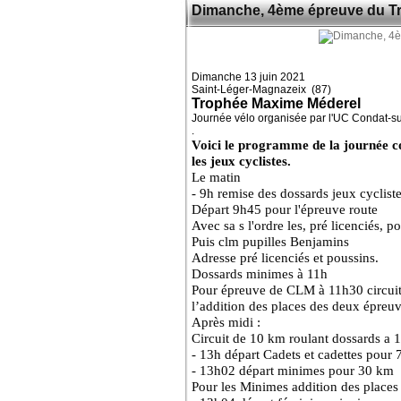
Dimanche, 4ème épreuve du T
Dimanche 13 juin 2021
Saint-Léger-Magnazeix (87)
Trophée Maxime Méderel
Journée vélo organisée par l'UC Condat-s
.
Voici le programme de la journée c
les jeux cyclistes.
Le matin
- 9h remise des dossards jeux cyclist
Départ 9h45 pour l'épreuve route
Avec sa s l'ordre les, pré licenciés, 
Puis clm pupilles Benjamins
Adresse pré licenciés et poussins.
Dossards minimes à 11h
Pour épreuve de CLM à 11h30 circuit 
l’addition des places des deux épreuv
Après midi :
Circuit de 10 km roulant
dossards a 
- 13h départ Cadets et cadettes pour
- 13h02 départ minimes pour 30 km
Pour les Minimes addition des places 