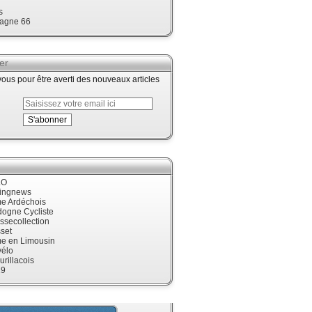
s
agne 66
er
us pour être averti des nouveaux articles
LO
cingnews
me Ardéchois
dogne Cycliste
ssecollection
set
me en Limousin
élo
urillacois
19