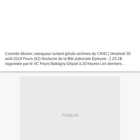
Corentin Monier, vainqueur sortant (photo archives du CR4C) Vendredi 30
août 2019 Feurs (42) Nocturne de la fête patronale Epreuve : 1.25.1B
organisée par le VC Feurs Balbigny Départ à 20 heures Les derniers
podiums 04/09/2015 : Anthony GIROLLET – Térence...
Publicité