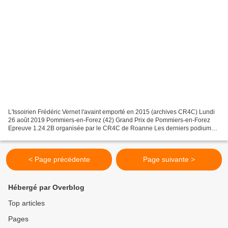
L'Issoirien Frédéric Vernet l'avaint emporté en 2015 (archives CR4C) Lundi
26 août 2019 Pommiers-en-Forez (42) Grand Prix de Pommiers-en-Forez
Epreuve 1.24.2B organisée par le CR4C de Roanne Les derniers podiums
1977 : Alain EYRAUD - 1978 : Michel BRAILLON...
< Page précédente
Page suivante >
Hébergé par Overblog
Top articles
Pages