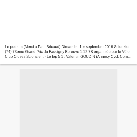
Le podium (Merci à Paul Bricaud) Dimanche 1er septembre 2019 Scionzier
(74) 73ème Grand Prix du Faucigny Epreuve 1.12.7B organisée par le Vélo
Club Cluses Scionzier . - Le top 5 1 : Valentin GOUDIN (Annecy Cycl. Comp.)
2 : Fabian HOLBACH (All-RV Sossenheim)...