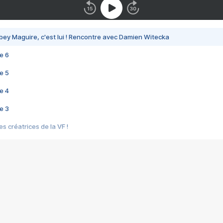
bey Maguire, c'est lui ! Rencontre avec Damien Witecka
e 6
e 5
e 4
e 3
s créatrices de la VF !
e 2
e 1
e Mektoub My Love arrive enfin ! Rencontre avec Shaïn Boumedine et Sal
i : après Toni en famille
elle réalise le bouleversant Dites lui que je l'aime