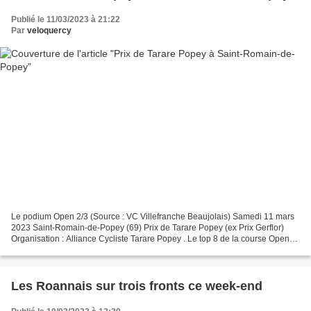
Publié le 11/03/2023 à 21:22
Par
veloquercy
Le podium Open 2/3 (Source : VC Villefranche Beaujolais) Samedi 11 mars
2023 Saint-Romain-de-Popey (69) Prix de Tarare Popey (ex Prix Gerflor)
Organisation : Alliance Cycliste Tarare Popey . Le top 8 de la course Open
2/3 1 : Tom LAMBERT WETZEL (VC Villefranche...
Les Roannais sur trois fronts ce week-end