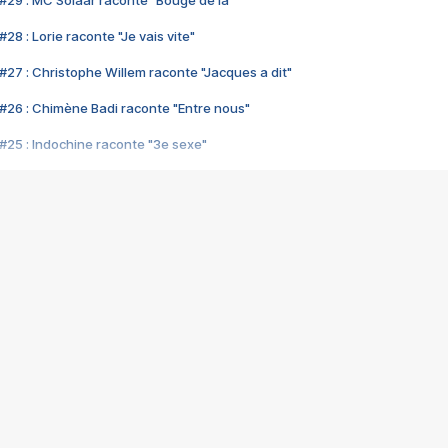
#29 : MC Solaar raconte "Bouge de là"
28 : Lorie raconte "Je vais vite"
#27 : Christophe Willem raconte "Jacques a dit"
#26 : Chimène Badi raconte "Entre nous"
#25 : Indochine raconte "3e sexe"
#24 : Zaho raconte "C'est chelou"
#23 : Patrick Bruel raconte "Au café des délices"
#22 : Kyo raconte "Le chemin"
#21 : Nolwenn Leroy raconte "Cassé"
#20 : Patrick Hernandez raconte "Born to be alive"
#19 : Lorie raconte "Près de moi"
#18 : Michael Jones raconte "A nos actes manqués" (avec Jean-Jacque
#17 : Khaled raconte "Aïcha"