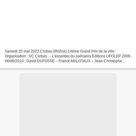
Samedi 20 mai 2023 Corbas (Rhône) 14ème Grand Prix de la ville
Organisation : VC Corbas . - L'essentiel du palmarès Editions UFOLEP 2009
06/06/2010 : David DUFOSSE – Franck MALOTAUX – Jean-Christophe
PATAY Editions FFC 02/07/2011 : Mickaël BRUN – Florian...