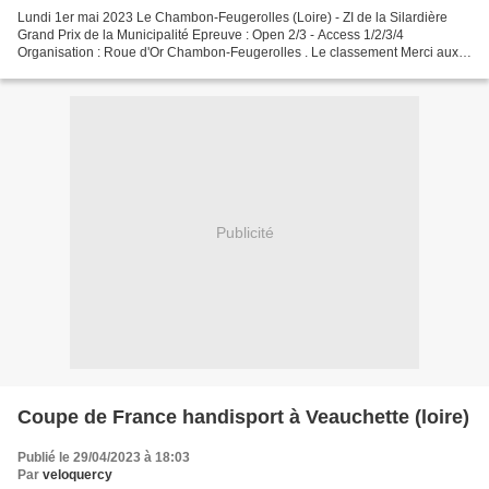
Lundi 1er mai 2023 Le Chambon-Feugerolles (Loire) - ZI de la Silardière
Grand Prix de la Municipalité Epreuve : Open 2/3 - Access 1/2/3/4
Organisation : Roue d'Or Chambon-Feugerolles . Le classement Merci aux
organisateurs 65 classés . Thomas Rivet savoure...
Publicité
Coupe de France handisport à Veauchette (loire)
Publié le 29/04/2023 à 18:03
Par
veloquercy