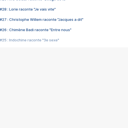
28 : Lorie raconte "Je vais vite"
#27 : Christophe Willem raconte "Jacques a dit"
#26 : Chimène Badi raconte "Entre nous"
#25 : Indochine raconte "3e sexe"
#24 : Zaho raconte "C'est chelou"
#23 : Patrick Bruel raconte "Au café des délices"
#22 : Kyo raconte "Le chemin"
#21 : Nolwenn Leroy raconte "Cassé"
#20 : Patrick Hernandez raconte "Born to be alive"
#19 : Lorie raconte "Près de moi"
#18 : Michael Jones raconte "A nos actes manqués" (avec Jean-Jacque
#17 : Khaled raconte "Aïcha"