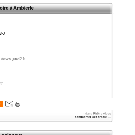
oire à Ambierle
-3-J
p://www.goc42.fr
FC
0
-
dans
Rhône Alpes
commenter cet article
…