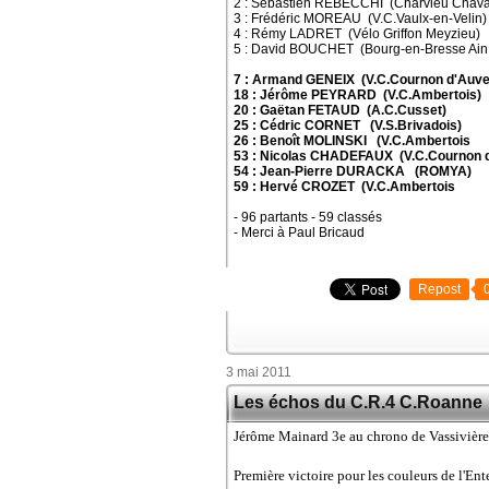
2 : Sébastien REBECCHI (Charvieu Chava
3 : Frédéric MOREAU (V.C.Vaulx-en-Velin)
4 : Rémy LADRET (Vélo Griffon Meyzieu)
5 : David BOUCHET (Bourg-en-Bresse Ain
7 : Armand GENEIX (V.C.Cournon d'Auve
18 : Jérôme PEYRARD (V.C.Ambertois)
20 : Gaëtan FETAUD (A.C.Cusset)
25 : Cédric CORNET (V.S.Brivadois)
26 : Benoît MOLINSKI (V.C.Ambertois
53 : Nicolas CHADEFAUX (V.C.Cournon 
54 : Jean-Pierre DURACKA (ROMYA)
59 : Hervé CROZET (V.C.Ambertois
- 96 partants - 59 classés
- Merci à Paul Bricaud
Repost
3 mai 2011
Les échos du C.R.4 C.Roanne
Jérôme Mainard 3e au chrono de Vassivièr
Première victoire pour les couleurs de l'E