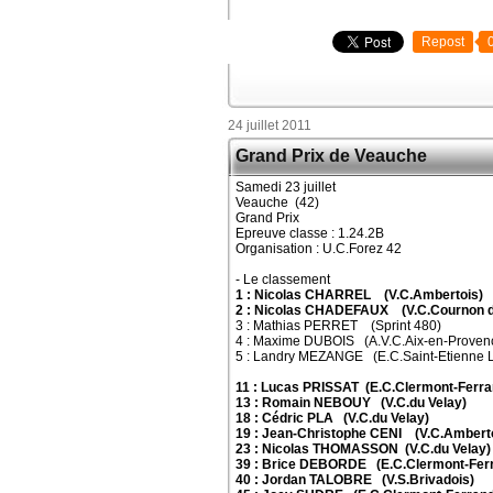
Repost
24 juillet 2011
Grand Prix de Veauche
Samedi 23 juillet
Veauche (42)
Grand Prix
Epreuve classe : 1.24.2B
Organisation : U.C.Forez 42
- Le classement
1 : Nicolas CHARREL (V.C.Ambertois)
2 : Nicolas CHADEFAUX (V.C.Cournon d
3 : Mathias PERRET (Sprint 480)
4 : Maxime DUBOIS (A.V.C.Aix-en-Proven
5 : Landry MEZANGE (E.C.Saint-Etienne L
11 : Lucas PRISSAT (E.C.Clermont-Ferra
13 : Romain NEBOUY (V.C.du Velay)
18 : Cédric PLA (V.C.du Velay)
19 : Jean-Christophe CENI (V.C.Ambert
23 : Nicolas THOMASSON (V.C.du Velay)
39 : Brice DEBORDE (E.C.Clermont-Fer
40 : Jordan TALOBRE (V.S.Brivadois)