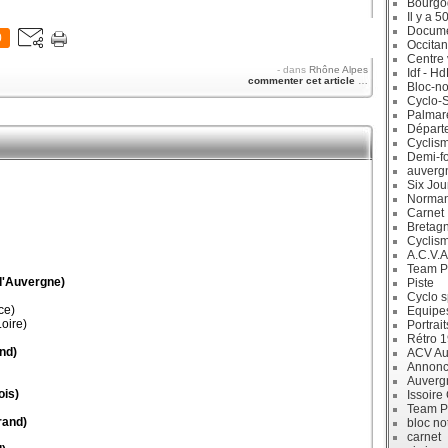
Bourgo
Il y a 5
Docum
0
Occitan
Centre 
-
dans
Rhône Alpes
Idf - H
commenter cet article
…
Bloc-no
Cyclo-S
Palmar
Départ
Cyclism
Demi-f
auverg
Six Jou
Norman
Carnet
Bretag
Cyclis
A.C.V.A
Team P
'Auvergne)
Piste
Cyclo s
ce)
Equipe
oire)
Portrait
Rétro 
nd)
ACV Aur
Annonc
Auverg
ois)
Issoire
Team P
rand)
bloc no
carnet