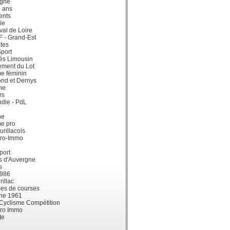
gne
0 ans
ents
ie
val de Loire
dF - Grand-Est
tes
port
ès Limousin
ement du Lot
e féminin
ond et Dernys
ne
rs
die - PdL
ne
me pro
urillacois
ro-Immo
port
s d'Auvergne
s
1986
illac
es de courses
ne 1961
 Cyclisme Compétition
ro Immo
te