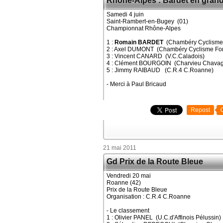
Rhône-Alpes : Bardet en gran
Samedi 4 juin
Saint-Rambert-en-Bugey (01)
Championnat Rhône-Alpes
1 :
Romain BARDET
(Chambéry Cyclisme
2 : Axel DUMONT (Chambéry Cyclisme For
3 : Vincent CANARD (V.C.Caladois)
4 : Clément BOURGOIN (Charvieu Chavagn
5 : Jimmy RAIBAUD (C.R.4 C.Roanne)
- Merci à Paul Bricaud
Repost
21 mai 2011
Gd Prix de la Route Bleue
Vendredi 20 mai
Roanne (42)
Prix de la Route Bleue
Organisation : C.R.4 C.Roanne
- Le classement
1 : Olivier PANEL (U.C.d'Affinois Pélussin)