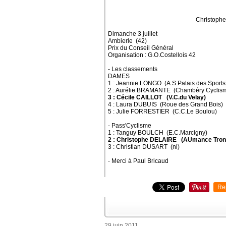
Christophe DELAIRE 
Dimanche 3 juillet
Ambierle (42)
Prix du Conseil Général
Organisation : G.O.Costellois 42
- Les classements
DAMES
1 : Jeannie LONGO (A.S.Palais des Sports
2 : Aurélie BRAMANTE (Chambéry Cyclism
3 : Cécile CAILLOT (V.C.du Velay)
4 : Laura DUBUIS (Roue des Grand Bois)
5 : Julie FORRESTIER (C.C.Le Boulou)
- Pass'Cyclisme
1 : Tanguy BOULCH (E.C.Marcigny)
2 : Christophe DELAIRE (AUmance Tron
3 : Christian DUSART (nl)
- Merci à Paul Bricaud
Re
29 juin 2011