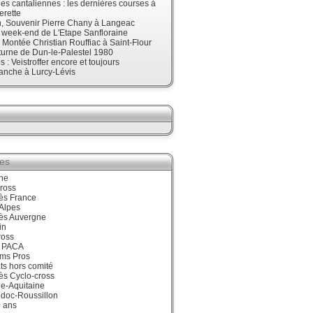
s cantaliennes : les dernières courses à
erette
, Souvenir Pierre Chany à Langeac
e week-end de L'Etape Sanfloraine
, Montée Christian Rouffiac à Saint-Flour
urne de Dun-le-Palestel 1980
 : Veistroffer encore et toujours
anche à Lurcy-Lévis
ies
ne
ross
ès France
Alpes
ès Auvergne
in
ross
 PACA
ums Pros
ts hors comité
ès Cyclo-cross
e-Aquitaine
doc-Roussillon
0 ans