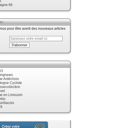
s
agne 66
er
us pour être averti des nouveaux articles
LO
cingnews
me Ardéchois
dogne Cycliste
ssecollection
set
me en Limousin
élo
urillacois
19