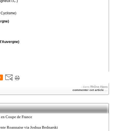
gneux I.C.)
 Cyclisme)
rgne)
d'Auvergne)
0
-
dans
Rhône Alpes
commenter cet article
…
e en Coupe de France
ntente Roannaise via Joshua Bednarski