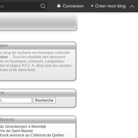
Connexion
+
Créer mon blog
tion
Le blog du cyclisme en Auvergne Limousin
ption
: - Tous les résultats des épreuves
ées en Auvergne, Limousin, Languedoc-
lon et région P.A.C.A. ainsi que les courses
Jours et de demi-fond.
t
he
 Récents
nde Zevenbergen à Moerdijk
Prix de Saint-Mamet
cock annoncé au Critérium de Quillan