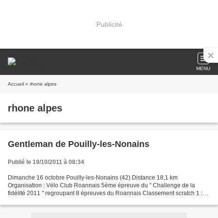
Publicité
MENU
Accueil
» rhone alpes
rhone alpes
Gentleman de Pouilly-les-Nonains
Publié le 19/10/2011 à 08:34
Dimanche 16 octobre Pouilly-les-Nonains (42) Distance 18,1 km
Organisation : Vélo Club Roannais 5ème épreuve du " Challenge de la
fidélité 2011 " regroupant 8 épreuves du Roannais Classement scratch 1 :
Christophe GOUTILLE / Nicolas MOREL en 23'23 2 :...