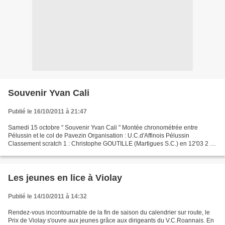
Souvenir Yvan Cali
Publié le 16/10/2011 à 21:47
Samedi 15 octobre " Souvenir Yvan Cali " Montée chronométrée entre
Pélussin et le col de Pavezin Organisation : U.C.d'Affinois Pélussin
Classement scratch 1 : Christophe GOUTILLE (Martigues S.C.) en 12'03 2 :
Philippe MOREAU à 07" 3 : Claude COSTECHARREYRE...
Les jeunes en lice à Violay
Publié le 14/10/2011 à 14:32
Rendez-vous incontournable de la fin de saison du calendrier sur route, le
Prix de Violay s'ouvre aux jeunes grâce aux dirigeants du V.C.Roannais. En