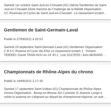
Samedi 1er octobre Saint-Just-en-Chevalet (42) 19ème Gentlemen de Saint-
Just-en-Chevalet 2ème manche du Challenge de la fidélité Organisation :
V.C.Roannais et Cyclos de Saint-Just-en-Chevalet - Le classement scratch 1
: Christophe GOUTILLE / Nicolas...
Gentlemen de Saint-Germain-Laval
Publié le 27/09/2011 à 20:53
Samedi 24 septembre Saint-Germain-Laval (42) Gentlemen Organisation :
C.R.4 C.Roanne et Cyclo Val d'Aix Le classement scratch 1 : Yohann
TIDERIO / David TRAN-HUU en 24' 45 2 : Loïc DUCROS / Joris MONARD à
54" 3 : Jean-Baptiste PERRIN / Nicolas CHEVIGNON...
Championnats de Rhône-Alpes du chrono
Publié le 19/09/2011 à 17:30
Samedi 17 septembre Saint-Vulbas (01) Championnats de Rhône-Alpes
chrono Organisation : Bourg-en-Bresse Ain Cyclisme Si Jeannie Longo a
créée la surprise en s'alignant au départ du championnat régional, un autre
évènement , de taille lui aussi a marqué...