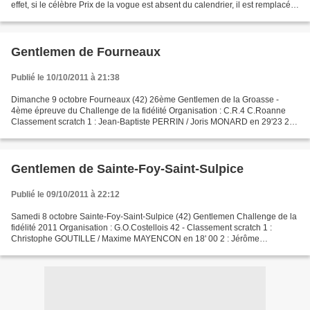
effet, si le célèbre Prix de la vogue est absent du calendrier, il est remplacé
par le Prix de la fête...
Gentlemen de Fourneaux
Publié le 10/10/2011 à 21:38
Dimanche 9 octobre Fourneaux (42) 26ème Gentlemen de la Groasse -
4ème épreuve du Challenge de la fidélité Organisation : C.R.4 C.Roanne
Classement scratch 1 : Jean-Baptiste PERRIN / Joris MONARD en 29'23 2 :
Maxence PEDRENO / Aurélien BOUILHOL à 42"...
Gentlemen de Sainte-Foy-Saint-Sulpice
Publié le 09/10/2011 à 22:12
Samedi 8 octobre Sainte-Foy-Saint-Sulpice (42) Gentlemen Challenge de la
fidélité 2011 Organisation : G.O.Costellois 42 - Classement scratch 1 :
Christophe GOUTILLE / Maxime MAYENCON en 18' 00 2 : Jérôme
MAINARD / Christian GIRAUD à 22" 3 : Christophe...