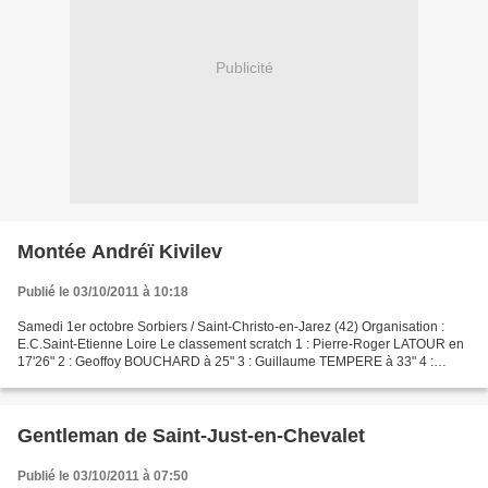
Publicité
Montée Andréï Kivilev
Publié le 03/10/2011 à 10:18
Samedi 1er octobre Sorbiers / Saint-Christo-en-Jarez (42) Organisation :
E.C.Saint-Etienne Loire Le classement scratch 1 : Pierre-Roger LATOUR en
17'26" 2 : Geoffoy BOUCHARD à 25" 3 : Guillaume TEMPERE à 33" 4 :
Philippe MOREAU à 35" 5 : Axel GAGLIARDI...
Gentleman de Saint-Just-en-Chevalet
Publié le 03/10/2011 à 07:50