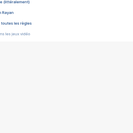
e (littéralement)
im Rayan
 toutes les règles
s les jeux vidéo
us choquant de Rockstar ? - Le scandale BULLY
e plus moche de Steam
du RÊVE tourne au CAUCHEMAR
pendant 8 heures
it… à tort
umiliés par un jeu vidéo
ire - Final Fantasy 8
ti un empire - Age of Empires
story DOFUS