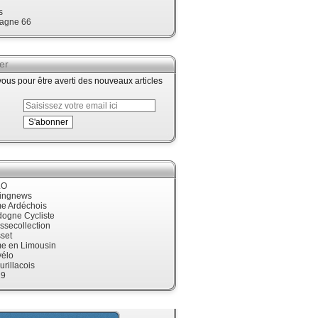
s
agne 66
er
us pour être averti des nouveaux articles
LO
cingnews
me Ardéchois
dogne Cycliste
ssecollection
set
me en Limousin
élo
urillacois
19