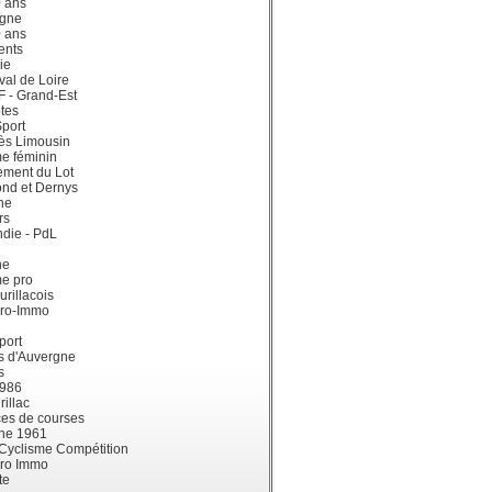
0 ans
gne
0 ans
ents
ie
val de Loire
dF - Grand-Est
tes
port
ès Limousin
e féminin
ement du Lot
ond et Dernys
ne
rs
die - PdL
ne
me pro
urillacois
ro-Immo
port
s d'Auvergne
s
1986
illac
es de courses
ne 1961
 Cyclisme Compétition
ro Immo
te