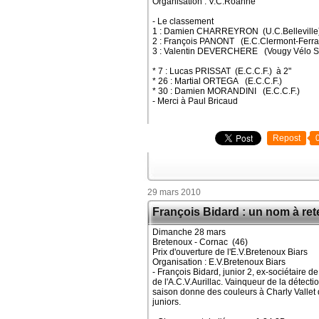
Organisation : V.C.Roanne
- Le classement
1 : Damien CHARREYRON (U.C.Belleville)
2 : François PANONT (E.C.Clermont-Ferr
3 : Valentin DEVERCHERE (Vougy Vélo Sp
* 7 : Lucas PRISSAT (E.C.C.F.) à 2"
* 26 : Martial ORTEGA (E.C.C.F.)
* 30 : Damien MORANDINI (E.C.C.F.)
- Merci à Paul Bricaud
Repost
29 mars 2010
François Bidard : un nom à ret
Dimanche 28 mars
Bretenoux - Cornac (46)
Prix d'ouverture de l'E.V.Bretenoux Biars
Organisation : E.V.Bretenoux Biars
- François Bidard, junior 2, ex-sociétaire 
de l'A.C.V.Aurillac. Vainqueur de la détect
saison donne des couleurs à Charly Vallet qu
juniors.