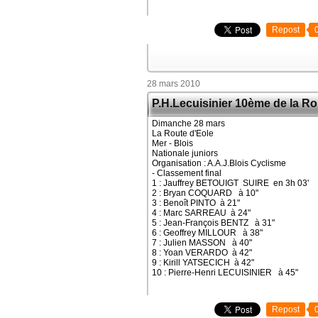
Repost
28 mars 2010
P.H.Lecuisinier 10ème de la Ro
Dimanche 28 mars
La Route d'Eole
Mer - Blois
Nationale juniors
Organisation : A.A.J.Blois Cyclisme
- Classement final
1 : Jauffrey BETOUIGT SUIRE en 3h 03'
2 : Bryan COQUARD à 10"
3 : Benoît PINTO à 21"
4 : Marc SARREAU à 24"
5 : Jean-François BENTZ à 31"
6 : Geoffrey MILLOUR à 38"
7 : Julien MASSON à 40"
8 : Yoan VERARDO à 42"
9 : Kirill YATSECICH à 42"
10 : Pierre-Henri LECUISINIER à 45"
Repost