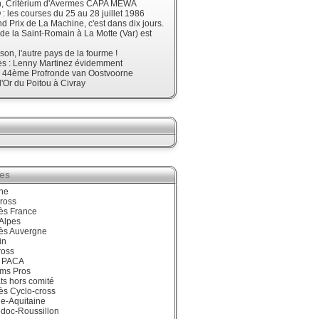
, Critérium d'Avermes CAPA MEWA
 les courses du 25 au 28 juillet 1986
d Prix de La Machine, c'est dans dix jours.
 de la Saint-Romain à La Motte (Var) est
son, l'autre pays de la fourme !
ès : Lenny Martinez évidemment
, 44ème Profronde van Oostvoorne
'Or du Poitou à Civray
ies
ne
ross
ès France
Alpes
ès Auvergne
in
ross
 PACA
ums Pros
ts hors comité
ès Cyclo-cross
e-Aquitaine
doc-Roussillon