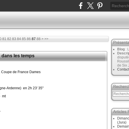
0
0
0
0
0
0
0
0
81
82
83
84
85
86
87
88
>
>>
Présenta
Blog
: 
Descri
e dans les temps
disput
Roussil
de Six 
Contac
 la Coupe de France Dames
Recherc
e-Ardenne) en 2h 23' 35"
) mt
Articles
"
Dimanc
(Jura)
Demain