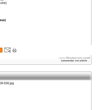
oire)
eux)
0
-
dans
Résultats hors comité
commenter cet article
…