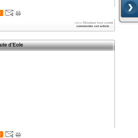
0
-
dans
Résultats hors comité
commenter cet article
…
ute d'Eole
0