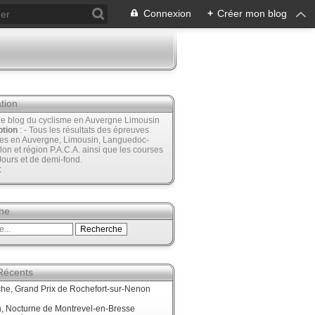
Connexion
+
Créer mon blog
tion
Le blog du cyclisme en Auvergne Limousin
ption
: - Tous les résultats des épreuves
ées en Auvergne, Limousin, Languedoc-
lon et région P.A.C.A. ainsi que les courses
Jours et de demi-fond.
t
he
 Récents
he, Grand Prix de Rochefort-sur-Nenon
, Nocturne de Montrevel-en-Bresse