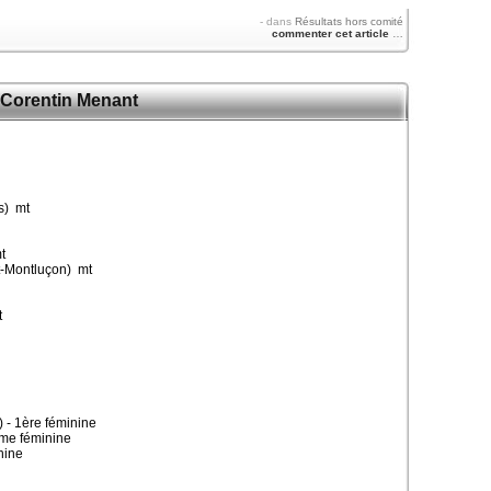
-
dans
Résultats hors comité
commenter cet article
…
 Corentin Menant
s) mt
t
-Montluçon) mt
t
- 1ère féminine
me féminine
nine