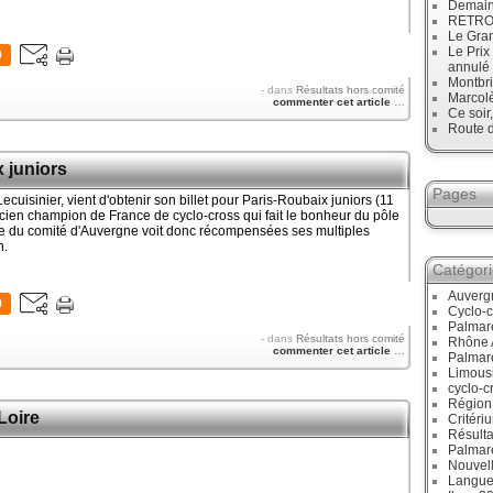
Demain
RETRO :
Le Gran
Le Prix
0
annulé
Montbri
-
dans
Résultats hors comité
Marcol
commenter cet article
…
Ce soir
Route d
x juniors
Pages
ecuisinier, vient d'obtenir son billet pour Paris-Roubaix juniors (11
ncien champion de France de cyclo-cross qui fait le bonheur du pôle
ipe du comité d'Auvergne voit donc récompensées ses multiples
n.
Catégor
Auverg
0
Cyclo-c
Palmar
-
dans
Résultats hors comité
Rhône 
commenter cet article
…
Palmar
Limous
cyclo-c
Région
Loire
Critéri
Résulta
Palmar
Nouvell
Langue