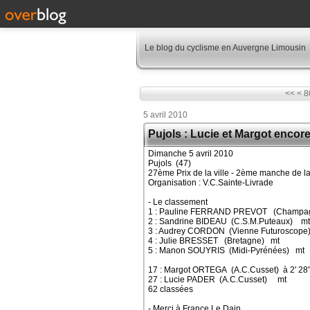
Le blog du cyclisme en Auvergne Limousin
1
2
3
4
5
6
7
<<
<
8
5 avril 2010
Pujols : Lucie et Margot encor
Dimanche 5 avril 2010
Pujols (47)
27ème Prix de la ville - 2ème manche de
Organisation : V.C.Sainte-Livrade
- Le classement
1 : Pauline FERRAND PREVOT (Champagn
2 : Sandrine BIDEAU (C.S.M.Puteaux) mt
3 : Audrey CORDON (Vienne Futuroscope
4 : Julie BRESSET (Bretagne) mt
5 : Manon SOUYRIS (Midi-Pyrénées) mt
17 : Margot ORTEGA (A.C.Cusset) à 2' 28
27 : Lucie PADER (A.C.Cusset) mt
62 classées
- Merci à France Le Dain