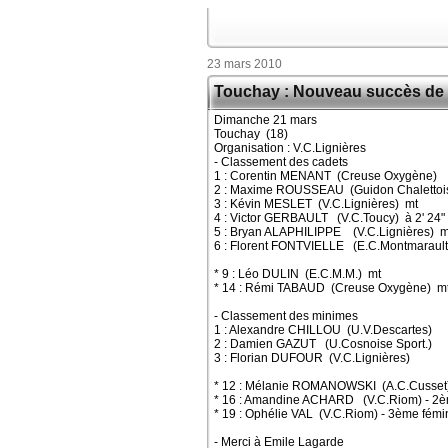
23 mars 2010
Touchay : Nouveau succès de
Dimanche 21 mars
Touchay (18)
Organisation : V.C.Lignières
- Classement des cadets
1 : Corentin MENANT (Creuse Oxygène)
2 : Maxime ROUSSEAU (Guidon Chalettoi
3 : Kévin MESLET (V.C.Lignières) mt
4 : Victor GERBAULT (V.C.Toucy) à 2' 24"
5 : Bryan ALAPHILIPPE (V.C.Lignières) m
6 : Florent FONTVIELLE (E.C.Montmarault
* 9 : Léo DULIN (E.C.M.M.) mt
* 14 : Rémi TABAUD (Creuse Oxygène) m
- Classement des minimes
1 : Alexandre CHILLOU (U.V.Descartes)
2 : Damien GAZUT (U.Cosnoise Sport.)
3 : Florian DUFOUR (V.C.Lignières)
* 12 : Mélanie ROMANOWSKI (A.C.Cusset) 
* 16 : Amandine ACHARD (V.C.Riom) - 2è
* 19 : Ophélie VAL (V.C.Riom) - 3ème fémi
- Merci à Emile Lagarde