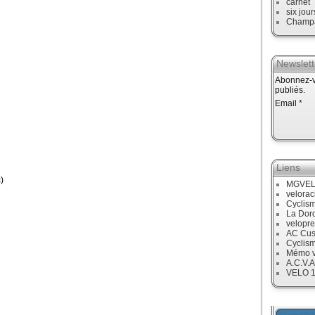
carnet
six jour
Champ
Newslett
Abonnez-vo
publiés.
Email
Liens
)
MGVE
velora
Cyclis
La Dor
velopre
AC Cus
Cyclis
Mémo v
A.C.V.A
VELO 