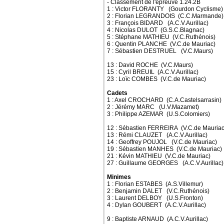
- Classement de l'épreuve 1.24.2B
1 : Victor FLORANTY (Gourdon Cyclisme)
2 : Florian LEGRANDOIS (C.C.Marmande)
3 : François BIDARD (A.C.V.Aurillac)
4 : Nicolas DULOT (G.S.C.Blagnac)
5 : Stéphane MATHIEU (V.C.Ruthénois)
6 : Quentin PLANCHE (V.C.de Mauriac)
7 : Sébastien DESTRUEL (V.C.Maurs)
13 : David ROCHE (V.C.Maurs)
15 : Cyril BREUIL (A.C.V.Aurillac)
23 : Loïc COMBES (V.C.de Mauriac)
Cadets
1 : Axel CROCHARD (C.A.Castelsarrasin)
2 : Jérémy MARC (U.V.Mazamet)
3 : Philippe AZEMAR (U.S.Colomiers)
12 : Sébastien FERREIRA (V.C.de Mauriac
13 : Rémi CLAUZET (A.C.V.Aurillac)
14 : Geoffrey POUJOL (V.C.de Mauriac)
19 : Sébastien MANHES (V.C.de Mauriac)
21 : Kévin MATHIEU (V.C.de Mauriac)
27 : Guillaume GEORGES (A.C.V.Aurillac)
Minimes
1 : Florian ESTABES (A.S.Villemur)
2 : Benjamin DALET (V.C.Ruthénois)
3 : Laurent DELBOY (U.S.Fronton)
4 : Dylan GOUBERT (A.C.V.Aurillac)
9 : Baptiste ARNAUD (A.C.V.Aurillac)