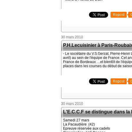
Repost
30 mars 2010
P.H.Lecuisinier à Paris-Roubai
- Le sociétaire du V.S.Gerzat, Pierre-Henri L
avril) au sein de l'équipe de France. Cet a
France de Bordeaux ....et bientôt de l'équ
places dans les courses du début de saiso
Repost
30 mars 2010
L'E.C.C.F se distingue dans la 
Samedi 27 mars
La Pacaudière (42)
Epreuve réservée aux cadets