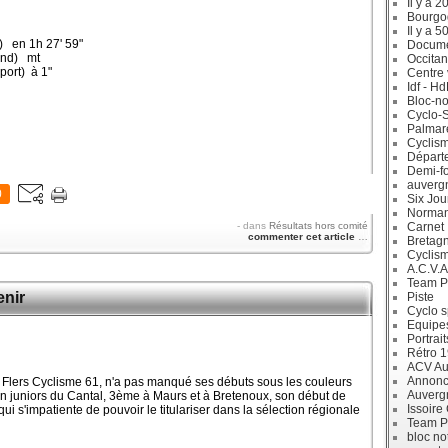
Il y a 2
Bourgo
Il y a 5
 en 1h 27' 59"
Docum
and) mt
Occitan
ort) à 1"
Centre 
Idf - H
Bloc-no
Cyclo-S
Palmar
Cyclism
Départ
Demi-f
auverg
0
Six Jou
Norman
-
dans
Résultats hors comité
Carnet
commenter cet article
…
Bretag
Cyclis
A.C.V.A
Team P
enir
Piste
Cyclo s
Equipe
Portrait
Rétro 
ACV Aur
Annonc
de Flers Cyclisme 61, n'a pas manqué ses débuts sous les couleurs
Auverg
ion juniors du Cantal, 3ème à Maurs et à Bretenoux, son début de
Issoire
i s'impatiente de pouvoir le titulariser dans la sélection régionale
Team P
bloc no