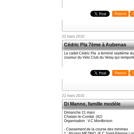
Repost
22 mars 2010
Cédric Pla 7ème à Aubenas
Le cadet Cédric Pla a terminé septième du 
coureur du Vélo Club du Velay qui remporte
Repost
22 mars 2010
Di Manno, famille modèle
Dimanche 21 mars
Chalain-le-Comtal (42)
Organisation : V.C.Montbrison
- Classement de la course des minimes
1 : Nicolas MEZINO (E.C.Saint-Etienne Loi