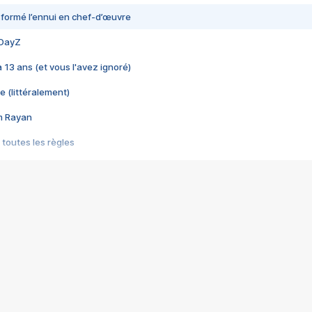
nsformé l’ennui en chef-d’œuvre
 DayZ
 a 13 ans (et vous l'avez ignoré)
e (littéralement)
im Rayan
 toutes les règles
s les jeux vidéo
us choquant de Rockstar ? - Le scandale BULLY
e plus moche de Steam
du RÊVE tourne au CAUCHEMAR
pendant 8 heures
it… à tort