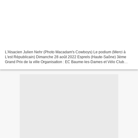
L'Alsacien Julien Nehr (Photo Macadam's Cowboys) Le podium (Merci à
L'est Républicain) Dimanche 28 août 2022 Esprels (Haute-Saône) 3ème
Grand Prix de la ville Organisation : EC Baume-les-Dames et Vélo Club
d'Esprels . Le top 15 1 : Julien NEHR (Team...