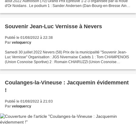
août 2022 Authoison (70) Grand Prix Epreuve 1-2-3 organisée par la Roue
d'Or Noidans . Le podium 1 : Sander Andersen (Dan-Bourg-en-Bresse Ain
Cyclisme) 2 : Sten Van Gucht (Bel-Bourg-en-Bresse...
Souvenir Jean-Luc Vernisse à Nevers
Publié le 01/08/2022 à 22:38
Par
veloquercy
Samedi 30 juillet 2022 Nevers (58) Prix de la municipalité "Souvenir Jean-
Luc Vernisse" Organisation : JGS Nivernaise Cadets 1 : Tom CHAMPENOIS
(Union Cosnoise Sportive) 2 : Romain CHIARUZZI (Union Cosnoise
Sportive) 3 : Florian AUROUX (JGS Nivernaise)...
Coulanges-la-Vineuse : Jacquemin évidemment
!
Publié le 01/08/2022 à 21:03
Par
veloquercy