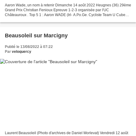
Aaron Wade, un nom à retenir Dimanche 14 août 2022 Heugnes (36) 29ème
Grand Prix Christian Fenioux Epreuve 1-2-3 organisée par l'UC
Châteauroux . Top 5 1 : Aaron WADE (Irl- A.Po.Ge. Cycliste Team U Cube
17) 2 : Dylan GUINET (Philippe Wagner Cycling) 3...
Beausoleil sur Marcigny
Publié le 13/08/2022 à 07:22
Par
veloquercy
Laurent Beausoleil (Photo d'archives de Daniel Morlevat) Vendredi 12 août