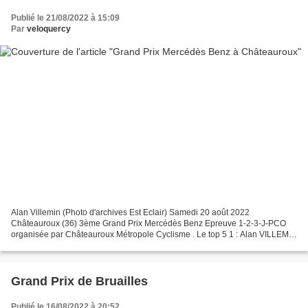
Publié le 21/08/2022 à 15:09
Par
veloquercy
Alan Villemin (Photo d'archives Est Eclair) Samedi 20 août 2022
Châteauroux (36) 3ème Grand Prix Mercédès Benz Epreuve 1-2-3-J-PCO
organisée par Châteauroux Métropole Cyclisme . Le top 5 1 : Alan VILLEMIN
(Guidon Chalettois° 2 : Thomas JOUANIN (Orléans...
Grand Prix de Bruailles
Publié le 16/08/2022 à 20:52