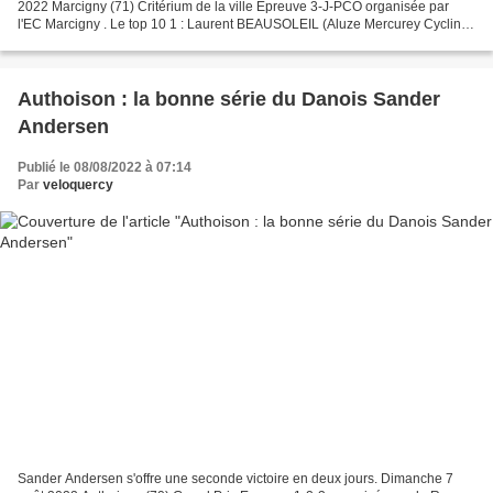
2022 Marcigny (71) Critérium de la ville Epreuve 3-J-PCO organisée par
l'EC Marcigny . Le top 10 1 : Laurent BEAUSOLEIL (Aluze Mercurey Cycling
Team) 2 : Aymeric DURY (Paray-le-Monial...
Authoison : la bonne série du Danois Sander
Andersen
Publié le 08/08/2022 à 07:14
Par
veloquercy
Sander Andersen s'offre une seconde victoire en deux jours. Dimanche 7