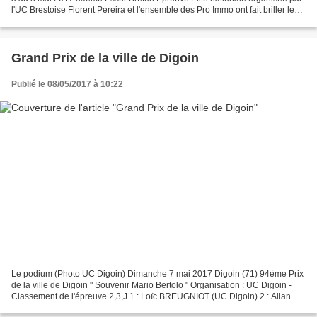
l'UC Brestoise Florent Pereira et l'ensemble des Pro Immo ont fait briller les
couleurs auvergnates...
Grand Prix de la ville de Digoin
Publié le 08/05/2017 à 10:22
Le podium (Photo UC Digoin) Dimanche 7 mai 2017 Digoin (71) 94ème Prix
de la ville de Digoin " Souvenir Mario Bertolo " Organisation : UC Digoin -
Classement de l'épreuve 2,3,J 1 : Loïc BREUGNIOT (UC Digoin) 2 : Allan
AGOSTINI (Creusot Cyclisme) 3 :...