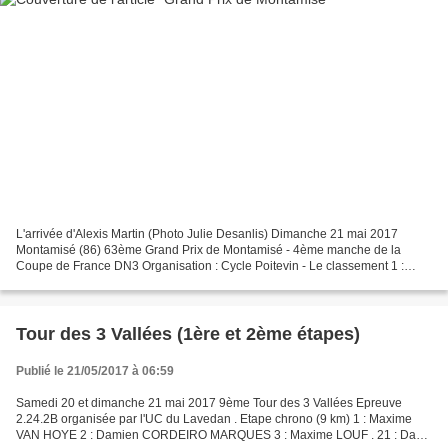
L'arrivée d'Alexis Martin (Photo Julie Desanlis) Dimanche 21 mai 2017
Montamisé (86) 63ème Grand Prix de Montamisé - 4ème manche de la
Coupe de France DN3 Organisation : Cycle Poitevin - Le classement 1 :
Alexis MARTIN (VC Amateur de Saint-Quentin)2 :...
Tour des 3 Vallées (1ère et 2ème étapes)
Publié le 21/05/2017 à 06:59
Samedi 20 et dimanche 21 mai 2017 9ème Tour des 3 Vallées Epreuve
2.24.2B organisée par l'UC du Lavedan . Etape chrono (9 km) 1 : Maxime
VAN HOYE 2 : Damien CORDEIRO MARQUES 3 : Maxime LOUF . 21 : David