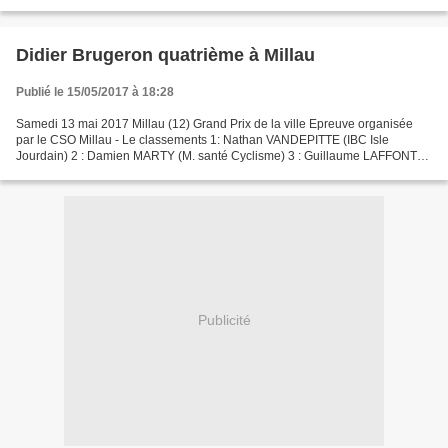
RAYNAL (Maurs Decazeville) 80 : Sébastien VERNHES...
Didier Brugeron quatrième à Millau
Publié le 15/05/2017 à 18:28
Samedi 13 mai 2017 Millau (12) Grand Prix de la ville Epreuve organisée
par le CSO Millau - Le classements 1: Nathan VANDEPITTE (IBC Isle
Jourdain) 2 : Damien MARTY (M. santé Cyclisme) 3 : Guillaume LAFFONT
(US Montauban) 4 : Didier BRUGERON (USP Issoire)...
Publicité