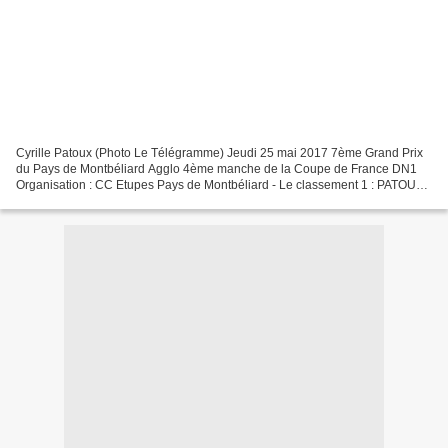
Cyrille Patoux (Photo Le Télégramme) Jeudi 25 mai 2017 7ème Grand Prix
du Pays de Montbéliard Agglo 4ème manche de la Coupe de France DN1
Organisation : CC Etupes Pays de Montbéliard - Le classement 1 : PATOUX
Cyrille VC PAYS DE LOUDEAC 4h10'40 2 : SCHMIDT...