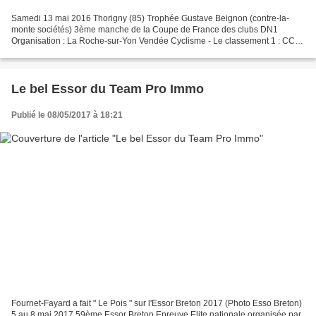
Samedi 13 mai 2016 Thorigny (85) Trophée Gustave Beignon (contre-la-
monte sociétés) 3ème manche de la Coupe de France des clubs DN1
Organisation : La Roche-sur-Yon Vendée Cyclisme - Le classement 1 : CC
Etupes Le Doubs Pays de Montbéliard 2 : Vendée U...
Le bel Essor du Team Pro Immo
Publié le 08/05/2017 à 18:21
Fournet-Fayard a fait " Le Pois " sur l'Essor Breton 2017 (Photo Esso Breton)
5 au 8 mai 2017 59ème Essor Breton Epreuve Elite nationale organisée par