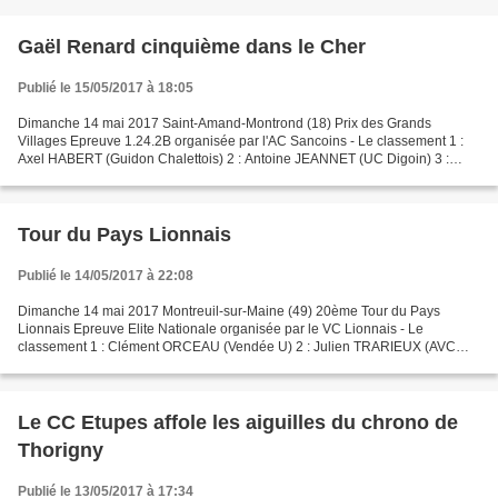
Gaël Renard cinquième dans le Cher
Publié le 15/05/2017 à 18:05
Dimanche 14 mai 2017 Saint-Amand-Montrond (18) Prix des Grands
Villages Epreuve 1.24.2B organisée par l'AC Sancoins - Le classement 1 :
Axel HABERT (Guidon Chalettois) 2 : Antoine JEANNET (UC Digoin) 3 :
Camille BATISTA (CG Orléans Loiret) 4 : Morgan...
Tour du Pays Lionnais
Publié le 14/05/2017 à 22:08
Dimanche 14 mai 2017 Montreuil-sur-Maine (49) 20ème Tour du Pays
Lionnais Epreuve Elite Nationale organisée par le VC Lionnais - Le
classement 1 : Clément ORCEAU (Vendée U) 2 : Julien TRARIEUX (AVC
Aix) 3 : Adrien GAREL (VC Pays de Loudéac) 4 : Maxence...
Le CC Etupes affole les aiguilles du chrono de
Thorigny
Publié le 13/05/2017 à 17:34