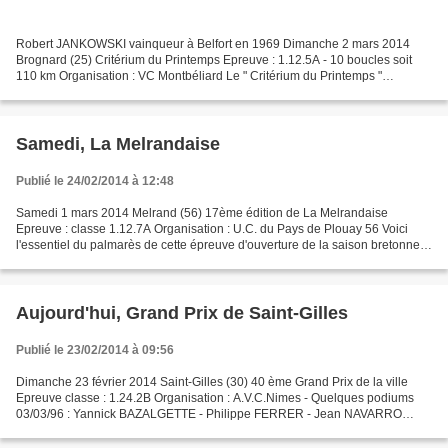
Robert JANKOWSKI vainqueur à Belfort en 1969 Dimanche 2 mars 2014
Brognard (25) Critérium du Printemps Epreuve : 1.12.5A - 10 boucles soit
110 km Organisation : VC Montbéliard Le " Critérium du Printemps "
également appelé Prix de Bâtiment a longtemps...
Samedi, La Melrandaise
Publié le 24/02/2014 à 12:48
Samedi 1 mars 2014 Melrand (56) 17ème édition de La Melrandaise
Epreuve : classe 1.12.7A Organisation : U.C. du Pays de Plouay 56 Voici
l'essentiel du palmarès de cette épreuve d'ouverture de la saison bretonne
1ère édition en 1998 28/02/1998 : Stéphane...
Aujourd'hui, Grand Prix de Saint-Gilles
Publié le 23/02/2014 à 09:56
Dimanche 23 février 2014 Saint-Gilles (30) 40 ème Grand Prix de la ville
Epreuve classe : 1.24.2B Organisation : A.V.C.Nimes - Quelques podiums
03/03/96 : Yannick BAZALGETTE - Philippe FERRER - Jean NAVARRO
02/03/97 : Claude MINGOT - Emmanuel GENNESSEAUX...