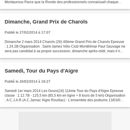
Montauroux Parce que la Ronde des professionnels connaissait chaque
année un joli succès populaire, les dirigeants...
Dimanche, Grand Prix de Charols
Publié le 27/02/2014 à 17:07
Dimanche 2 mars 2014 Charols (26) 40ème Grand Prix de Charols Epreuve
: 1.24.2B Organisation : Saint-James Vélo Club Montélimar Paul Sauvage ne
sera pas candidat à sa propre succession, dimanche après-midi, mais il ne
manquera pas de postulants pour tenter...
Samedi, Tour du Pays d'Aigre
Publié le 26/02/2014 à 18:27
Samedi 1er mars 2014 Les Gours(16) 11ème Tour du Pays d'Aigre Epreuve
classe : 1.12.7B - 125,5 km (85,5 km en ligne + 8 tours de 5 km) Organisation
: A.C.J.A.R (A.C.Jarnac Aigre Rouillac) - L'ensemble des podiums 13/03/04 :
Julien LACOURT – Nicolas LABUSSIERE...