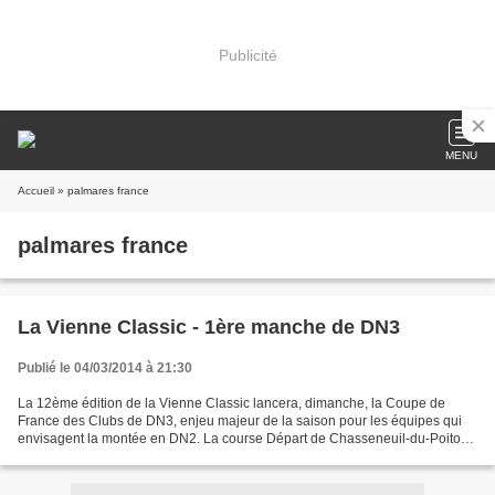
Publicité
MENU
Accueil
» palmares france
palmares france
La Vienne Classic - 1ère manche de DN3
Publié le 04/03/2014 à 21:30
La 12ème édition de la Vienne Classic lancera, dimanche, la Coupe de
France des Clubs de DN3, enjeu majeur de la saison pour les équipes qui
envisagent la montée en DN2. La course Départ de Chasseneuil-du-Poitou
à 13h 00 Arrivée à Chauvigny après 146,8...