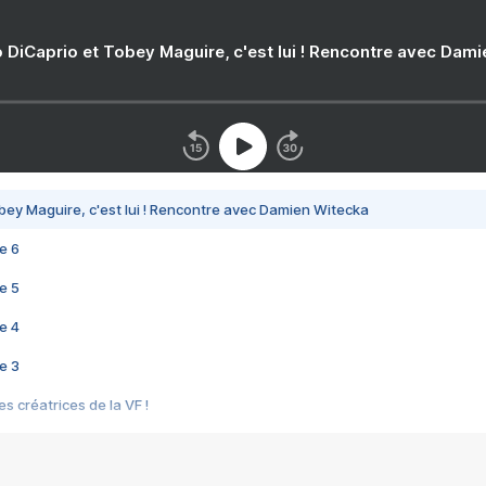
 DiCaprio et Tobey Maguire, c'est lui ! Rencontre avec Dam
bey Maguire, c'est lui ! Rencontre avec Damien Witecka
e 6
e 5
e 4
e 3
s créatrices de la VF !
e 2
e 1