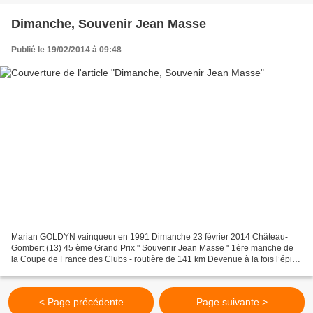
Dimanche, Souvenir Jean Masse
Publié le 19/02/2014 à 09:48
Marian GOLDYN vainqueur en 1991 Dimanche 23 février 2014 Château-
Gombert (13) 45 ème Grand Prix " Souvenir Jean Masse " 1ère manche de
la Coupe de France des Clubs - routière de 141 km Devenue à la fois l’épine
dorsale et le fil rouge de la saison amateurs,...
< Page précédente
Page suivante >